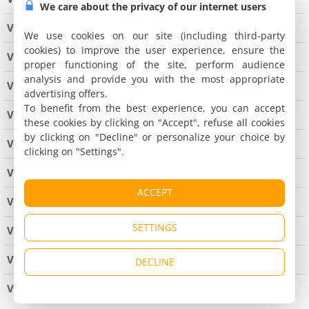
We care about the privacy of our internet users
Verdun sur le Doubs
We use cookies on our site (including third-party
cookies) to improve the user experience, ensure the
Vergisson
proper functioning of the site, perform audience
analysis and provide you with the most appropriate
Vérosvres
advertising offers.
To benefit from the best experience, you can accept
Vers
these cookies by clicking on "Accept", refuse all cookies
by clicking on "Decline" or personalize your choice by
Versaugues
clicking on "Settings".
Vinzelles
ACCEPT
Viré
18 km from Mâcon
SETTINGS
Viry
7 km from Charolles
Vitry en Charollais
DECLINE
Volesvres