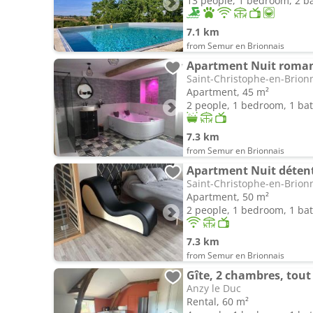
13 people, 1 bedroom, 2 
7.1 km
from Semur en Brionnais
Apartment Nuit roma
Saint-Christophe-en-Brion
Apartment, 45 m²
2 people, 1 bedroom, 1 b
7.3 km
from Semur en Brionnais
Apartment Nuit déten
Saint-Christophe-en-Brion
Apartment, 50 m²
2 people, 1 bedroom, 1 b
7.3 km
from Semur en Brionnais
Gîte, 2 chambres, tout
Anzy le Duc
Rental, 60 m²