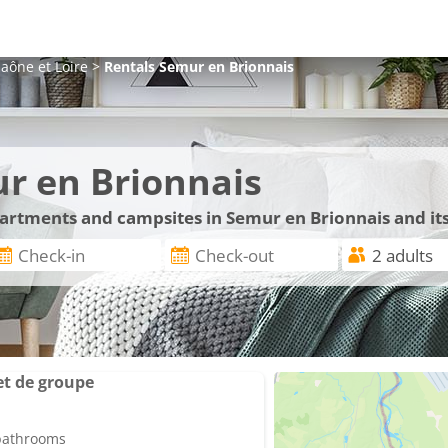
aône et Loire
>
Rentals
Semur en Brionnais
r en Brionnais
apartments and campsites in Semur en Brionnais and it
et de groupe
 bathrooms