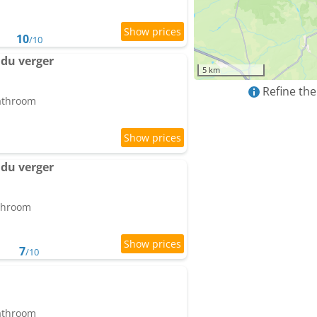
10
/10
du verger
5 km
Refine the
bathroom
du verger
athroom
7
/10
bathroom