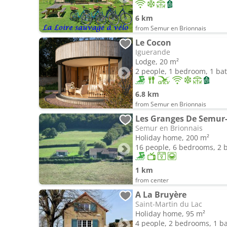
6 km
from Semur en Brionnais
Le Cocon
Iguerande
Lodge, 20 m²
2 people, 1 bedroom, 1 b
6.8 km
from Semur en Brionnais
Les Granges De Semur-
Semur en Brionnais
Holiday home, 200 m²
16 people, 6 bedrooms, 2
1 km
from center
A La Bruyère
Saint-Martin du Lac
Holiday home, 95 m²
4 people, 2 bedrooms, 1 