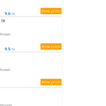
9.6
/10
 10
athroom
9.5
/10
athroom
bathroom