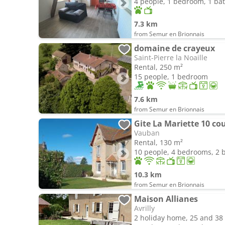
4 people, 1 bedroom, 1 b
7.3 km
from Semur en Brionnais
domaine de crayeux
Saint-Pierre la Noaille
Rental, 250 m²
15 people, 1 bedroom
7.6 km
from Semur en Brionnais
Gite La Mariette 10 co
Vauban
Rental, 130 m²
10 people, 4 bedrooms, 2
10.3 km
from Semur en Brionnais
Maison Allianes
Avrilly
2 holiday home, 25 and 38