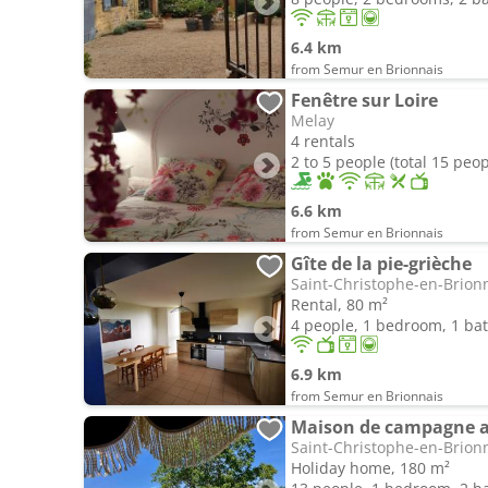
6.4 km
from Semur en Brionnais
Fenêtre sur Loire
Melay
4 rentals
2 to 5 people (total 15 peop
6.6 km
from Semur en Brionnais
Gîte de la pie-grièche
Saint-Christophe-en-Brion
Rental, 80 m²
4 people, 1 bedroom, 1 b
6.9 km
from Semur en Brionnais
Maison de campagne av
Saint-Christophe-en-Brion
Holiday home, 180 m²