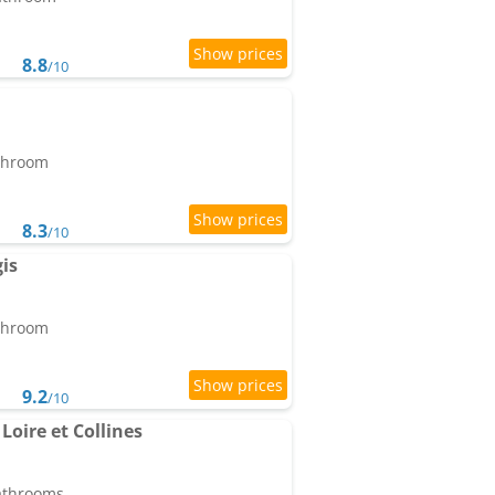
8.8
/10
athroom
8.3
/10
is
athroom
9.2
/10
Loire et Collines
bathrooms