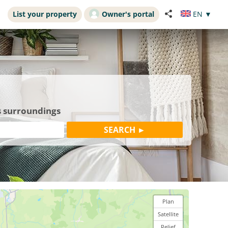
List your property
Owner's portal
EN
▼
s surroundings
Plan
Satellite
Relief