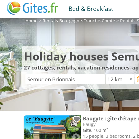
Bed & Breakfast
Home
>
Rentals
Bourgogne-Franche-Comté
>
Rentals
S
Holiday houses Semu
27
cottages, rentals, vacation residences, 
Baugyte : gîte d'étape 
Baugy
Gite, 100 m²
15 people, 3 bedrooms, 2