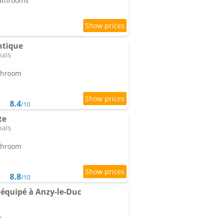
bathrooms
ntique
nais
athroom
8.4
/10
te
nais
athroom
8.8
/10
 équipé à Anzy-le-Duc