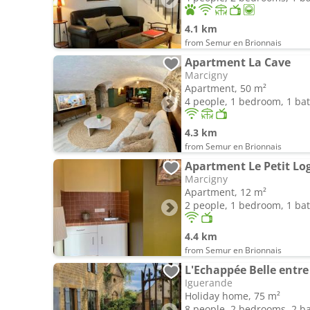
4.1 km
from Semur en Brionnais
Apartment La Cave
Marcigny
Apartment, 50 m²
4 people, 1 bedroom, 1 b
4.3 km
from Semur en Brionnais
Apartment Le Petit Log
Marcigny
Apartment, 12 m²
2 people, 1 bedroom, 1 b
4.4 km
from Semur en Brionnais
L'Echappée Belle entre 
Iguerande
Holiday home, 75 m²
8 people, 2 bedrooms, 2 