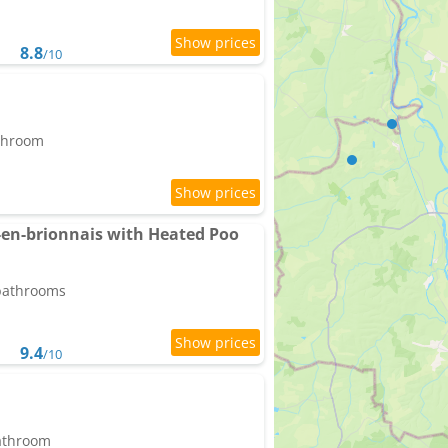
8.8
/10
athroom
en-brionnais with Heated Poo
 bathrooms
9.4
/10
bathroom