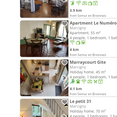
3.9 km
from Semur en Brionnais
Apartment Le Numéro
Marcigny
Apartment, 55 m²
4 people, 1 bedroom, 1 b
4 km
from Semur en Brionnais
Marraycourt Gite
Marcigny
Holiday home, 45 m²
4 people, 1 bedroom, 1 b
4.1 km
from Semur en Brionnais
Le petit 31
Marcigny
Holiday home, 70 m²
4 people, 2 bedrooms, 1 