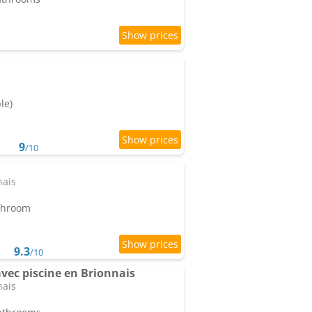
le)
9
/10
nais
athroom
9.3
/10
ec piscine en Brionnais
nais