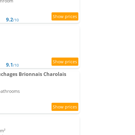
athroom
9.2
/10
9.1
/10
uchages Brionnais Charolais
 bathrooms
 m²