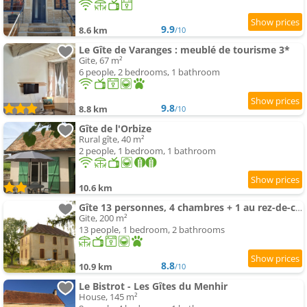
9.9
8.6 km
/10
Le Gîte de Varanges : meublé de tourisme 3*
Gite, 67 m²
6 people, 2 bedrooms, 1 bathroom
9.8
8.8 km
/10
Gîte de l'Orbize
Rural gîte, 40 m²
2 people, 1 bedroom, 1 bathroom
10.6 km
Gîte 13 personnes, 4 chambres + 1 au rez-de-chaussée
Gite, 200 m²
13 people, 1 bedroom, 2 bathrooms
8.8
10.9 km
/10
Le Bistrot - Les Gîtes du Menhir
House, 145 m²