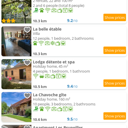
2 rentals, 22 and 100 m²
2 and 6 people (total 8 people)
9.2
10.3 km
/10
La belle étable
Villa
12 people, 1 bedroom, 2 bathrooms
10.3 km
Lodge détente et spa
Holiday home, 45 m²
4 people, 1 bedroom, 1 bathroom
9.4
10.5 km
/10
La Chavoche gîte
Holiday home, 160 m²
10 people, 3 bedrooms, 2 bathrooms
9.5
10.6 km
/10
Apartment Les Bruneilles