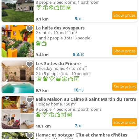
8 people, 3 bedrooms, 1 bathroom
9
9.1 km
/10
La halte des voyageurs
2 rentals, 10 and 11 m²
1 and 2 people (total 3 people)
8.3
9.4 km
/10
Les Suites du Prieuré
3 holiday home, 47 to 78 m²
2 to 5 people (total 10 people)
10
9.7 km
/10
Belle Maison au Calme à Saint Martin du Tartre
Holiday home, 150 m²
9 people, 4 bedrooms, 2 bathrooms
7
10.1 km
/10
Hamac et potager Gîte et chambre d'hôtes