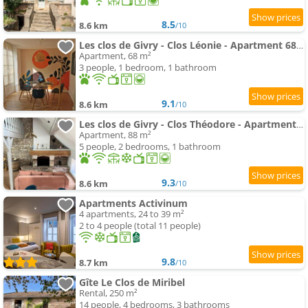
8.5
8.6 km
/10
Les clos de Givry - Clos Léonie - Apartment 68m2 spacieux, lumineux et avec sauna
Apartment, 68 m²
3 people, 1 bedroom, 1 bathroom
9.1
8.6 km
/10
Les clos de Givry - Clos Théodore - Apartment 88m2 climatisé avec sauna et petite terrasse
Apartment, 88 m²
5 people, 2 bedrooms, 1 bathroom
9.3
8.6 km
/10
Apartments Activinum
4 apartments, 24 to 39 m²
2 to 4 people (total 11 people)
9.8
8.7 km
/10
Gîte Le Clos de Miribel
Rental, 250 m²
14 people, 4 bedrooms, 3 bathrooms