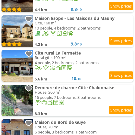
9.8
4.1 km
/10
Maison Esope - Les Maisons du Mauny
Gite, 160 m²
10 people, 4 bedrooms, 2 bathrooms
9.8
4.2 km
/10
Gîte rural La Fermette
Rural gîte, 100 m²
4 people, 2 bedrooms, 2 bathrooms
10
5.6 km
/10
Demeure de charme Côte Chalonnaise
House, 300 m²
16 people, 7 bedrooms, 3 bathrooms
8.3 km
Maison du Bord de Guye
House, 70 m²
6 people, 3 bedrooms, 1 bathroom