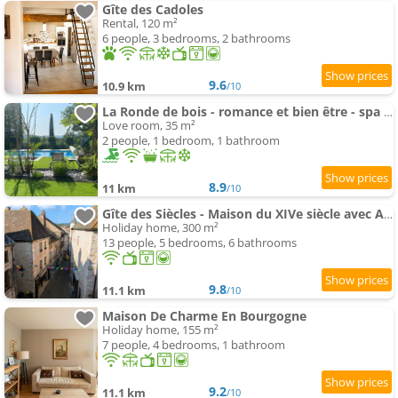
Gîte des Cadoles
Rental, 120 m²
6 people, 3 bedrooms, 2 bathrooms
9.6
10.9 km
/10
La Ronde de bois - romance et bien être - spa privatif
Love room, 35 m²
2 people, 1 bedroom, 1 bathroom
8.9
11 km
/10
Gîte des Siècles - Maison du XIVe siècle avec Ascenseur et Cinéma
Holiday home, 300 m²
13 people, 5 bedrooms, 6 bathrooms
9.8
11.1 km
/10
Maison De Charme En Bourgogne
Holiday home, 155 m²
7 people, 4 bedrooms, 1 bathroom
9.2
11.1 km
/10