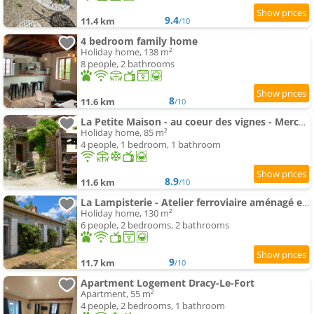
9.4
11.4 km
/10
4 bedroom family home
Holiday home, 138 m²
8 people, 2 bathrooms
8
11.6 km
/10
La Petite Maison - au coeur des vignes - Mercurey
Holiday home, 85 m²
4 people, 1 bedroom, 1 bathroom
8.9
11.6 km
/10
La Lampisterie - Atelier ferroviaire aménagé en bordure de la Voie Verte
Holiday home, 130 m²
6 people, 2 bedrooms, 2 bathrooms
9
11.7 km
/10
Apartment Logement Dracy-Le-Fort
Apartment, 55 m²
4 people, 2 bedrooms, 1 bathroom