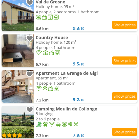
Val de Grosne
Holiday home, 95 m²
4 people, 2 bedrooms, 1 bathroom
9.3
6.6 km
/10
Country House
Holiday home, 120 m²
4 people, 1 bathroom
9.5
6.7 km
/10
Apartment La Grange de Gigi
Apartment, 55 m²
4 people, 1 bathroom
9.2
7.2 km
/10
Camping Moulin de Collonge
8 lodgings
2 to 6 people
7.9
7.3 km
/10