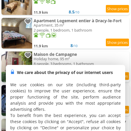
8.5
11.9 km
/10
Apartment Logement entier à Dracy-le-Fort
Apartment, 35 m²
2 people, 1 bedroom, 1 bathroom
8
11.9 km
/10
Maison de Campagne
Holiday home, 95 m²
8 people, 3 bedrooms, 1 bathroom
We care about the privacy of our internet users
9.1
11.9 km
/10
We use cookies on our site (including third-party
Le Clos de Marguerite
cookies) to improve the user experience, ensure the
Holiday home, 38 m²
proper functioning of the site, perform audience
2 people, 1 bedroom, 1 bathroom
analysis and provide you with the most appropriate
advertising offers.
9.6
12 km
/10
To benefit from the best experience, you can accept
these cookies by clicking on "Accept", refuse all cookies
Apartment Le petit cocon de Céline et Jérémy
Apartment, 38 m²
by clicking on "Decline" or personalize your choice by