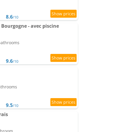
8.6
/10
 Bourgogne - avec piscine
 bathrooms
9.6
/10
bathrooms
9.5
/10
rais
athroom