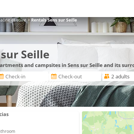
aône et Loire
>
Rentals
Sens sur Seille
sur Seille
partments and campsites in Sens sur Seille and its sur
cias
bathroom