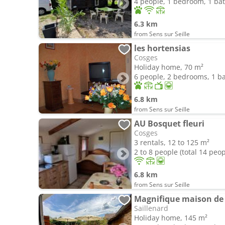
4 people, 1 bedroom, 1 b
6.3 km
from Sens sur Seille
les hortensias
Cosges
Holiday home, 70 m²
6 people, 2 bedrooms, 1 
6.8 km
from Sens sur Seille
AU Bosquet fleuri
Cosges
3 rentals, 12 to 125 m²
2 to 8 people (total 14 peop
6.8 km
from Sens sur Seille
Magnifique maison de 
Saillenard
Holiday home, 145 m²