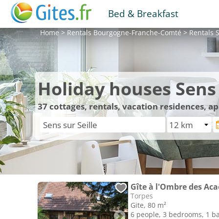
Bed & Breakfast
Home
>
Rentals
Bourgogne-Franche-Comté
>
Rentals
S
Holiday houses Sens 
37
cottages, rentals, vacation residences, a
Gîte à l'Ombre des Aca
Torpes
Gite, 80 m²
6 people, 3 bedrooms, 1 