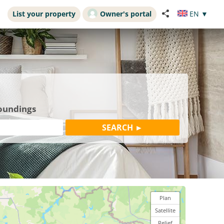
List your property
Owner's portal
EN
▼
roundings
Plan
Satellite
Relief