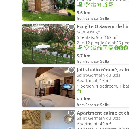
5.6 km
from Sens sur Seille
Ecogîte Ô Saveur de l'i
Saint-Usuge
5 rentals, 9 to 167 m²
2 to 12 people (total 26 pe
5.7 km
from Sens sur Seille
Joli studio rénové, cal
Saint-Germain du Bois
Apartment, 18 m²
1 person, 1 bedroom, 1 b
6.1 km
from Sens sur Seille
Apartment calme et c
Saint-Germain du Bois
Apartment, 40 m²