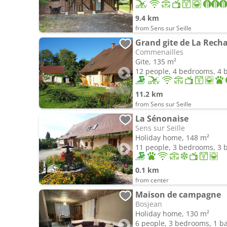
9.4 km
from Sens sur Seille
Grand gite de La Recha
Commenailles
Gite, 135 m²
12 people, 4 bedrooms, 4
11.2 km
from Sens sur Seille
La Sénonaise
Sens sur Seille
Holiday home, 148 m²
11 people, 3 bedrooms, 3
0.1 km
from center
Maison de campagne
Bosjean
Holiday home, 130 m²
6 people, 3 bedrooms, 1 