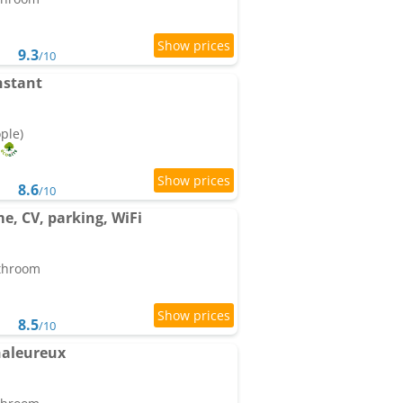
9.3
/10
nstant
ople)
8.6
/10
me, CV, parking, WiFi
athroom
8.5
/10
haleureux