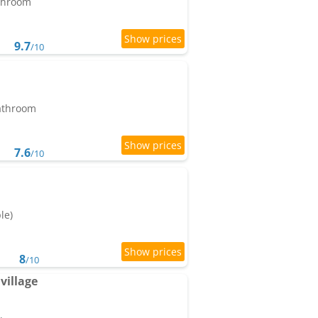
athroom
9.7
/10
bathroom
7.6
/10
le)
8
/10
village