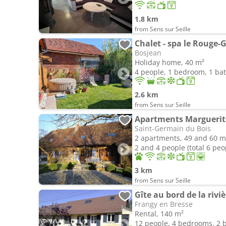
1.8 km
from Sens sur Seille
Chalet - spa le Rouge-
Bosjean
Holiday home, 40 m²
4 people, 1 bedroom, 1 b
2.6 km
from Sens sur Seille
Apartments Marguerite
Saint-Germain du Bois
2 apartments, 49 and 60 m
2 and 4 people (total 6 peo
3 km
from Sens sur Seille
Gîte au bord de la riviè
Frangy en Bresse
Rental, 140 m²
12 people, 4 bedrooms, 2