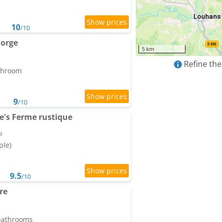
10
/10
Gorge
5 km
Refine the
athroom
9
/10
's Ferme rustique
²
ple)
9.5
/10
re
 bathrooms