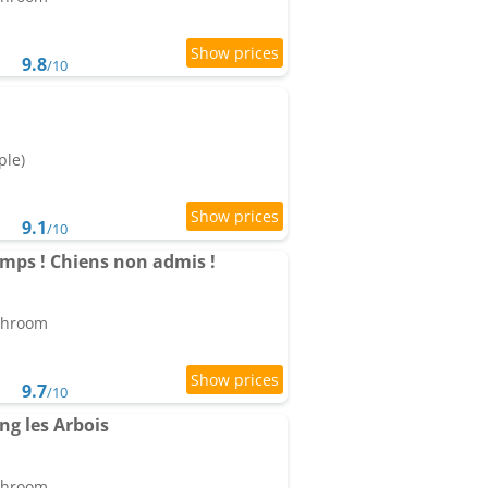
9.8
/10
ple)
9.1
/10
amps ! Chiens non admis !
athroom
9.7
/10
g les Arbois
athroom