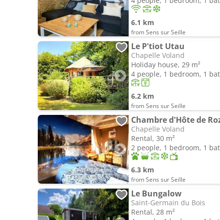
4 people, 1 bedroom, 1 b
6.1 km
from Sens sur Seille
Le P'tiot Utau
Chapelle Voland
Holiday house, 29 m²
4 people, 1 bedroom, 1 b
6.2 km
from Sens sur Seille
Chambre d'Hôte de Ro
Chapelle Voland
Rental, 30 m²
2 people, 1 bedroom, 1 b
6.3 km
from Sens sur Seille
Le Bungalow
Saint-Germain du Bois
Rental, 28 m²