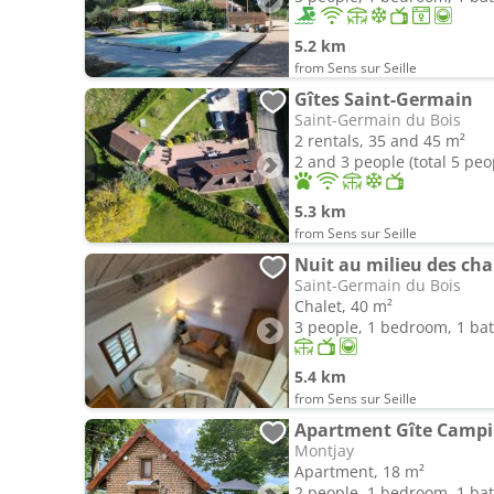
5.2 km
from Sens sur Seille
Gîtes Saint-Germain
Saint-Germain du Bois
2 rentals, 35 and 45 m²
2 and 3 people (total 5 peo
5.3 km
from Sens sur Seille
Nuit au milieu des ch
Saint-Germain du Bois
Chalet, 40 m²
3 people, 1 bedroom, 1 b
5.4 km
from Sens sur Seille
Apartment Gîte Campin
Montjay
Apartment, 18 m²
2 people, 1 bedroom, 1 b