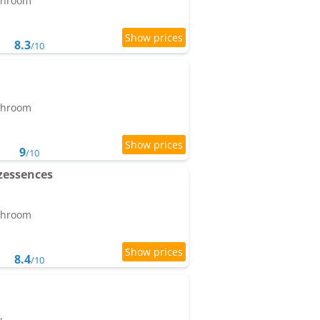
athroom
8.3
/10
athroom
9
/10
zessences
athroom
8.4
/10