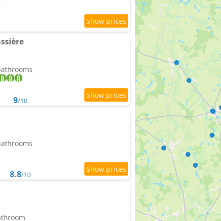
ssière
 bathrooms
9
/10
 bathrooms
8.8
/10
bathroom