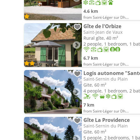
4.6 km
from Saint-Léger sur Dheune
Gîte de l'Orbize
Saint-Jean de Vaux
Rural gîte, 40 m²
2 people, 1 bedroom, 1 b
6.7 km
from Saint-Léger sur Dheune
Logis autonome "Sant
Saint-Sernin du Plain
Gite, 60 m²
4 people, 1 bedroom, 2 b
7 km
from Saint-Léger sur Dheune
Gîte La Providence
Saint-Sernin du Plain
Gite, 60 m²
5 people, 2 bedrooms, 1 