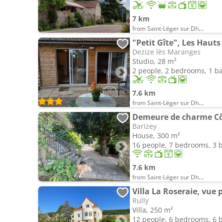
7 km
from Saint-Léger sur Dheune
"Petit Gîte", Les Hauts
Dezize lès Maranges
Studio, 28 m²
2 people, 2 bedrooms, 1 
7.6 km
from Saint-Léger sur Dheune
Demeure de charme Cô
Barizey
House, 300 m²
16 people, 7 bedrooms, 3
7.6 km
from Saint-Léger sur Dheune
Villa La Roseraie, vu
Rully
Villa, 250 m²
12 people, 6 bedrooms, 6