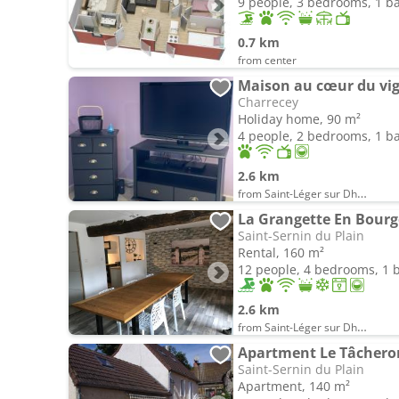
9 people, 3 bedrooms, 1 
0.7 km
from center
Maison au cœur du vi
Charrecey
Holiday home, 90 m²
4 people, 2 bedrooms, 1 
2.6 km
from Saint-Léger sur Dheune
La Grangette En Bour
Saint-Sernin du Plain
Rental, 160 m²
12 people, 4 bedrooms, 1
2.6 km
from Saint-Léger sur Dheune
Apartment Le Tâchero
Saint-Sernin du Plain
Apartment, 140 m²