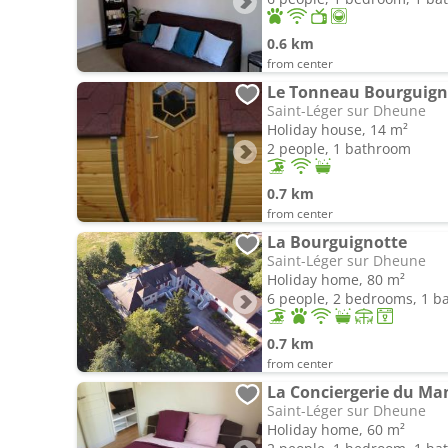
0.6 km
from center
Le Tonneau Bourguig
Saint-Léger sur Dheune
Holiday house, 14 m²
2 people, 1 bathroom
0.7 km
from center
La Bourguignotte
Saint-Léger sur Dheune
Holiday home, 80 m²
6 people, 2 bedrooms, 1 
0.7 km
from center
La Conciergerie du Ma
Saint-Léger sur Dheune
Holiday home, 60 m²