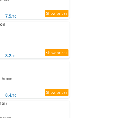
7.5
/10
non
8.2
/10
bathroom
8.4
/10
noir