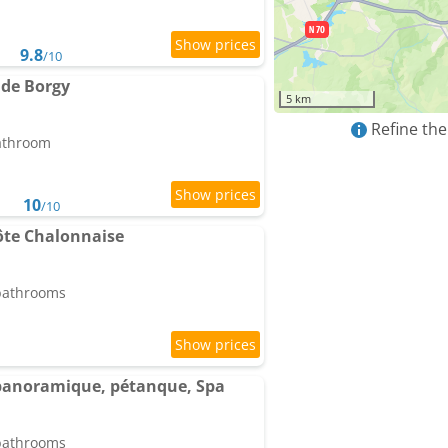
9.8
/10
 de Borgy
5 km
Refine the
bathroom
10
/10
te Chalonnaise
 bathrooms
e panoramique, pétanque, Spa
 bathrooms