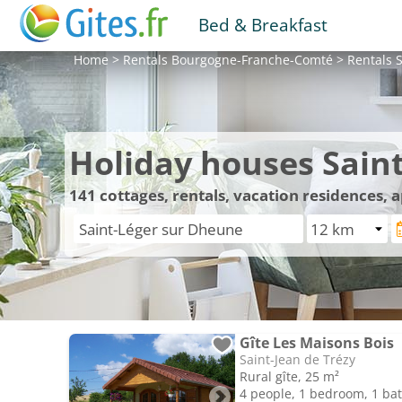
Bed & Breakfast
Home
>
Rentals
Bourgogne-Franche-Comté
>
Rentals
S
Holiday houses Sain
141
cottages, rentals, vacation residences,
Gîte Les Maisons Bois
Saint-Jean de Trézy
Rural gîte, 25 m²
4 people, 1 bedroom, 1 b