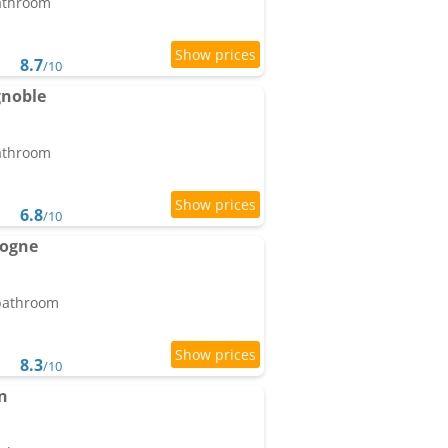
bathroom
8.7
/10
gnoble
bathroom
6.8
/10
gogne
 bathroom
8.3
/10
n