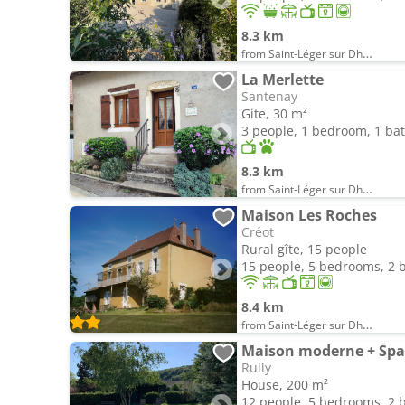
8.3 km
from Saint-Léger sur Dheune
La Merlette
Santenay
Gite, 30 m²
3 people, 1 bedroom, 1 b
8.3 km
from Saint-Léger sur Dheune
Maison Les Roches
Créot
Rural gîte, 15 people
15 people, 5 bedrooms, 2
8.4 km
from Saint-Léger sur Dheune
Maison moderne + Spa 
Rully
House, 200 m²
12 people, 5 bedrooms, 2