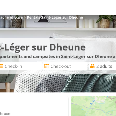
aône et Loire
>
Rentals
Saint-Léger sur Dheune
t-Léger sur Dheune
 apartments and campsites in Saint-Léger sur Dheune a
athroom