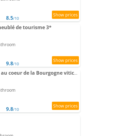
8.5
/10
meublé de tourisme 3*
bathroom
9.8
/10
"Castel Gandolfo" Gîte au coeur de la Bourgogne viticole
bathroom
9.8
/10
athroom