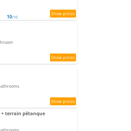
10
/10
athroom
 bathrooms
+ terrain pétanque
 bathrooms