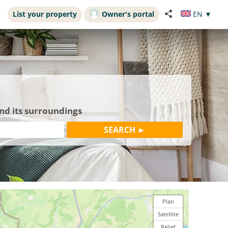
List your property
Owner's portal
EN
▼
nd its surroundings
Plan
Satellite
Relief