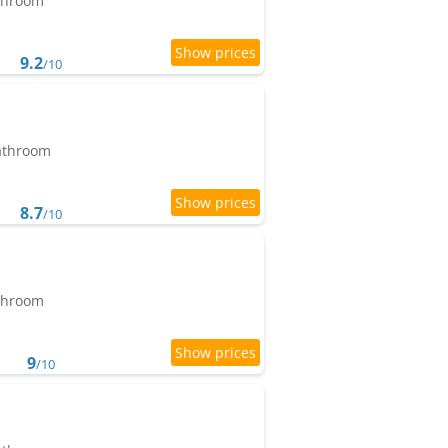
athroom
9.2
/10
bathroom
8.7
/10
athroom
9
/10