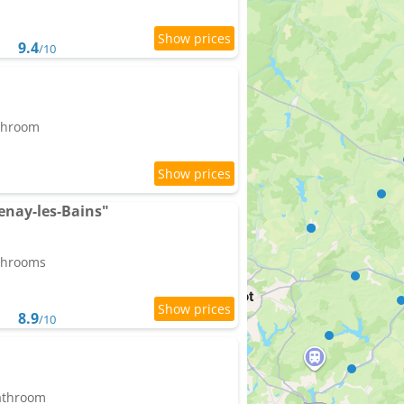
9.4
/10
athroom
enay-les-Bains"
athrooms
8.9
/10
bathroom