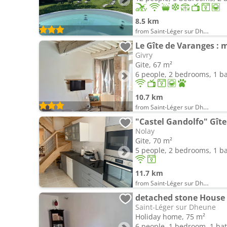
8.5 km
from Saint-Léger sur Dheune
Le Gîte de Varanges : 
Givry
Gite, 67 m²
6 people, 2 bedrooms, 1 
10.7 km
from Saint-Léger sur Dheune
Nolay
Gite, 70 m²
5 people, 2 bedrooms, 1 
11.7 km
from Saint-Léger sur Dheune
detached stone House
Saint-Léger sur Dheune
Holiday home, 75 m²
6 people, 1 bedroom, 1 b