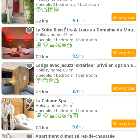
8 people, 3 bedrooms, 1 bathroom
9.1
6.2 km
/10
La Suite Bien Être & Luxe au Domaine du Moulin
Holiday home, 45 m²
2 people, 1 bedroom, 1 bathroom
9.5
7.1 km
/10
Lodge avec jacuzzi extérieur privé en option et mini-ferme sur place
Holiday home, 60 m²
8 people, 1 bedroom, 1 bathroom
8.7
7.1 km
/10
La Cabane Spa
Holiday home, 20 m²
4 people, 1 bedroom, 1 bathroom
9.8
7.1 km
/10
Apartment climatisé rez-de-chaussée