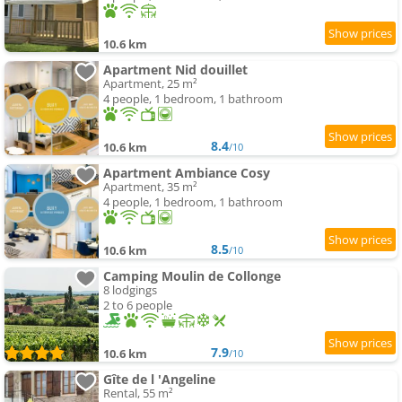
10.6 km
Apartment Nid douillet
Apartment, 25 m²
4 people, 1 bedroom, 1 bathroom
8.4
10.6 km
/10
Apartment Ambiance Cosy
Apartment, 35 m²
4 people, 1 bedroom, 1 bathroom
8.5
10.6 km
/10
Camping Moulin de Collonge
8 lodgings
2 to 6 people
7.9
10.6 km
/10
Gîte de l 'Angeline
Rental, 55 m²