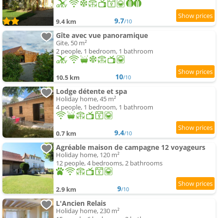
9.7
9.4 km
/10
Gîte avec vue panoramique
Gite, 50 m²
2 people, 1 bedroom, 1 bathroom
10
10.5 km
/10
Lodge détente et spa
Holiday home, 45 m²
4 people, 1 bedroom, 1 bathroom
9.4
0.7 km
/10
Agréable maison de campagne 12 voyageurs
Holiday home, 120 m²
12 people, 4 bedrooms, 2 bathrooms
9
2.9 km
/10
L'Ancien Relais
Holiday home, 230 m²