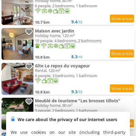
Holiday home, 80 m²
6 people, 2 bedrooms, 1 bathroom
9.4
10.7 km
/10
Maison avec jardin
Holiday home, 120 m²
10 people, 4 bedrooms, 2 bathrooms
8.3
10.8 km
/10
Gîte Le repos du voyageur
Rental, 120 m²
6 people, 3 bedrooms, 1 bathroom
9.3
10.8 km
/10
Meublé de tourisme "Les brosses tillots"
Holiday home, 90 m²
5 people, 2 bedrooms, 1 bathroom
We care about the privacy of our internet users
8.8
10.9 km
/10
We use cookies on our site (including third-party
La maison de Command