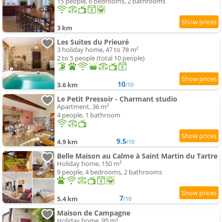
15 people, 6 bedrooms, 2 bathrooms
3 km
Les Suites du Prieuré
3 holiday home, 47 to 78 m²
2 to 5 people (total 10 people)
10
3.6 km
/10
Le Petit Pressoir - Charmant studio
Apartment, 36 m²
4 people, 1 bathroom
9.5
4.9 km
/10
Belle Maison au Calme à Saint Martin du Tartre
Holiday home, 150 m²
9 people, 4 bedrooms, 2 bathrooms
7
5.4 km
/10
Maison de Campagne
Holiday home, 95 m²