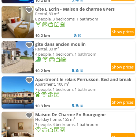
10.2 km
/10
Gîte L'Écrin - Maison de charme 8Pers
Rental, 80 m²
8 people, 3 bedrooms, 1 bathroom
9
10.2 km
/10
gîte dans ancien moulin
Rental, 30 m²
4 people, 1 bedroom, 1 bathroom
8.8
10.2 km
/10
Apartment le relais Perrusson, Bed and breakfast et camping à la tuilerie
Apartment, 100 m²
7 people, 1 bedroom, 1 bathroom
9.9
10.3 km
/10
Maison De Charme En Bourgogne
Holiday home, 155 m²
7 people, 4 bedrooms, 1 bathroom