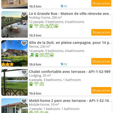
9
10.5 km
/10
Le 6 Grande Rue - Maison de ville rénovée avec jardin
Holiday home, 200 m²
12 people, 5 bedrooms, 4 bathrooms
10.5 km
Gîte de la Doit, en pleine campagne, pour 14 pers
Rental, 250 m²
14 people, 5 bedrooms, 4 bathrooms
9
10.6 km
/10
Chalet confortable avec terrasse - API-1-52-989
Lodging, 35 m²
6 people, 3 bedrooms, 1 bathroom
10.6 km
Mobil-home 2 pers avec terrasse - API-1-52-1054
Mobile-home, 19 m²
2 people, 1 bedroom, 1 bathroom