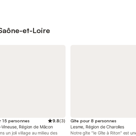
 Saône-et-Loire
r 15 personnes
9.8
(
3
)
Gîte pour 8 personnes
-Vineuse, Région de Mâcon
Lesme, Région de Charolles
ns un joli village au milieu des
Notre gîte "le Gîte à Riton" est u