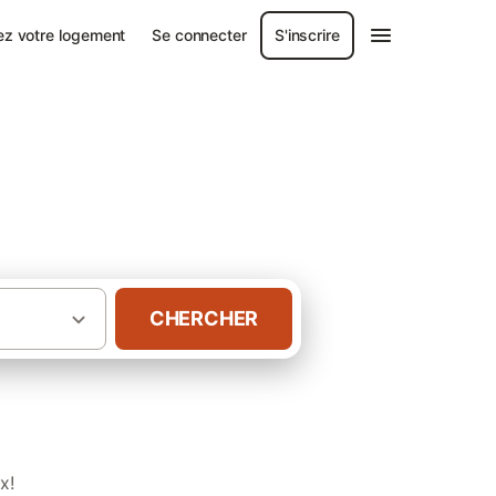
ez votre logement
Se connecter
S'inscrire
oire
CHERCHER
·
·
ntral
Bourgogne
Gîtes Saône-et-Loire
x!