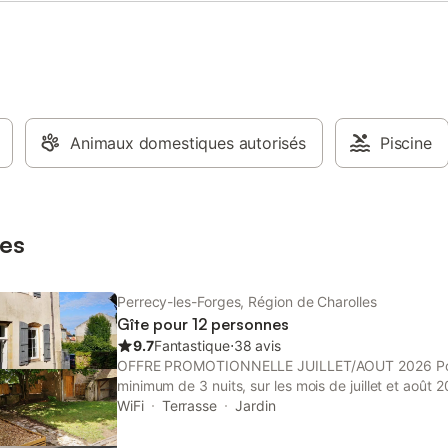
3 pers 2 chambres etc.) -du 01/
31/10 : 40 à 120 €/nuit de 1 à 8 p
01/11 au 31/03 : 50 à 140 €/nuit 
pers. Perte de l'acompte à moins
jours avant la date de l'arrivée.
Animaux domestiques autorisés
Piscine
es
Perrecy-les-Forges, Région de Charolles
Gîte pour 12 personnes
9.7
Fantastique
⋅
38 avis
OFFRE PROMOTIONNELLE JUILLET/AOUT 2026 Pour 
minimum de 3 nuits, sur les mois de juillet et août 
exceptionnelle de 10 % sera effectuée sur le tarif du
WiFi
Terrasse
Jardin
ménage et taxe de séjour) OFFRE EXCEPTIONNEL
pour tout séjour, d'un minimum de 3 nuits, sur les mo