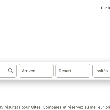
Publi
s de vacances dans Saône-et-L
Arrivée
Départ
Invités
·
·
·
ocations de vacances
France
Bourgogne-Franche-Comté
Massif ce
19 résultats pour Gîtes. Comparez et réservez au meilleur pri