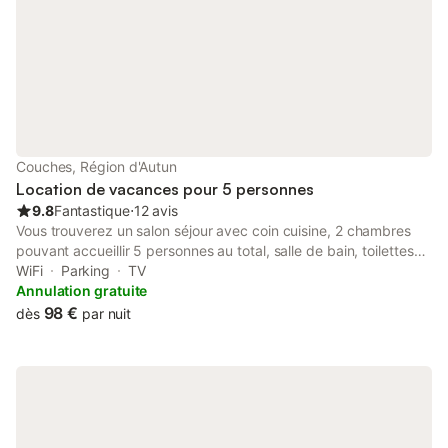
Couches, Région d'Autun
Location de vacances pour 5 personnes
9.8
Fantastique
⋅
12 avis
Vous trouverez un salon séjour avec coin cuisine, 2 chambres
pouvant accueillir 5 personnes au total, salle de bain, toilettes
séparés, lave-linge, micro-ondes, TV, wifi, ... Linge de lit, de
WiFi
Parking
TV
toilette et de maison fourni. Circuits pédestres, vélo, vtt, ping-
Annulation gratuite
pong, détente, visites (village médiéval, château, caves),voie
98 €
dès
par nuit
verte et promenade en bateau sur le canal du centre,
dégustation de vins du Couchois, nombreux festivals, .... Notre
région est riche en découverte.