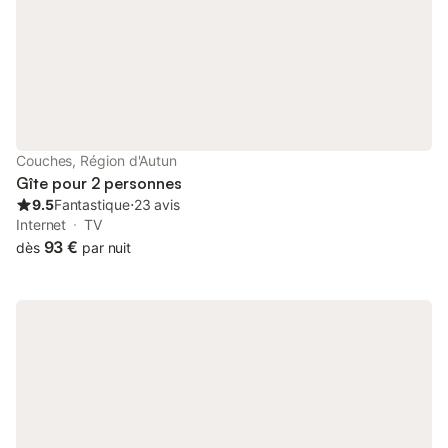
vallon conjuguant prairies boisées, bucoliques vignobles,
pâtures & forêts, le village profite d'un magnifique écrin
paysagé préservé, totalement apaisant. Gîte de très bon
confort. Ultra spacieux. Chaleureux cachet campagnard
sublimé par l'âme du bâti d'origine (manteau de cheminée en
pierres, magistral "corbeau" en pierre, poutres, charpente
d'époque à l'étage…). Large terrasse en gravier exposée
jouxtant un agréable jardin clos arboré pentu de 300m²
Couches, Région d'Autun
(pommiers, pêchers, poiriers, cerisiers… avec cueillette
Gîte pour 2 personnes
autorisée / "surplus" gratuit du potager également possible à
9.5
Fantastique
⋅
23 avis
l'occasion) complétée par un terrain de pétanque, une b
Internet
TV
93 €
dès
par nuit