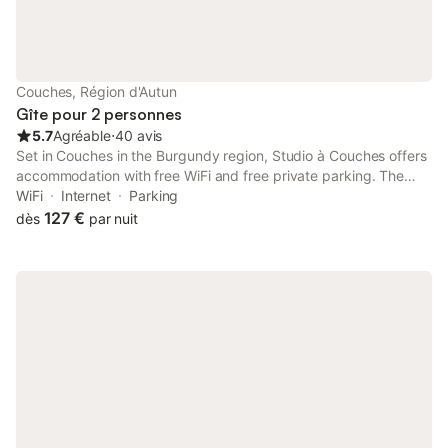
Couches, Région d'Autun
Gîte pour 2 personnes
5.7
Agréable
⋅
40 avis
Set in Couches in the Burgundy region, Studio à Couches offers
accommodation with free WiFi and free private parking. The
property is around 31 km from Hospices Civils de Beaune, 31
WiFi
Internet
Parking
km from Beaune Train Station and 32 km from Beaune
127 €
dès
par nuit
Exhibition...