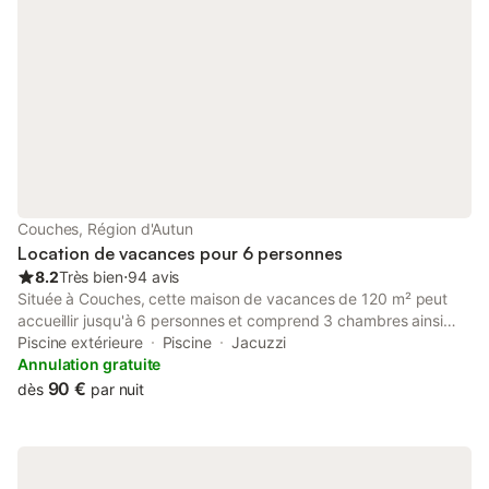
Couches, Région d'Autun
Location de vacances pour 6 personnes
8.2
Très bien
⋅
94 avis
Située à Couches, cette maison de vacances de 120 m² peut
accueillir jusqu'à 6 personnes et comprend 3 chambres ainsi
que 2 salles de bains. La propriété se trouve à 500 m du
Piscine extérieure
Piscine
Jacuzzi
centre-ville, offrant un point de départ pratique pour explorer
Annulation gratuite
les environs. L'intérieur dispose d'une cuisine équipée d'un lave-
90 €
dès
par nuit
vaisselle, d'un four, d'un micro-ondes et d'une machine à café,
ainsi que d'un salon avec canapé et télévision à écran plat. Les
équipements incluent des chambres insonorisées, le chauffage
et un lave-linge ; des lits bébé et des chaises hautes sont