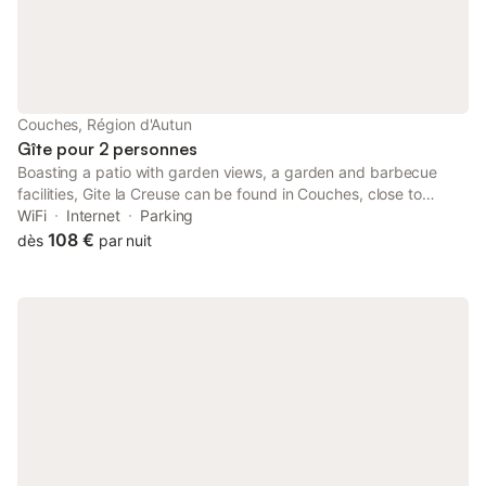
Couches, Région d'Autun
Gîte pour 2 personnes
Boasting a patio with garden views, a garden and barbecue
facilities, Gite la Creuse can be found in Couches, close to
National Golf and 39 km from Athanor Centre de Congrès.
WiFi
Internet
Parking
108 €
dès
par nuit