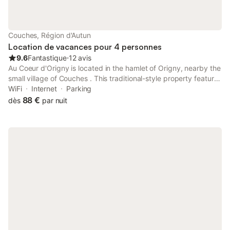
Couches, Région d'Autun
Location de vacances pour 4 personnes
9.6
Fantastique
⋅
12 avis
Au Coeur d'Origny is located in the hamlet of Origny, nearby the
small village of Couches . This traditional-style property features
stones, and wooden elements. Free WiFi access is available.
WiFi
Internet
Parking
88 €
dès
par nuit