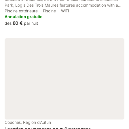
Park, Logis Des Trois Maures features accommodation with a
seasonal outdoor swimming pool, free private parking, a garden
Piscine extérieure
Piscine
WiFi
and a terrace.
Annulation gratuite
80 €
dès
par nuit
Couches, Région d'Autun
Location de vacances pour 4 personnes