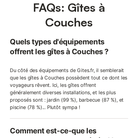
FAQs: Gîtes à
coteaux de vignobles, prairies bocagères & belles forêts
sauvages, sur un espace protégé en ZNIEFF. Gîte de grand
confort. Beau volume. Très chaleureux cachet contemporain,
Couches
élégant & raffiné, sublimé par l'âme des lieux (belle charpente &
tommettes d'origine). Ambiance cosy, douillette & cocooning
baignés d'une douce sérénité. Agréable intimiste jardinet blotti à
Quels types d'équipements
l'ombre d'arbres centenaires, véritable "écrin de verdure" que
complète une vaste terrasse végétalisée & fleurie (surplombant
offrent les gîtes à Couches ?
en "vigie" la rue centr
Du côté des équipements de Gites.fr, il semblerait
que les gîtes à Couches possèdent tout ce dont les
voyageurs rêvent. Ici, les gîtes offrent
généralement diverses installations, et les plus
proposés sont : jardin (99 %), barbecue (87 %), et
piscine (78 %)... Plutôt sympa !
Comment est-ce-que les