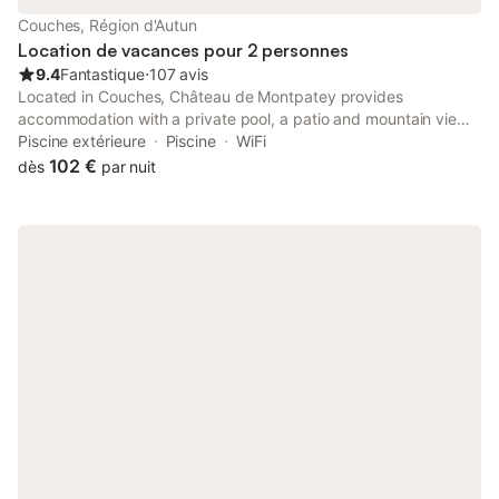
Couches, Région d'Autun
Location de vacances pour 2 personnes
9.4
Fantastique
⋅
107 avis
Located in Couches, Château de Montpatey provides
accommodation with a private pool, a patio and mountain views.
This property offers access to a terrace, free private parking
Piscine extérieure
Piscine
WiFi
and free WiFi.
102 €
dès
par nuit