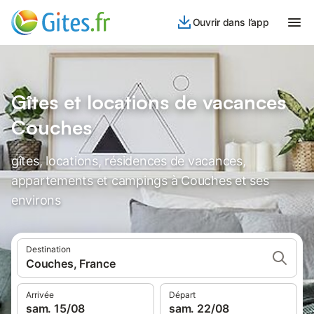
Ouvrir dans l’app
Gîtes et locations de vacances
Couches
gîtes, locations, résidences de vacances,
appartements et campings à Couches et ses
environs
Destination
Couches, France
Arrivée
Départ
sam. 15/08
sam. 22/08