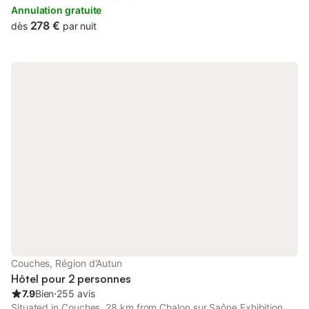
Annulation gratuite
278 €
dès
par nuit
Couches, Région d'Autun
Hôtel pour 2 personnes
7.9
Bien
⋅
255 avis
Situated in Couches, 28 km from Chalon sur Saône Exhibition