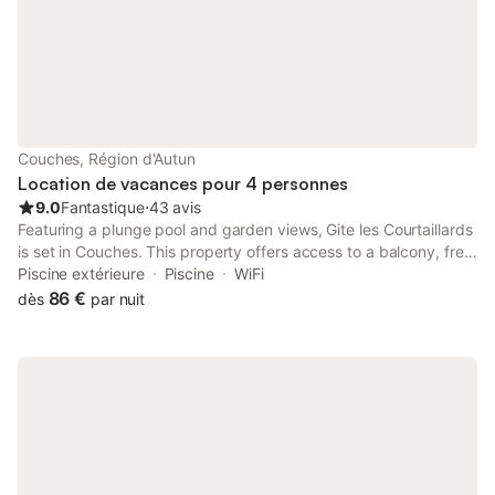
Couches, Région d'Autun
Location de vacances pour 4 personnes
9.0
Fantastique
⋅
43 avis
Featuring a plunge pool and garden views, Gite les Courtaillards
is set in Couches. This property offers access to a balcony, free
private parking and free WiFi. The property offers bike hire and
Piscine extérieure
Piscine
WiFi
features a garden and children's playground.
86 €
dès
par nuit