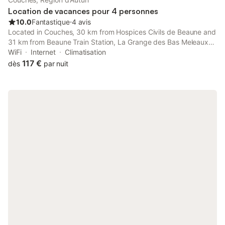
siècle, iconique bâtisse historique des lieux). Composition :
Location de vacances pour 4 personnes
Maison de village m
10.0
Fantastique
⋅
4 avis
Located in Couches, 30 km from Hospices Civils de Beaune and
31 km from Beaune Train Station, La Grange des Bas Meleaux
offers a garden and air conditioning.
WiFi
Internet
Climatisation
117 €
dès
par nuit