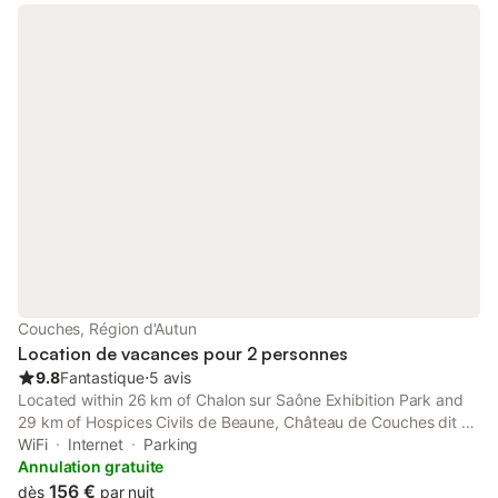
Couches, Région d'Autun
Location de vacances pour 2 personnes
9.8
Fantastique
⋅
5 avis
Located within 26 km of Chalon sur Saône Exhibition Park and
29 km of Hospices Civils de Beaune, Château de Couches dit de
Marguerite de Bourgogne provides rooms with air conditioning
WiFi
Internet
Parking
and a private bathroom in Couches.
Annulation gratuite
156 €
dès
par nuit