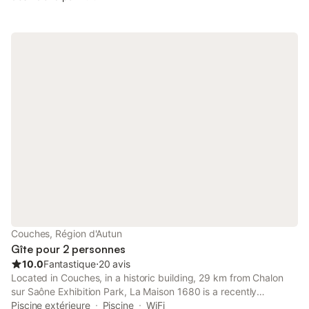
Couches, Région d'Autun
Gîte pour 2 personnes
10.0
Fantastique
⋅
20 avis
Located in Couches, in a historic building, 29 km from Chalon
sur Saône Exhibition Park, La Maison 1680 is a recently
renovated guest house with pool with a view and garden.
Piscine extérieure
Piscine
WiFi