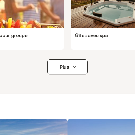
Palace à Kirrwiller, Musée Lalique
Wingen sur Moder, Musée du ver
Meisenthal … La maison est égal
équipée en linge de lit. Les lits son
l'arrivée. Le tarif comprend la
consommation d'eau, les pellets p
 pour groupe
Gîtes avec spa
chauffage (5 sacs), le prêt d
Plus