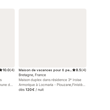
10.0
(
4
)
Maison de vacances pour 6 personnes
8.5
(
4
)
Bretagne, France
s
Maison duplex dans résidence 3* Iroise
mmune de
Armorique à Locmaria - Plouzane,Finistère
imatisée
Pour vos vacances d'été, bienvenue dans
dès
120 €
/
nuit
 149 m²
cette sublime résidence de vacances à
voyageurs.
Locmaria Plouzané, L'Iroise Armorique.
e à vivre,
Avec une vue à couper le souffle sur la
 quatre
mer d'Iroise, cette location de vacances à