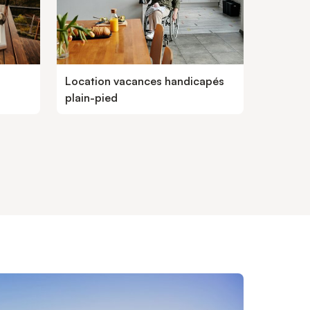
 à
l'année. Ce gîte propose dans un grand
re à
confort et sur 2 niveaux : - le séjour et coin
ement
cuisine équipée (combiné, micro-ondes,
t fait à
lave-vaisselle, machine à café, bouilloire,
cheminée, clic-clac (couchage 140x190),
our le
télévision, lecteur DVD, radio - à l'étage su
Location vacances handicapés
plain-pied