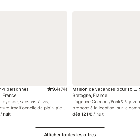
r 4 personnes
9.4
(
74
)
Maison de vacances pour 15 personnes
, France
Bretagne, France
toyenne, sans vis-à-vis,
L'agence Cocoonr/Book&Pay vou
cture traditionnelle de plain-pied,
propose à la location, sur la co
r une exploitation agricole.
/
nuit
Férel, cette charmante maison cl
dès
121 €
/
nuit
(combiné
avec piscine, d’une superficie de
teur/congélateur, gazinière -
et pouvant accueillir jusqu’à 15 
2 feux gaz - , four, four micro-
Elle est composée d’une jolie pièc
Afficher toutes les offres
in séjour/salon (télévision,
d'une grande cuisine équipée, de