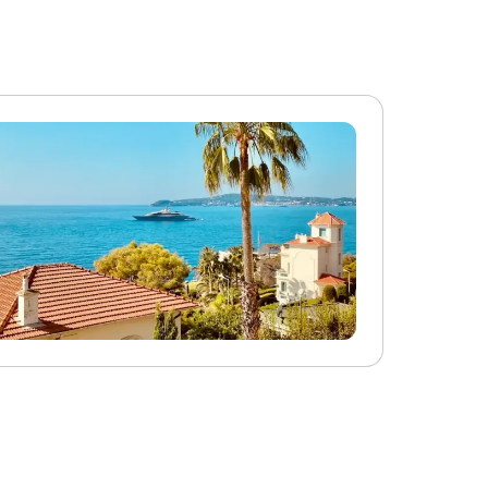
 d'eau.
Locmaria Plouzané bénéficie d'une
ur
situation exceptionnelle au cœur du
ique)
Finistère. Entre Brest et Le Conquet, elle
 vous ! Le
vous propose de nombreuses activités et
ère
animations : sauna, piscine intérieure et
 Une
extérieure, salle de fitness... Le logement :
 avec
1 séjour, 1 cuisine, 2 chambres, 1 salle de
accès
douche et 1 WC. • Équipements séjour : 1
quipée
canapé convertible (2 couchages). Côté
rique,
repas : une table avec 6 chaises. •
in, lave-
Équipements dans les chambres : 1
Une salle
chambre avec 1 lit double 160x200 au rez
aire et
de chaussée et 1 chambre avec 2 lits
ambre 1 :
simples à l'étage. • Équipements salle
e
d'eau : 1 douche et 1 WC. • Équipements
Chambre 2
dans la cuisine : Cuisine ouverte sur le
ize
séjour. • Équipements terrasse : une table
Chambre 3
avec 6 chaises. • Superficie : 56 m². . Sur
ize
demande Chaise haute et lit parapluie
2e étage:
(compris dans le prix) Les atouts de ce
7
logement : Accès handicapé, le seul
90×190),
logement dans la résidence avec