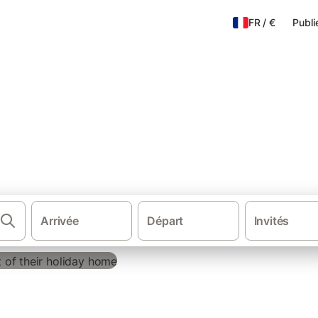
FR
/
€
Publi
e
tes de
Arrivée
Départ
Invités