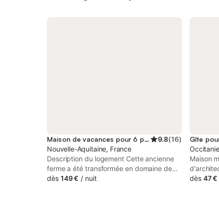
Maison de vacances pour 6 personnes
9.8
(
16
)
Gîte pou
Nouvelle-Aquitaine, France
Occitanie
Description du logement Cette ancienne
Maison mi
ferme a été transformée en domaine de
d'archite
vacances avec 3 grandes maisons. Le
dès
149 €
/
nuit
située su
dès
47 €
gîte authentique dans lequel vous
Cuisine 
séjournez offre beaucoup d'intimité et une
réfrigéra
grande terrasse où vous commencerez
plaque à 
vos journées en beauté avec une tasse de
onde), co