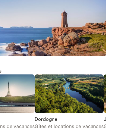
s
Dordogne
Jura
ions de vacances
Gîtes et locations de vacances
Gîtes et loca