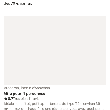
résidence calme (avec ascenseur) Appartement lumineux,
79 €
dès
par nuit
traversant avec double exposition (Nord & Sud), 2 terrasses de
22 m² - une chambre avec lit double 140x190 - placard
penderie - étagères - une chambre avec 2 lits simples 90x190 -
commode - cuisine équipée : lave-linge, lave-vaisselle, four,
micro-ondes, réfrigérateur-congélateur Mise à disponibilité de
vélos adultes. Local à vélos, parking voitures. Location de 7
jours minimum. Taxe de séjour incluse dans le prix.
Arcachon, Bassin d'Arcachon
Gîte pour 4 personnes
8.7
Très bien
⋅
11 avis
Idéalement situé, petit appartement de type T2 d'environ 39
m², en rez de chaussée d'une résidence (vous avez quelques