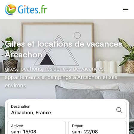
Gîtes et locations de vacances
Arcachon
gîtes, locations, résidences de vacances,
appartements et campings à Arcachon et ses
environs
Destination
Arcachon, France
Arrivée
Départ
sam. 15/08
sam. 22/08