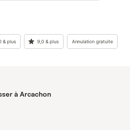
cœur de la ville. Proximité: baignade, surf,
voile, zoo, parc aquatique De 350 € à
1500 €/semaine selon période. Location
possible le week-end Possibilité autre
maison à partir de 500 €/semaine,
également sur Abritel. Nous consulter.
0
& plus
9,0
& plus
Annulation gratuite
esser à Arcachon