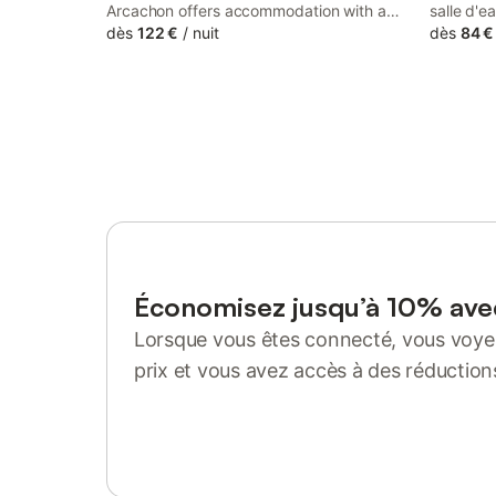
Arcachon offers accommodation with a
salle d'e
terrace, as well as a seasonal outdoor
dès
122 €
/
nuit
jardin pa
dès
84 €
swimming pool and a bar. Featuring a
vitrée. t
shared lounge, the campground is close to
préparat
several noted attractions, around 1.
(micro-on
réfrigéra
permetta
vous aur
d'un stu
profitez 
culturell
'Cadence
Économisez jusqu’à 10% av
Lorsque vous êtes connecté, vous voyez
prix et vous avez accès à des réduction
Se connecter ou s'inscrire