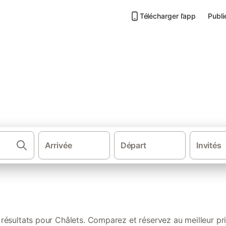
Télécharger l’app
Publi
n : nos locations authentique
Arrivée
Départ
Invités
Gîtes et locations 
 résultats pour Châlets. Comparez et réservez au meilleur pri