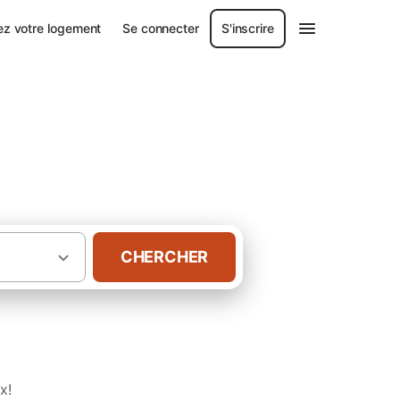
ez votre logement
Se connecter
S'inscrire
s
CHERCHER
·
·
de vacances
France
Châlets à Arcachon
x!