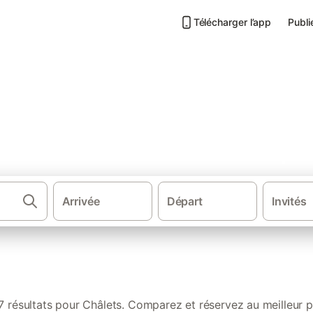
Télécharger l’app
Publi
ra : nos locations authentique
Arrivée
Départ
Invités
Gîtes et locations d
7 résultats pour Châlets. Comparez et réservez au meilleur pr