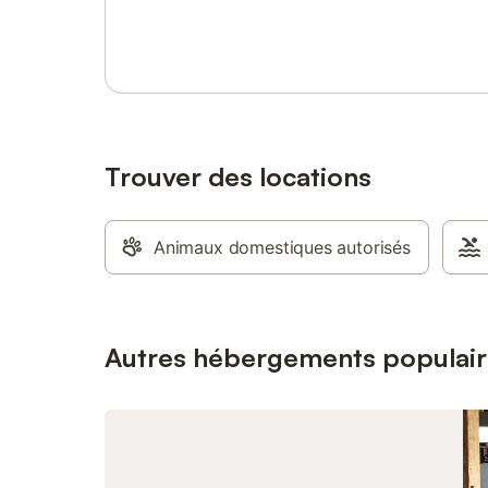
Se connecter ou s'inscrire
le domain
de la serr
voiture ,
à 100 m d
domaines
jouvencel
station d
sommes à
Trouver des locations
Lamoura o
plage sur
pêche se
Animaux domestiques autorisés
d'autres 
pour que 
Autres hébergements populair