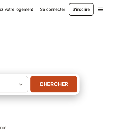
ez votre logement
Se connecter
S'inscrire
s
CHERCHER
·
·
e vacances
France
Châlets dans le Jura
ix!