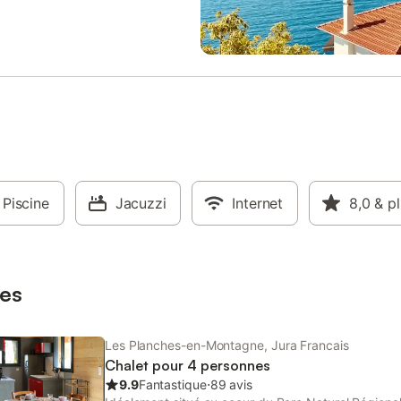
e le plus proche est le domaine
réfrigérateur, une cuisinière à gaz
a , trés familial et à 3 mn en
électrique, un lave-vaisselle, un 
 possibilité de prendre la navette
ondes, une cafetière, une bouilloi
u chalet .pour les autres
ustensiles de cuisine. Le salon a
 il faut compter 15mn pour les
canapé, une TV, sans oublier le W
les 25 mn pour la faucille et la
grande terrasse avec un salon de 
es monts jura . pour l'été, Nous
un barbecue. Une salle de bain a
 10 min à pied du lac de
douche, un lave-linge, un sèche l
ù l'on peut se baigner sur une
un fer à repasser, un sèche- che
veillée idéal pour les enfants, la
très bientôt dans le Jura.
 pratique également. Plein
activités nature. Tout est réuni
Piscine
Jacuzzi
Internet
8,0
& p
vous passiez un agréable séjour.
es
Les Planches-en-Montagne, Jura Francais
Chalet pour 4 personnes
9.9
Fantastique
⋅
89 avis