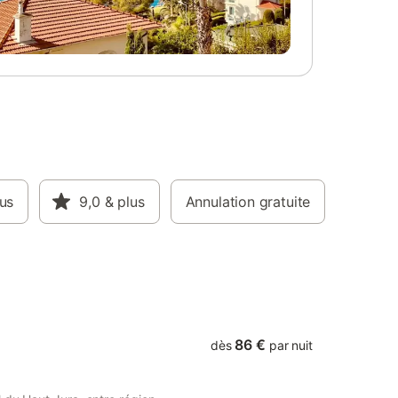
 , un four
seconde d'un lit de 160x200 et d'un lit de
micro-
140x190cm. Côté extérieur, balcon,
re et des
terrasse avec salon de jardin et barbecue
vec un
et terrain attenant non clos. En hiver,
i-Fi. Une
venez profiter de la station de ski familiale
jardin et
de Foncine. En été, vous pourrez
vec
apprécier les nombreux sentiers de
inge et
randonnée au départ du gîte. N'attendez
veux. A
plus pour réserver À découvrir ! Location
de draps et linge de toilette 18 € par lit.
lus
9,0
& plus
Annulation gratuite
86 €
dès
par nuit