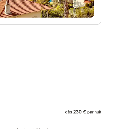
ers
ons.
e versé à
s. Pas de
s. Bonne
230 €
dès
par nuit