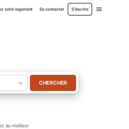
ez votre logement
Se connecter
S'inscrire
ans le Jura
CHERCHER
tion de vacances avec chien dans le Jura
z au meilleur