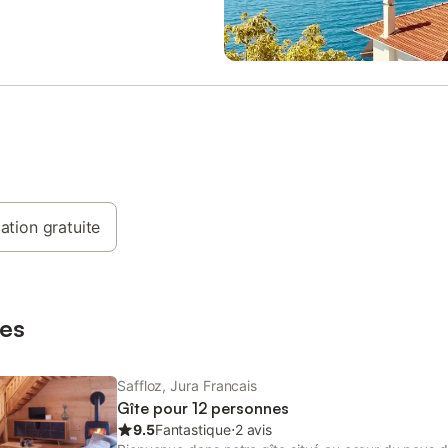
clôturée et fermée. Contrats papi
envoyés par la poste. Animal de
compagnie accepté sous conditi
Caution et réservation 30%. Sold
l'arrivée lors de la remise des clé
recharge de véhicules électrique
découverte
ation gratuite
es
Saffloz, Jura Francais
Gîte pour 12 personnes
9.5
Fantastique
⋅
2 avis