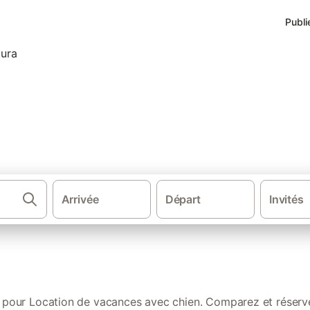
Publi
nces accueillant les animaux d
Arrivée
Départ
Invités
·
·
Gîtes et locations de vacances
Bourgogne-Franche-Comté
Loca
s pour Location de vacances avec chien. Comparez et réserve