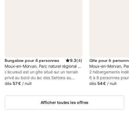
Bungalow pour 4 personnes
9.3
(
4
)
Gîte pour 6 personn
Moux-en-Morvan, Parc naturel régional du Morvan
Moux-en-Morvan, Parc
L'écureuil est un gîte situé sur un terrain
2 hébergements indé
privé au bord du lac des Settons au
6 à 8 personnes pou
coeur du parc naturel régional du
dès
57 €
/
nuit
entrées séparées. Sé
dès
54 €
/
nuit
Morvan. Avec un accès à pied à 100 m
convertible ou clic cl
du lac de la plage et ses activités, à côté
(Plaque cuisson, four 
des chemins de randonnées! Situé sur la
vaisselle, micro-onde
Afficher toutes les offres
rive gauche du lac des Settons dans un
linge, électroménager
havre de paix sur un terrain clos.
Sanséo et TV). Chamb
Contactez -nous:
superposés en 90. S
escapadeenmorvan@orange.fr ou
douche lavabo, WC e