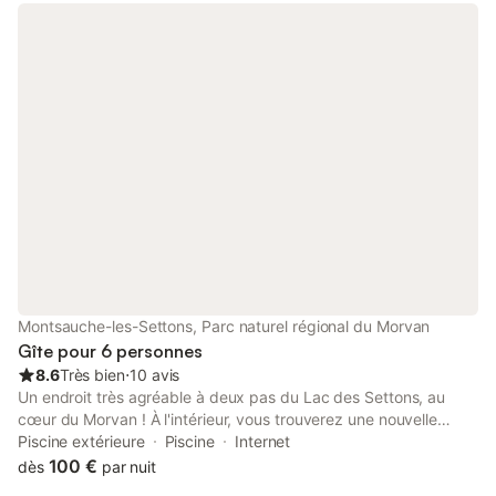
mansardée, ouverte avec 2 lits (80 cm), 1 grand-lit (160 cm,
longueur 200 cm). Chauffage électrique. Chauffage pas dans
toutes les pièces. Sol en bois, sol en pierres naturelles. Terrasse
couverte. Meubles de terrasse, barbecue (portable), chaises
longues (4). A disposition: lave-linge, chaise haute pour enfant,
lit bébé, bois (gratuit). Internet (Connexion WIFI, gratuit).
Veuillez noter: logement non-fumeur. Maximum 2 animaux/
chiens autorisés. Détecteur de fumée.
Montsauche-les-Settons, Parc naturel régional du Morvan
Gîte pour 6 personnes
8.6
Très bien
⋅
10 avis
Un endroit très agréable à deux pas du Lac des Settons, au
cœur du Morvan ! À l'intérieur, vous trouverez une nouvelle
cuisine, de nouveaux sols et un décor plus contemporain.
Piscine extérieure
Piscine
Internet
L'endroit est très chaleureux et confortable, et entièrement
100 €
dès
par nuit
équipé. Deux vélos sont également mis à disposition pour