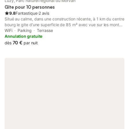
Luzy, Parc naturel régional du Morvan
Gîte pour 10 personnes
9.8
Fantastique
⋅
2 avis
Situé au calme, dans une construction récente, à 1 km du centre
bourg le gite d'une superficie de 85 m² avec vue sur les monts
du Morvan vous attend. Une terrasse couverte de 35 m² un
WiFi
Parking
Terrasse
terrain de 3500 m² une cabane pour les petits vous
Annulation gratuite
permettrons de profiter de l’extérieur.
70 €
dès
par nuit