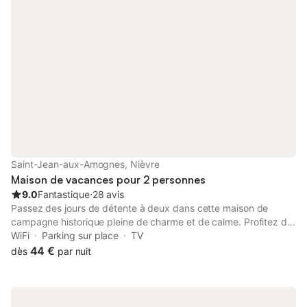
Saint-Jean-aux-Amognes, Nièvre
Maison de vacances pour 2 personnes
9.0
Fantastique
⋅
28 avis
Passez des jours de détente à deux dans cette maison de
campagne historique pleine de charme et de calme. Profitez de
l'atmosphère chaleureuse de votre maison de vacances, faite
WiFi
Parking sur place
TV
de pierres naturelles, de poutres en bois et de lumière naturelle
44 €
dès
par nuit
claire. Installez-vous dans le salon ouvert sur le canapé
confortable et planifiez vos excursions autour de la grande
table en bois près de la porte de la terrasse. Les murs en pierre
apparente et les touches de couleur discrètes confèrent à la