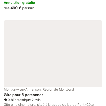
de-chaussée. La maison donne sur une grande cour ensoleillée
Annulation gratuite
et équipée de tables, chaises, barbecue (Weber). Nous
490 €
dès
par nuit
disposons de plusieurs espaces verts boisés et clos, pour la
sécurité de vos enfants. Vous pourrez utiliser les vélos pour
visiter la région. Nous sommes situés au nord du canal de
Bourgogne, ce qui vous offre de belles possibilités de balades
en famille …
Montigny-sur-Armançon, Région de Montbard
Gîte pour 5 personnes
9.8
Fantastique
⋅
2 avis
Gîte en pleine nature, situé à la queue du lac de Pont (Côte