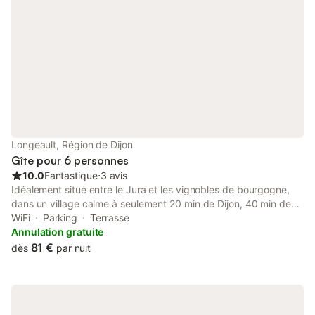
ans Supplément anima
Longeault, Région de Dijon
Gîte pour 6 personnes
10.0
Fantastique
⋅
3 avis
Idéalement situé entre le Jura et les vignobles de bourgogne,
dans un village calme à seulement 20 min de Dijon, 40 min de
Beaune et 30 min de la Route des grands Crus, le gite des 3
WiFi
Parking
Terrasse
rivières vous accueille pour un séjour confortable entre nature et
Annulation gratuite
gastronomie. La sortie A39(Soirans) est à 5 minute, idéal pour
81 €
dès
par nuit
les séjours touristiques, professionnels ou une étape confortable
au calme sur la route des vacances. Parking gratuit dans la
propriété, avec un accès facile y compris pour les véhicules
utilitaires ou camping-cars. Le logement peut accueillir jusqu' à