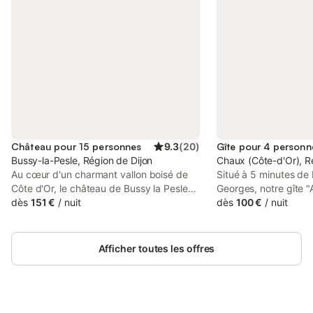
Château pour 15 personnes
9.3
(
20
)
Gîte pour 4 personn
Bussy-la-Pesle, Région de Dijon
Chaux (Côte-d'Or), 
Au cœur d'un charmant vallon boisé de
Situé à 5 minutes de 
Côte d'Or, le château de Bussy la Pesle
Georges, notre gîte 
vous accueille pour un séjour en famille
dès
151 €
/
nuit
créé en 2023 dans un
dès
100 €
/
nuit
ou entre amis. Nous restaurons depuis 10
bourguignonne traditi
ans cette majestueuse demeure pour y
dispose de tout le co
apporter le confort en respectant
famille de 4 personn
Afficher toutes les offres
l'histoire du lieu et les matériaux d'origine.
au rez-de-chaussée :
Passionnés par les vieilles demeures,
vie équipée d’un coin
nous vous invitons à découvrir le
de tout le matériel é
patrimoine local." Bâti au Moyen Age, sur
(réfrigérateur avec 