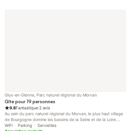
WC séparé. À l'étage supérieur: (escalier raide) 1 chambre,
mansardée, ouverte avec 2 lits (80 cm), 1 grand-lit (160 cm,
longueur 200 cm). Chauffage électrique. Chauffage pas dans
toutes les pièces. Sol en bois, sol en pierres naturelles. Terrasse
couverte. Meubles de terrasse, barbecue (portable), chaises
longues (4). A disposition: lave-linge, chaise haute pour enfant,
lit bébé, bois (gratuit). Internet (Connexion WIFI, gratuit).
Veuillez noter: logement non-fumeur. Maximum 2 animaux/
chiens autorisés. Détecteur de fumée.
Glux-en-Glenne, Parc naturel régional du Morvan
Gîte pour 19 personnes
9.8
Fantastique
⋅
2 avis
Au sein du parc naturel régional du Morvan, le plus haut village
de Bourgogne domine les bassins de la Seine et de la Loire.
Nichée au cœur des trois sommets du Morvan : le Haut Folin
WiFi
Parking
Serviettes