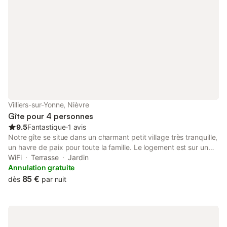
Villiers-sur-Yonne, Nièvre
Gîte pour 4 personnes
9.5
Fantastique
⋅
1 avis
Notre gîte se situe dans un charmant petit village très tranquille,
un havre de paix pour toute la famille. Le logement est sur un
terrain clos de 800 m², avec un parking privé, terrasse avec
WiFi
Terrasse
Jardin
spa 3 personnes ouvert toute l'année en accès libre,un espace
Annulation gratuite
repas extérieur avec barbecue. Nous avons un garage où l'on
85 €
dès
par nuit
peut mettre a l'abri motos et vélos. Notre gîte est pour 4
personnes, il se compose : - d'une salle de bain - d'une chambre
parentale avec un lit 150x200, d'une chambre cabine, avec un
lit superposé 80x200 - un salon , salle à manger avec cuisine