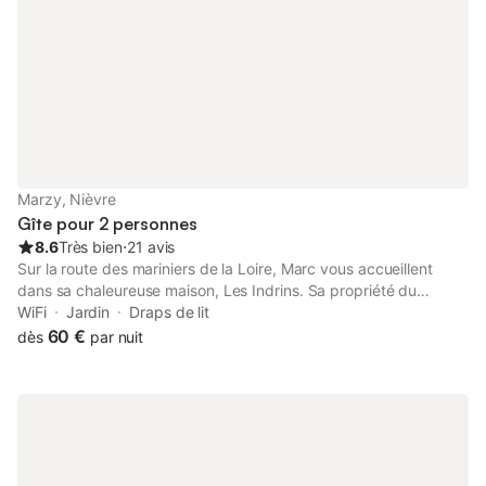
Marzy, Nièvre
Gîte pour 2 personnes
8.6
Très bien
⋅
21 avis
Sur la route des mariniers de la Loire, Marc vous accueillent
dans sa chaleureuse maison, Les Indrins. Sa propriété du
XVIIème siècle a conservé son charme d'antan, avec ses
WiFi
Jardin
Draps de lit
poutres et ses pierres apparentes. Les 5 chambres aux couleurs
60 €
dès
par nuit
chaudes et chatoyantes, dont 3 ont une vue imprenable sur la
Loire. Les repas, servis dans la salle à manger ou sur la terrasse
à la belle saison, sont confectionnés à partir des produits du
terroir. Après un petit déjeuner copieux, vous pourrez vous offrir
une escapade sur la route des vignoble de Pouilly et de
Sancerre, où vous dégusterez les meilleurs crus de la région.