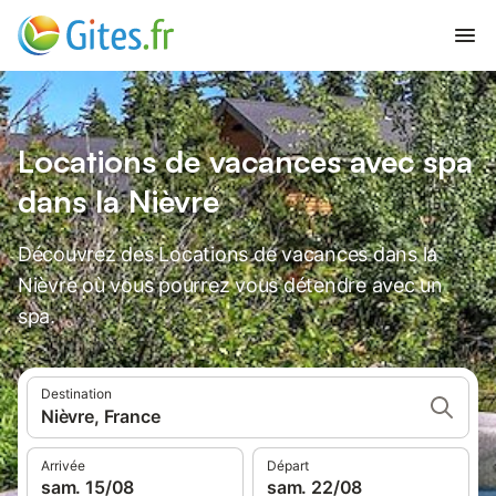
Locations de vacances avec spa
dans la Nièvre
Découvrez des Locations de vacances dans la
Nièvre où vous pourrez vous détendre avec un
spa.
Destination
Nièvre, France
Arrivée
Départ
sam. 15/08
sam. 22/08