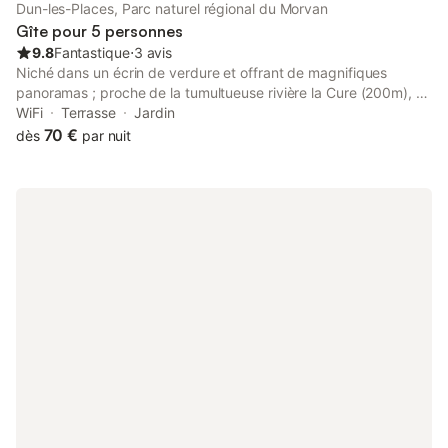
Dun-les-Places, Parc naturel régional du Morvan
Gîte pour 5 personnes
9.8
Fantastique
⋅
3 avis
Niché dans un écrin de verdure et offrant de magnifiques
panoramas ; proche de la tumultueuse rivière la Cure (200m), en
lisière de forêt, isolée, au calme. Commerces et restaurants à 5
WiFi
Terrasse
Jardin
km. Préparation de repas végétariens sur commande. Service
70 €
dès
par nuit
de transport possible : vous partez en randonnée, nous venons
vous récupérer en auto à un point de rendez-vous (vous
pouvez ainsi accroître votre distance de découverte). Du 1er
octobre au 31 mars nous demandons un supplément chauffage
de 5€ par jour. Pour recharger une voiture électrique nous
demandons 20€ et 3€ pour les vélos Pour les chiens un
supplément de 5€/ jour