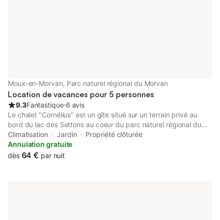
avant le début du séjour : l’acompte
clos. Location draps : 
restera acquis au propriétaire soit 25 %
simple 5 €
du montant du séjour, S
Moux-en-Morvan, Parc naturel régional du Morvan
Location de vacances pour 5 personnes
9.3
Fantastique
⋅
6 avis
Le chalet "Cornélius" est un gîte situé sur un terrain privé au
bord du lac des Settons au coeur du parc naturel régional du
Morvan, avec vue sur le lac. Avec un accès à pied à 100 m du
Climatisation
Jardin
Propriété clôturée
lac de la plage et ses activités, à côté des chemins de
Annulation gratuite
randonnées! Contactez nous: escapadeenmorvan@orange.fr ou
64 €
dès
par nuit
morvanlocationvacances@orangefr, 0676830323 L'équipement
du chalet Cornélius, CLIMATISE, (2 à 5 personnes) : - 1 chambre
avec 1 lit double - 1 chambre avec 3 lits dont 1 superposé -
cuisine ouverte (réfrigérateur, micro-ondes, plaques, mini-four,
bouilloire, cafetière, grille-pain) - séjour/salle à manger - salle de
bain (douche) / WC - terrasse, barbecue, terrain avec salon de