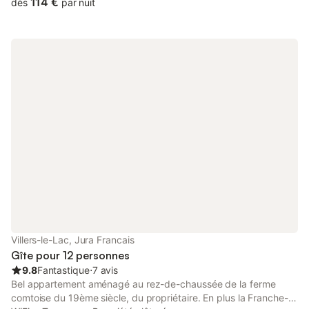
Semaines de 800 € à 1200 € suivant saisons et weekends à
114 €
dès
par nuit
500 €.
Villers-le-Lac, Jura Francais
Gîte pour 12 personnes
9.8
Fantastique
⋅
7 avis
Bel appartement aménagé au rez-de-chaussée de la ferme
comtoise du 19ème siècle, du propriétaire. En plus la Franche-