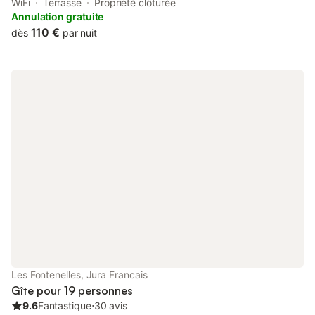
Comté est toujours verte ! REDUCTIONS par rapport au nombre
WiFi
Terrasse
Propriété clôturée
de personnes. Tarifs pouvant évolués suivant le nombre de
Annulation gratuite
personnes et de nuitées
110 €
dès
par nuit
Les Fontenelles, Jura Francais
Gîte pour 19 personnes
9.6
Fantastique
⋅
30 avis