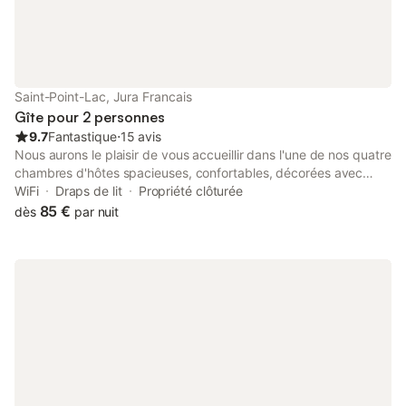
Saint-Point-Lac, Jura Francais
Gîte pour 2 personnes
9.7
Fantastique
⋅
15 avis
Nous aurons le plaisir de vous accueillir dans l'une de nos quatre
chambres d'hôtes spacieuses, confortables, décorées avec
style et raffinement afin de vous faire passer un séjour
WiFi
Draps de lit
Propriété clôturée
inoubliable ! Notre ancienne ferme comtoise, entièrement
85 €
dès
par nuit
rénovée, se situe au cœur du petit village de SAINT-POINT LAC
sur la rive gauche du lac du même nom (3ème lac naturel de
France), les plaisirs nautiques, de superbes randonnées
pédestres ou à vélo, la découverte de la faune, de la flore, du
ski de piste ou de fond à la découverte de paysages
magnifiques ! La convivialité et la bonne humeur règne dans
cette maison qui n'attend plus que vous !