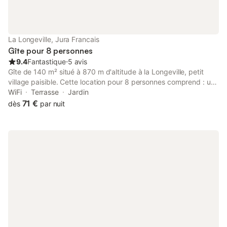
La Longeville, Jura Francais
Gîte pour 8 personnes
9.4
Fantastique
⋅
5 avis
Gîte de 140 m² situé à 870 m d'altitude à la Longeville, petit
village paisible. Cette location pour 8 personnes comprend : une
cuisine toute équipée, un salon, trois grandes chambres, une
WiFi
Terrasse
Jardin
salle de bain. Parking, espace vert, terrasse. Activités : chemin
71 €
dès
par nuit
pédestre, piste cyclable à 500 m, pêche, city park à 200 m,
VTT. Les commerces les plus proches se situent à 3 km. Suisse
à 20 km. Option draps : 50€