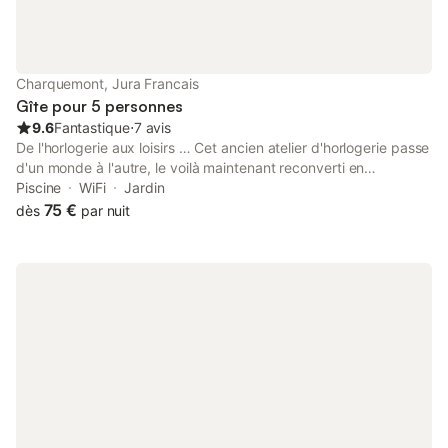
Charquemont, Jura Francais
Gîte pour 5 personnes
9.6
Fantastique
⋅
7 avis
De l'horlogerie aux loisirs … Cet ancien atelier d'horlogerie passe
d'un monde à l'autre, le voilà maintenant reconverti en
chambres d'hôtes. Romantique, calme, lumière et nature
Piscine
WiFi
Jardin
caractérisent les trois chambres nommées "Galet", "Gouttes
75 €
dès
par nuit
d'eau" et "Nature". La chambre "Gouttes d'eau" habillée de bleu
et de blanc, accueille de deux à cinq personnes dans une
ambiance apaisante et aquatique. Chambre calme et lumineuse.