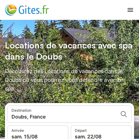
Locations de vacances avec spa
dans le Doubs
Découvrez des Locations de vacances dans le
Doubs où vous pourrez vous détendre avec un
spa.
Destination
Doubs, France
Arrivée
Départ
sam. 15/08
sam. 22/08