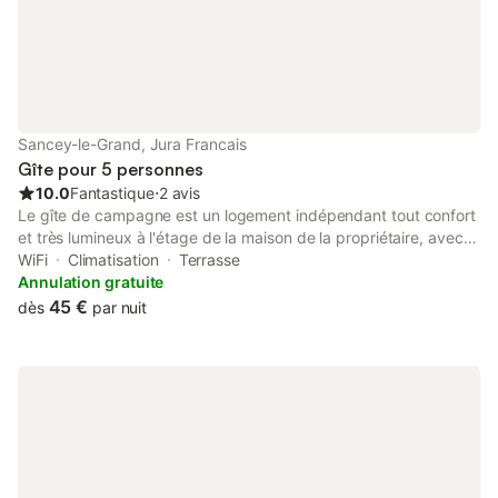
Sancey-le-Grand, Jura Francais
Gîte pour 5 personnes
10.0
Fantastique
⋅
2 avis
Le gîte de campagne est un logement indépendant tout confort
et très lumineux à l'étage de la maison de la propriétaire, avec
sortie indépendante pouvant accepter 5 personnes ,jardin,
WiFi
Climatisation
Terrasse
barbecue, salon de jardin et transats. Jeux pour enfants,
Annulation gratuite
tobogan, balançoires , ballon, vélos. Logement très spacieux,
45 €
dès
par nuit
lumineux avec une décoration très soignée. Chambres avec lit
de 160 et 90 Deux écrans plats. Tout le nécessaire pour cuisiner
,Machine à laver le linge, machine à laver la vaisselle. Four,
micro- onde, plaque de cuisson , réfrigérateur, congelateur,
climatisation, chauffage compris. Ce logement peut également
vous satisfaire pour vos déplacements professionnels(bureau).
chauffage compris ainsi que l'eau et l'électricité. draps en
location possible à raison de 10 € par lit linges de toilette en