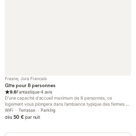
et taies d'oreillers 20€
Frasne, Jura Francais
Gîte pour 8 personnes
9.6
Fantastique
⋅
4 avis
D'une capacité d'accueil maximum de 8 personnes, ce
logement vous plongera dans l'ambiance typique des fermes du
Haut-Doubs. Les 180 m² de cet appartement composent un
WiFi
Terrasse
Parking
cadre lumineux et agréable fait de matériaux naturels La pièce
50 €
dès
par nuit
à vivre spacieuse avec sa cuisine équipée vous immerge dans
l'atmosphère de cette maison de caractère du 18° siècle 2
chambres sont équipées d'un lit double. Une 3ème chambre