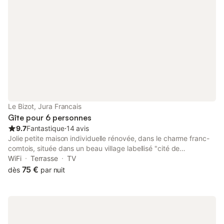
au 30/04), l'électricité (facturée sur relevé de compteur).
Le Bizot, Jura Francais
Gîte pour 6 personnes
9.7
Fantastique
⋅
14 avis
Jolie petite maison individuelle rénovée, dans le charme franc-
comtois, située dans un beau village labellisé "cité de
caractères de Bourgogne Franche-Comté". Notre gîte se trouve
WiFi
Terrasse
TV
au cœur du parc naturel régional du Doubs Horloger. Calme,
75 €
dès
par nuit
confort, propreté et accueil bienveillant. Nous sommes
conscients des enjeux environnementaux de notre planète, c’est
pourquoi nous avons décidé de les intégrer dans nos modes de
vie. Vous avez certainement déjà adopté cette habitude de
respecter notre environnement. Nous vous proposons pendant