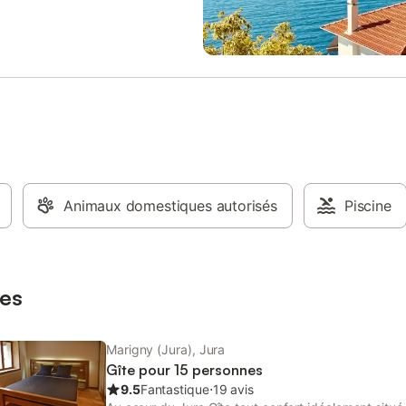
 sous condition de bonne
 (voir règlement). Magnifique
s lacs, vous aurez la possibilité
uer diverses activités en forêt ou
 près des lacs et rivières,
, canoë, randonnée, pêche ou
hermalisme à Lons-le-Saunier.
 également du terroir Jurassien
 vins et son comté. LOCATION
ENT A LA SEMAINE DE JUIN À
RE. DE OCTOBRE À MAI
DE 3 NUITS Draps en option à
Animaux domestiques autorisés
Piscine
de séjour collectée pour le
de la Communauté de Communes
 personne et par nuitée.
es
Marigny (Jura), Jura
Gîte pour 15 personnes
9.5
Fantastique
⋅
19 avis