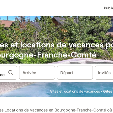
Publi
es et locations de vacances 
Bourgogne-Franche-Comté
Arrivée
Départ
Invités
·
Gîtes et locations de vacances
Gîtes
es Locations de vacances en Bourgogne-Franche-Comté où 