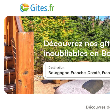
Découvrez nos gît
inoubliables en 
Destination
Découvrez d