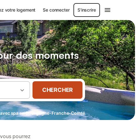
ez votre logement
Se connecter
S'inscrire
pour des moments
CHERCHER
 avec spa en Bourgogne-Franche-Comté
vous pourrez