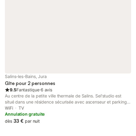
parapluie : 5 € Aucun paiement demandé à la réservation
(comme d'habitude chez moi) En cas d'annulation, merci de
prévenir au minimum 48H à l'avance
Salins-les-Bains, Jura
Gîte pour 2 personnes
9.5
Fantastique
⋅
6 avis
Au centre de la petite ville thermale de Salins. Sel'studio est
situé dans une résidence sécurisée avec ascenseur et parking
communal. Entièrement rénové, sa modernité et son confort
WiFi
TV
vous séduiront. Il est composé : - d'une entrée - une salle bains
Annulation gratuite
avec douche et adoucisseur d'eau - coin nuit - une pièce à vivre
33 €
dès
par nuit
avec cuisine équipée moderne et coin salon Sa proximité avec
les commerces et restaurants, le casino, THERMASALINA et le