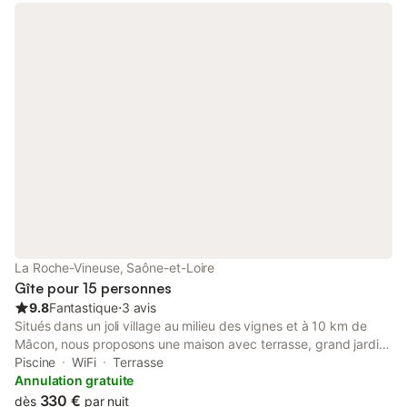
départ des chemins de randonnées, sont des atouts majeurs.
Pour les sportifs, location de vélo en face la résidence.
N'attendez pas pour réserver et venir découvrir notre belle
région avec ses lacs, ses cascades, ses musées, et déguster
des produits made in Jura. Électricité après relevé du compteur
Location draps + linge de toilette : 40 €
La Roche-Vineuse, Saône-et-Loire
Gîte pour 15 personnes
9.8
Fantastique
⋅
3 avis
Situés dans un joli village au milieu des vignes et à 10 km de
Mâcon, nous proposons une maison avec terrasse, grand jardin
et une piscine extérieure. Celle-ci dispose de 6 chambres et
Piscine
WiFi
Terrasse
d'un coin lecture avec canapé convertible, d'une cuisine tout
Annulation gratuite
équipée, de 3 salles de bain et 3 wc. TV, lave-vaisselle, micro-
330 €
dès
par nuit