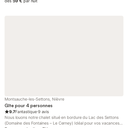
59 €
dès
par nuit
supplémentaire). Le logement est à 2 pas du centre ville animé
où vous trouverez de nombreux commerces (boulangeries,
restaurants, fromageries, terrasses...) ainsi que l'office du
tourisme. Le logement dispose d'une pièce à vivre confortable
avec cuisine équipée, TV connectée (Netflix, Disney+, Amazon
prime vidéo) et un canapé-lit de qualité. La chambre est
équipée d'un lit 160x200 et TV donnant sur une salle de bain à
l'italienne (draps et linges de toilettes fournis). Équipement bébé
à disposition (lit parapluie, chaise haute, baignoire).
Emplacement idéal entre lacs, vignobles, montagnes, rivières et
cascades (tous ces sites se trouvent dans un rayon de 20 km
autour de Champagnole). Parking en face de l'appartement.
Nous sommes disponibles pour vous accueillir et vous conseiller
pour organiser votre séjour dans le Jura.
Montsauche-les-Settons, Nièvre
Gîte pour 4 personnes
9.7
Fantastique
⋅
9 avis
Nous louons notre chalet situé en bordure du Lac des Settons
(Domaine des Fontaines – Le Cerney) Idéal pour vos vacances