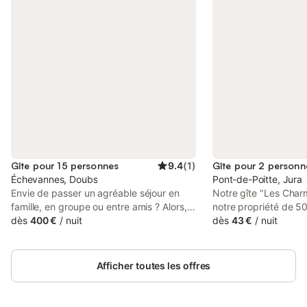
Gîte pour 15 personnes
9.4
(
1
)
Gîte pour 2 personn
Échevannes, Doubs
Pont-de-Poitte, Jura
Envie de passer un agréable séjour en
Notre gîte "Les Charmi
famille, en groupe ou entre amis ? Alors,
notre propriété de 5
n'hésitez plus notre location de vacances
dès
400 €
/
nuit
nature, où se côtoient
dès
43 €
/
nuit
est faite pour vous. Ce gîte d’exception
lotissement, à proxi
d’une surface 300 m² est conçu dans le
à pied, de la rivière d
but de vous détendre et de vous divertir.
Saisse (porte d'entré
Afficher toutes les offres
Il est situé sur la commune d’Échevannes,
Vouglans). Aucune rés
dans le Doubs, dans une ferme comtoise
contact par mail de 
fraichement rénovée. Il est équipé d’une
3 nuits et à la semain