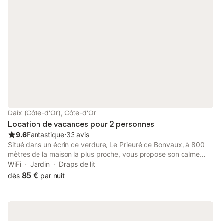
vis à vis. une table de ping pong est présente sur place pour
vous divertir. un terrain de pétanque
Daix (Côte-d'Or), Côte-d'Or
Location de vacances pour 2 personnes
9.6
Fantastique
⋅
33 avis
Situé dans un écrin de verdure, Le Prieuré de Bonvaux, à 800
mètres de la maison la plus proche, vous propose son calme
total mais aussi sa proximité de Dijon (7 km, 10 minutes) ville
WiFi
Jardin
Draps de lit
historique pleine de charme. Cinq chambres ayant chacune sa
85 €
dès
par nuit
salle de bain (douche) peuvent vous accueillir (toutes avec un lit
de 160) Arrivée à partir de 17h sauf accord préalable avec les
propriétaires. Départ avant 11h. Possibilité de rajouter un lit pour
un enfant : 10 € petit déjeuner supplémentaire inclus Lit