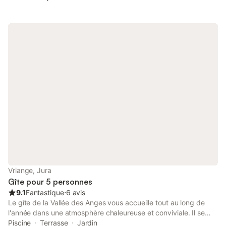
ondes, lave-linge, réseau WiFi gratuit (fibre) Promenades,
randonnées, visites, dégustation de vin … Location de draps et
linges de toilettes, 100.00 euros. Ménage 100.00 euros Prix
électricité en hiver, 20.00 euros par jour.
Vriange, Jura
Gîte pour 5 personnes
9.1
Fantastique
⋅
6 avis
Le gîte de la Vallée des Anges vous accueille tout au long de
l'année dans une atmosphère chaleureuse et conviviale. Il se
situe dans un paisible village du Jura. Vous apprécierez le calme
Piscine
Terrasse
Jardin