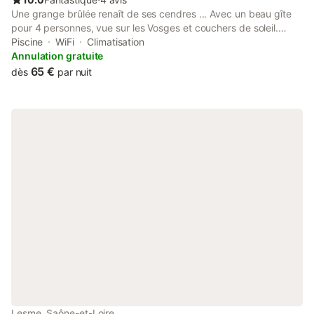
Une grange brûlée renaît de ses cendres ... Avec un beau gîte
pour 4 personnes, vue sur les Vosges et couchers de soleil.
Climatisation. Terrasse couverte, bibliothèque. Piscine du 1er
Piscine
WiFi
Climatisation
juillet au 31 août. Tables d'hôtes à partir de 4 personnes et si
Annulation gratuite
disponibilité. Toute l'année un gîte est disponible pour 4 pers.
65 €
dès
par nuit
Normalement la réservation ne se fait que par semaine
complète. Sinon il y a un forfait (250 €) pour deux jours
minimum plus 50 € supplémentaires/ nuit.
Lesme, Saône-et-Loire