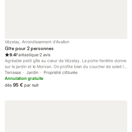
Vézelay, Arrondissement d'Avallon
Gîte pour 2 personnes
9.4
Fantastique
⋅
2 avis
Agréable petit gîte au cœur de Vézelay. La porte-fenêtre donne
sur le jardin et le Morvan. On profite bien du coucher de soleil !
Le gîte comprend une pièce avec une table, 3 chaises, une
Terrasse
Jardin
Propriété clôturée
armoire et une commode. Les 2 lits simples sont sur roulettes : il
Annulation gratuite
est possible de les séparer ou de les réunir. La petite cuisine est
95 €
dès
par nuit
fonctionnelle et la salle de bain est équipée d'une douche. Les
draps et les serviettes sont compris dans le prix ainsi que le
nettoyage. L'accès se fait par le chemin des remparts. Idéal
pour découvrir Vézelay ou y séjourner. Quiétude et authenticité
garanties !