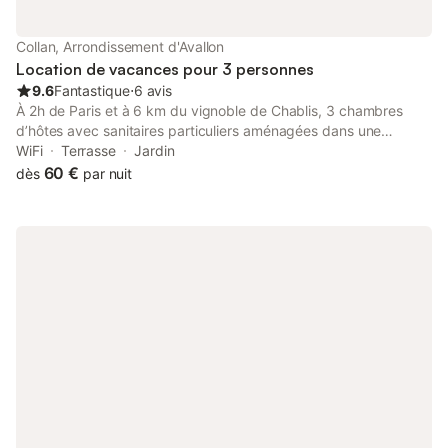
Collan, Arrondissement d'Avallon
Location de vacances pour 3 personnes
9.6
Fantastique
⋅
6 avis
À 2h de Paris et à 6 km du vignoble de Chablis, 3 chambres
d’hôtes avec sanitaires particuliers aménagées dans une
ancienne maison rénovée au cœur du village dans un cadre
WiFi
Terrasse
Jardin
verdoyant et fleuri. Vous profiterez pleinement de calme de la
60 €
dès
par nuit
campagne. Le paysage est vallonné, boisé, propice à la
randonnée pédestre et au VTT. Wifi, restaurant au village.
Curiosités : - Noyers-sur-Serein village médiéval - les abbayes
cisterciennes Pontigny et Fontenay - la basilique de Vézelay -
Auxerre l'abbaye Saint-Germain, la tour de l'horloge et la
cathédrale Saint-Étienne - la fosse Dionne et l'hôtel-Dieu de
Tonnerre