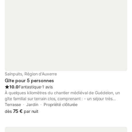
Sainpuits, Région d'Auxerre
Gîte pour 5 personnes
10.0
Fantastique
⋅
1 avis
À quelques kilomètres du chantier médiéval de Guédelon, un
gîte familial sur terrain clos, comprenant : - un séjour très
lumineux donnant sur une terrasse et sur le jardin - une cuisine
Terrasse
Jardin
Propriété clôturée
équipée et aménagée - un wc séparé - une salle d'eau dont
75 €
dès
par nuit
douche à l'italienne - deux chambres : une chambre
comprenant deux lits de 90 et une chambre comprenant un lit
de 140 + un lit de 90 - un garage À votre disposition un