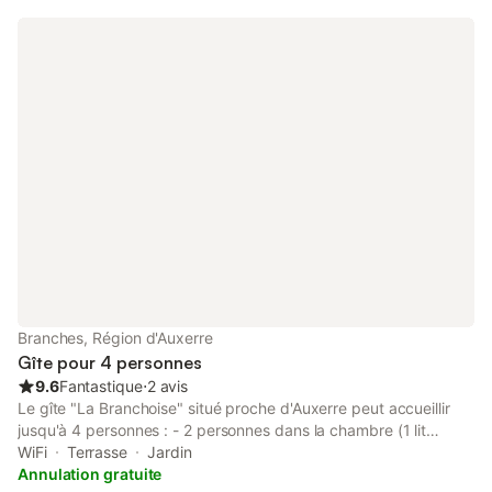
Colette. À 5 km de Guédelon, 38 km Auxerre, 9 km Saint-
Fargeau, Lac du Bourdon …
Branches, Région d'Auxerre
Gîte pour 4 personnes
9.6
Fantastique
⋅
2 avis
Le gîte "La Branchoise" situé proche d'Auxerre peut accueillir
jusqu'à 4 personnes : - 2 personnes dans la chambre (1 lit
140x190 cm) - 2 personnes dans le salon (1 canapé lit
WiFi
Terrasse
Jardin
140x190cm) Vous disposez : - d'une cuisine équipée ouverte
Annulation gratuite