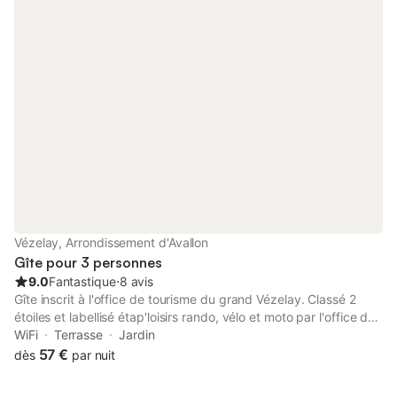
barbecue, un salon de jardin, des transats. Ce gîte a été
entièrement aménagé en neuf en 2014. Chauffage et taxe de
séjour en sus ainsi que location de draps. Location de draps :
30 €
Vézelay, Arrondissement d'Avallon
Gîte pour 3 personnes
9.0
Fantastique
⋅
8 avis
Gîte inscrit à l'office de tourisme du grand Vézelay. Classé 2
étoiles et labellisé étap'loisirs rando, vélo et moto par l'office de
tourisme. Vezelay, l'un des plus beaux villages de France est
WiFi
Terrasse
Jardin
classé au patrimoine mondial de l’Unesco. Sa basilique est un
57 €
dès
par nuit
chef d’œuvre de l'art roman qui a fait de ce village un haut lieu
de pèlerinage et un point touristique idéalement situé pour vous