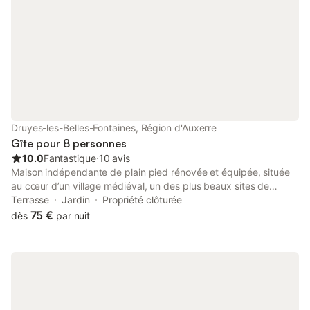
Druyes-les-Belles-Fontaines, Région d'Auxerre
Gîte pour 8 personnes
10.0
Fantastique
⋅
10 avis
Maison indépendante de plain pied rénovée et équipée, située
au cœur d’un village médiéval, un des plus beaux sites de
l’Yonne selectionné en 2023 par l emission village préféré des
Terrasse
Jardin
Propriété clôturée
francais, comprenant : Rez de chaussée : - Salle à manger avec
75 €
dès
par nuit
cuisine équipée - Salon avec accès direct sur terrasse et jardin -
1 chambre Lit de 160 - Salle d’eau 2 vasques et 1 douche - WC
indépendant Étage : - 2 chambres Lit de 140 - 1 chambre 2 lits
de 90 - Salon de lecture Maison située à Druyes-Les-Belles-
Fontaines, village médiéval, riche de quatre monuments
historiques classés : le château fort du XII siècle, l’église romane,