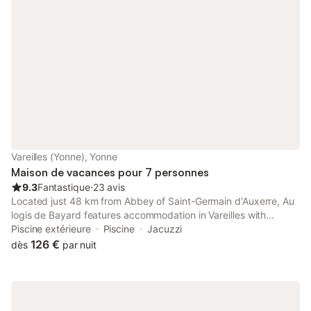
Vareilles (Yonne), Yonne
Maison de vacances pour 7 personnes
9.3
Fantastique
⋅
23 avis
Located just 48 km from Abbey of Saint-Germain d'Auxerre, Au
logis de Bayard features accommodation in Vareilles with
access to a garden, barbecue facilities, as well as a 24-hour
Piscine extérieure
Piscine
Jacuzzi
front desk.
126 €
dès
par nuit