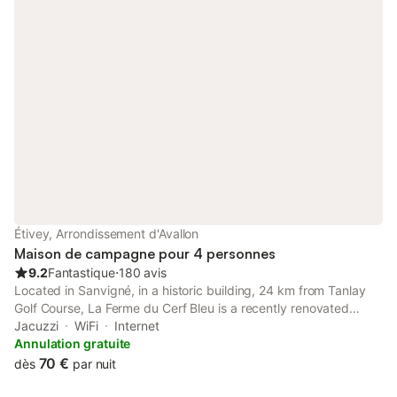
Étivey, Arrondissement d'Avallon
Maison de campagne pour 4 personnes
9.2
Fantastique
⋅
180 avis
Located in Sanvigné, in a historic building, 24 km from Tanlay
Golf Course, La Ferme du Cerf Bleu is a recently renovated
country house with free bikes and garden. The property has
Jacuzzi
WiFi
Internet
garden and inner courtyard views, and is 37 km from
Annulation gratuite
MuséoParc Alésia.
70 €
dès
par nuit