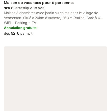
proches des principaux sites touristiques comme le chantier
Maison de vacances pour 6 personnes
9.8
Fantastique
⋅
18 avis
Maison 3 chambres avec jardin au calme dans le village de
Vermenton. Situé à 20km d'Auxerre, 25 km Avallon. Gare à 6
minutes à pied (+ 2H de Paris Bercy). Village avec toutes les
WiFi
Parking
TV
commodités à pied : baignades, supermarché, boulangerie,
Annulation gratuite
boucherie, restaurants, banques, GR 13, Canal du Nivernais.
92 €
dès
par nuit
Visites à proximité : Cathédrale de Vezelay, Grottes Arcy s/
Cure, Chablis.