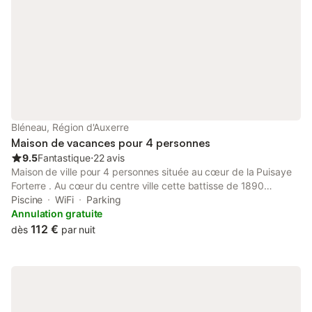
Bléneau, Région d'Auxerre
Maison de vacances pour 4 personnes
9.5
Fantastique
⋅
22 avis
Maison de ville pour 4 personnes située au cœur de la Puisaye
Forterre . Au cœur du centre ville cette battisse de 1890
entièrement restauré .Située à proximité de plusieurs sites
Piscine
WiFi
Parking
historiques et naturelles, vos journées seront bien remplies.
Annulation gratuite
Dans cette maison vous y trouverez tout le confort souhaité
112 €
dès
par nuit
pour un agréable séjour. Venez vous rendre compte vous même
en venant dans notre région.