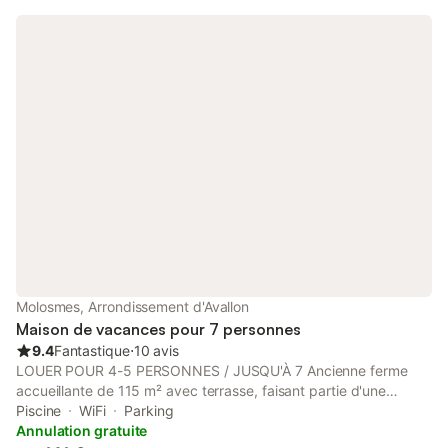
Molosmes, Arrondissement d'Avallon
Maison de vacances pour 7 personnes
9.4
Fantastique
⋅
10 avis
LOUER POUR 4-5 PERSONNES / JUSQU'À 7 Ancienne ferme
accueillante de 115 m² avec terrasse, faisant partie d'une
ancienne ferme bourguignonne traditionnelle avec granges et
Piscine
WiFi
Parking
grand jardin clos. La maison en pierre est spacieuse et
Annulation gratuite