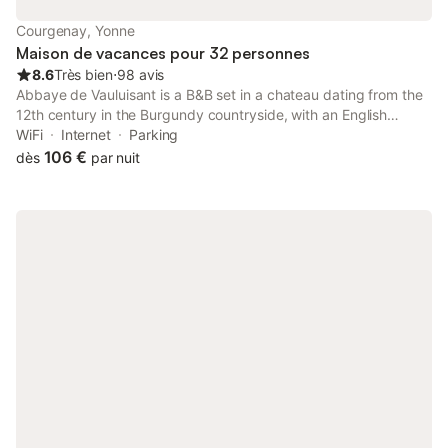
Courgenay, Yonne
Maison de vacances pour 32 personnes
8.6
Très bien
⋅
98 avis
Abbaye de Vauluisant is a B&B set in a chateau dating from the
12th century in the Burgundy countryside, with an English
garden of 7 hectares. A continental breakfast is served every
WiFi
Internet
Parking
morning.
106 €
dès
par nuit