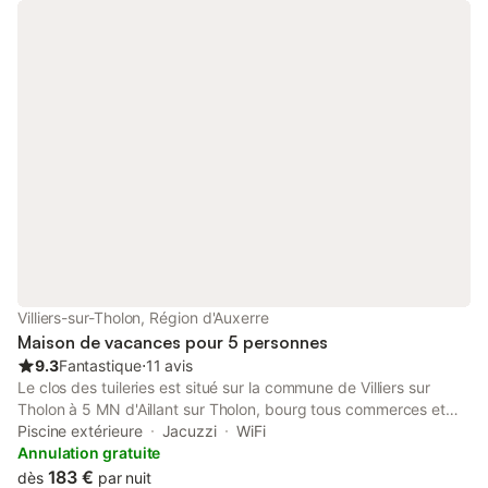
Villiers-sur-Tholon, Région d'Auxerre
Maison de vacances pour 5 personnes
9.3
Fantastique
⋅
11 avis
Le clos des tuileries est situé sur la commune de Villiers sur
Tholon à 5 MN d'Aillant sur Tholon, bourg tous commerces et
activités à 20 MN D'Auxerre et 12 MN de la Gare de Joigny
Piscine extérieure
Jacuzzi
WiFi
centre ville, départs de trains pour Paris desservant en 1 heure
Annulation gratuite
les gares de Lyon et de Bercy.à 1 H 30 MN de paris par
183 €
dès
par nuit