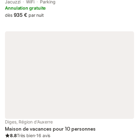
poissonneux et de belle promenades vous attendent. Toutes les
Jacuzzi
WiFi
Parking
chambres sont équipées de télévisions connectées. Des jeux de
Annulation gratuite
sociétés pour petits et grands, d une bibliothèque. Un barbecue
935 €
dès
par nuit
et un brasero.
Diges, Région d'Auxerre
Maison de vacances pour 10 personnes
8.8
Très bien
⋅
16 avis