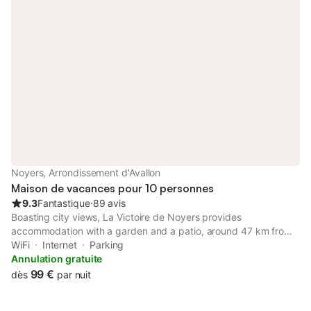
Noyers, Arrondissement d'Avallon
Maison de vacances pour 10 personnes
9.3
Fantastique
⋅
89 avis
Boasting city views, La Victoire de Noyers provides
accommodation with a garden and a patio, around 47 km from
Auxerre Clock Tower. Featuring a 24-hour front desk, this
WiFi
Internet
Parking
property also provides guests with a picnic area.
Annulation gratuite
99 €
dès
par nuit