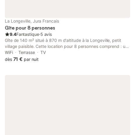
La Longeville, Jura Francais
Gîte pour 8 personnes
9.4
Fantastique
⋅
5 avis
Gîte de 140 m² situé à 870 m d'altitude à la Longeville, petit
village paisible. Cette location pour 8 personnes comprend : une
cuisine toute équipée, un salon, trois grandes chambres, une
WiFi
Terrasse
TV
salle de bain. Parking, espace vert, terrasse. Activités : chemin
71 €
dès
par nuit
pédestre, piste cyclable à 500 m, pêche, city park à 200 m,
VTT. Les commerces les plus proches se situent à 3 km. Suisse
à 20 km. Option draps : 50€