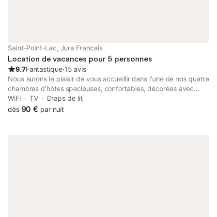
Saint-Point-Lac, Jura Francais
Location de vacances pour 5 personnes
9.7
Fantastique
⋅
15 avis
Nous aurons le plaisir de vous accueillir dans l'une de nos quatre
chambres d'hôtes spacieuses, confortables, décorées avec
style et raffinement afin de vous faire passer un séjour
WiFi
TV
Draps de lit
inoubliable ! Notre ancienne ferme comtoise, entièrement
90 €
dès
par nuit
rénovée, se situe au cœur du petit village de SAINT-POINT LAC
sur la rive gauche du lac du même nom (3ème lac naturel de
France), les plaisirs nautiques, de superbes randonnées
pédestres ou à vélo, la découverte de la faune, de la flore, du
ski de piste ou de fond à la découverte de paysages
magnifiques ! La convivialité et la bonne humeur règne dans
cette maison qui n'attend plus que vous !