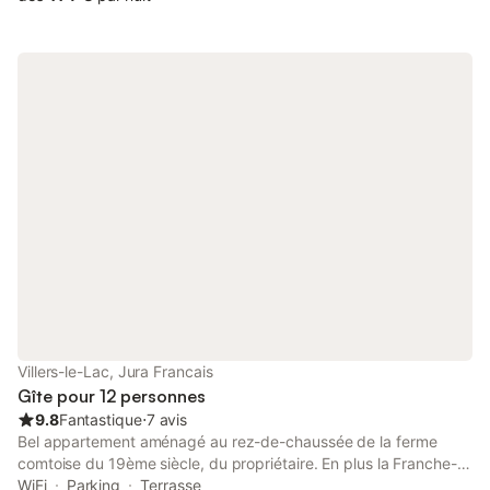
500 €.
Villers-le-Lac, Jura Francais
Gîte pour 12 personnes
9.8
Fantastique
⋅
7 avis
Bel appartement aménagé au rez-de-chaussée de la ferme
comtoise du 19ème siècle, du propriétaire. En plus la Franche-
Comté est toujours verte ! REDUCTIONS par rapport au nombre
WiFi
Parking
Terrasse