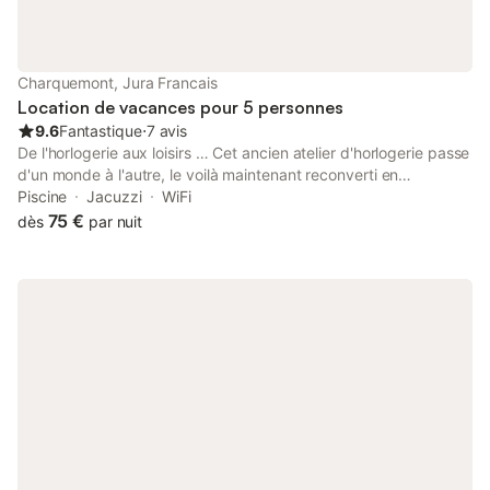
Charquemont, Jura Francais
Location de vacances pour 5 personnes
9.6
Fantastique
⋅
7 avis
De l'horlogerie aux loisirs … Cet ancien atelier d'horlogerie passe
d'un monde à l'autre, le voilà maintenant reconverti en
chambres d'hôtes. Romantique, calme, lumière et nature
Piscine
Jacuzzi
WiFi
caractérisent les trois chambres nommées "Galet", "Gouttes
75 €
dès
par nuit
d'eau" et "Nature". La chambre "Gouttes d'eau" habillée de bleu
et de blanc, accueille de deux à cinq personnes dans une
ambiance apaisante et aquatique. Chambre calme et lumineuse.