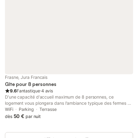
et taies d'oreillers 20€
Frasne, Jura Francais
Gîte pour 8 personnes
9.6
Fantastique
⋅
4 avis
D'une capacité d'accueil maximum de 8 personnes, ce
logement vous plongera dans l'ambiance typique des fermes du
Haut-Doubs. Les 180 m² de cet appartement composent un
WiFi
Parking
Terrasse
cadre lumineux et agréable fait de matériaux naturels La pièce
50 €
dès
par nuit
à vivre spacieuse avec sa cuisine équipée vous immerge dans
l'atmosphère de cette maison de caractère du 18° siècle 2
chambres sont équipées d'un lit double. Une 3ème chambre