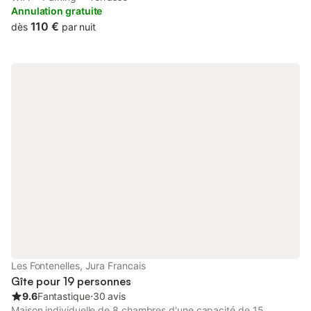
de personnes. Tarifs pouvant évolués suivant le nombre de
Annulation gratuite
personnes et de nuitées
110 €
dès
par nuit
Les Fontenelles, Jura Francais
Gîte pour 19 personnes
9.6
Fantastique
⋅
30 avis
Maison individuelle de 8 chambres d'une capacité de 15