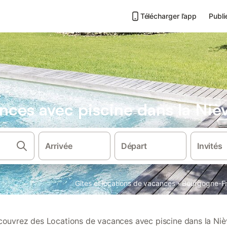
Télécharger l’app
Publi
nces avec piscine dans la Niè
Arrivée
Départ
Invités
·
Gîtes et locations de vacances
Bourgogne-F
ouvrez des Locations de vacances avec piscine dans la Niè