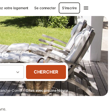
ez votre logement
Se connecter
S'inscrire
vre
CHERCHER
·
ranche-Comté
Gîtes avec piscine Nièvre
vre.