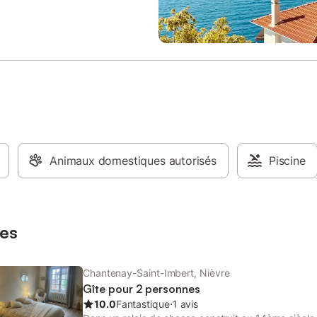
au avec + WC Les couettes et les
 sont fournis ainsi que des alèses
as. Le linge de lit, le linge de
et les torchons/serviettes ne sont
is. Nous laissons à disposition
plément un équipement bébé (lit
 + chaise haute). Quelques jeux
é pour enfants et adultes sont à
on. A l’extérieur vous disposerez
ecue, d’une table avec parasol.
 a un accès direct vers le lac et
ominante sur celui-ci. Le jardin
Animaux domestiques autorisés
Piscine
est partiellement clos. L'accès
est très difficile pour les
 à mobilité réduite (accès en
 par des marches) Les anim
es
Chantenay-Saint-Imbert, Nièvre
Gîte pour 2 personnes
10.0
Fantastique
⋅
1 avis