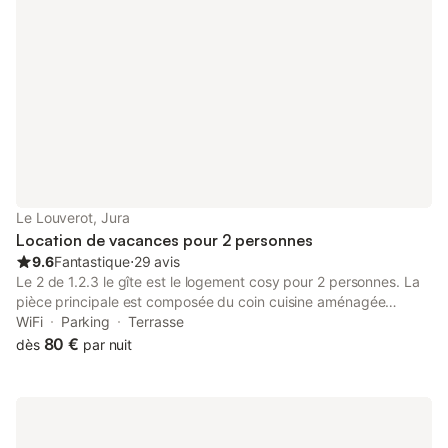
la COVD 19 sur présentation d'un certificat médical.
Le Louverot, Jura
Location de vacances pour 2 personnes
9.6
Fantastique
⋅
29 avis
Le 2 de 1.2.3 le gîte est le logement cosy pour 2 personnes. La
pièce principale est composée du coin cuisine aménagée
(cafetière Senséo, bouilloire, grille-pain, plaques de cuisson et
WiFi
Parking
Terrasse
micro-ondes), une table ronde ainsi qu'un petit coin salon avec
80 €
dès
par nuit
son canapé et sa TV. La chambre très chaleureuse est munie
d'un lit ''Queen size'' (160x200) très confortable . Le lit est fait à
votre arrivée. Il est possible d'ajouter un lit parapluie (sans
supplément) La salle de douche comprend les wc, un lavabo,
une douche à l'italienne, un sèche serviette électrique et un