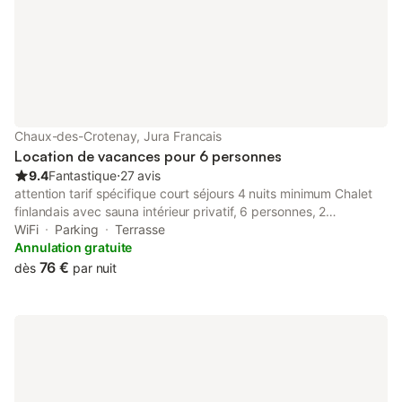
draps à 10 € Pack de linge pour 1 personne à 8 €.
Chaux-des-Crotenay, Jura Francais
Location de vacances pour 6 personnes
9.4
Fantastique
⋅
27 avis
attention tarif spécifique court séjours 4 nuits minimum Chalet
finlandais avec sauna intérieur privatif, 6 personnes, 2
chambres, mezzanine, télévision, WiFi gratuit, bois de
WiFi
Parking
Terrasse
chauffage fourni. En pleine campagne, 800m d'altitude, 1 km du
Annulation gratuite
village Piscine communale chauffée en été à 200m, terrain de
76 €
dès
par nuit
tennis acces libre À proximité : Cascades du Hérisson, gorges,
lacs dans un rayon de 10 km locations de draps 12 € / lit bois de
chauffage fourni gratuitement électricité, entre novembre et
avril, au delà de 8 kWh / jour