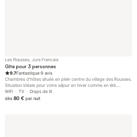
Les Rousses, Jura Francais
Gîte pour 3 personnes
9.7
Fantastique
⋅
9 avis
Chambres d'hôtes située en plein centre du village des Rousses.
Situation idéale pour votre séjour en hiver comme en été.
Animation du village à deux pas des pistes de ski de fond et
WiFi
TV
Draps de lit
alpin (par navette), des sentiers randonnées et du lac. Personne
80 €
dès
par nuit
seul, me contacter pour le tarif. Si la suite L'univers de
Marguerite avec 2 chambres séparées est occupée par 2
personnes utilisant chacune un chambre, une majoration de 10
€ sera appliquée. Remboursement de l'acompte 30% en cas
d'annulation pour cause sanitaire exclusivement sur décision
préfectorale de restriction ou de confinement ou de positivité à