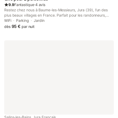
9.9
Fantastique
⋅
4 avis
Restez chez nous à Baume-les-Messieurs, Jura (39), l’un des
plus beaux villages en France. Parfait pour les randonneurs,
idéal pour des vacances en couple, famille, étapes courtes ou
WiFi
Parking
Jardin
longues, weekends ou petit sejours en semaine, à partir de 100
95 €
dès
par nuit
€ par nuit pour 2 personnes avec le petit déjeuner. 2 chambres
doubles disponibles. Accès indépendant. Parking privé. Jardin à
disposition. We speak English and French
Salins-les-Bains, Jura Francais