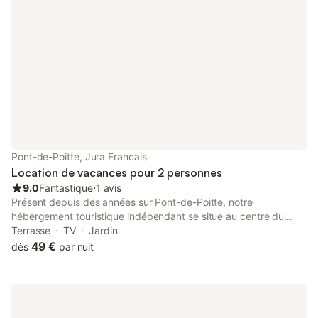
Pont-de-Poitte, Jura Francais
Location de vacances pour 2 personnes
9.0
Fantastique
⋅
1 avis
Présent depuis des années sur Pont-de-Poitte, notre
hébergement touristique indépendant se situe au centre du
village à deux pas de la rivière d'Ain et du grand Lac de
Terrasse
TV
Jardin
Vouglans. À 5 minutes à pied des commerces traditionnels, très
49 €
dès
par nuit
confortable, idéal pour 2 personnes (possibilité de venir avec un
enfant de moins de 10 ans) vous aurez la possibilité de
découvrir à moins de 20 minutes en voiture, des lacs, des
rivières, des cascades, des forêts, de multiples parcours de
randonnées, des spécialités gastronomiques locales ainsi que