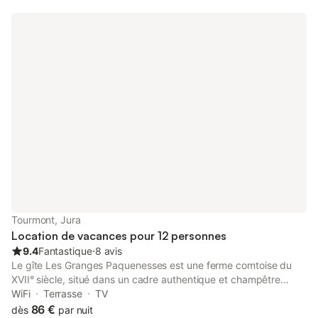
(environ 300 m²). Vous savourerez votre petit déjeuner sur la
terrasse tout en observant la campagne environnante. La
piscine vous attend pour vous rafraîchir (piscine partagée avec
les propriétaires uniquement). Chauffage en plus (compteur)
Location draps : 12 € la paire Location linge de toilette : 4 €
Tourmont, Jura
Location de vacances pour 12 personnes
9.4
Fantastique
⋅
8 avis
Le gîte Les Granges Paquenesses est une ferme comtoise du
XVII° siècle, situé dans un cadre authentique et champêtre
(forêts et prairies). Le site est isolé du village pour une
WiFi
Terrasse
TV
tranquillité assurée. La ferme se situe à 5 minutes de Poligny, 15
86 €
dès
par nuit