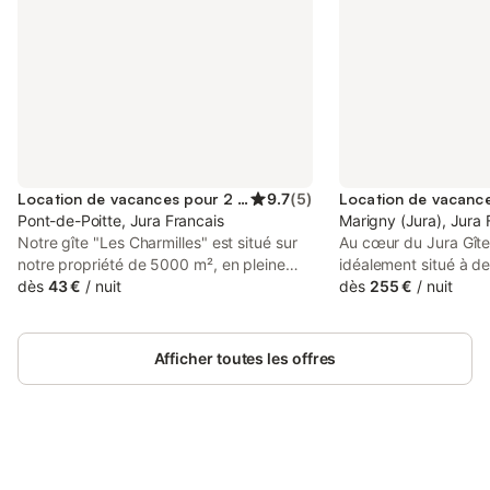
Location de vacances pour 2 personnes
9.7
(
5
)
Pont-de-Poitte, Jura Francais
Marigny (Jura), Jura 
Notre gîte "Les Charmilles" est situé sur
Au cœur du Jura Gîte
notre propriété de 5000 m², en pleine
idéalement situé à d
nature, où se côtoient trois gîtes, hors
dès
43 €
/
nuit
Chalain, des cascade
dès
255 €
/
nuit
lotissement, à proximité des commerces
proche de Beaume-le
à pied, de la rivière d'Ain, du port de la
Château-Chalon, avec
Saisse (porte d'entrée du lac de
sur une nature luxur
Afficher toutes les offres
Vouglans). Aucune réservation en ligne,
aussi à 15 minutes de
contact par mail de préférence. Minimum
fond. Très sensible a
3 nuits et à la semaine de juin à
mélanges des matéri
septembre. Construction neuve de 36
restauré cette vielle
m², idéale pour 2 personnes, composée
élément de décoratio
de 1 chambre, une pièce à vivre avec
Connectez-vous et économisez
réalisé par nous même