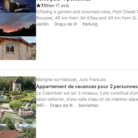
7.1
Bien
⋅
11 avis
Offering a garden and mountain view, Petit Chalet N
Rousses, 48 km from Jet d'Eau and 49 km from St. 
private parking, the property is 45 km from PalEx
Jardin
Draps de lit
Parking
Nations Geneva.
Marigna-sur-Valouse, Jura Francais
Appartement de vacances pour 2 personnes
Le Colombier est sur 3 niveaux, il est constitué d’
salon-détente, d’une salle d’eau et de toilettes sép
terrasse privative et au parc de 12h, avec tennis, 
WiFi
Draps de lit
Serviettes
Idéal pour 1 ou 2 personnes en quête de calme et 