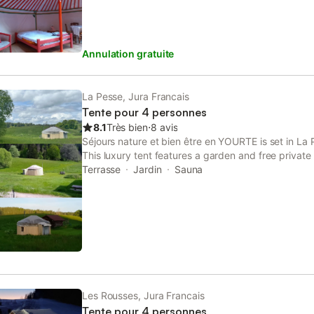
Annulation gratuite
La Pesse, Jura Francais
Tente pour 4 personnes
8.1
Très bien
⋅
8 avis
Séjours nature et bien être en YOURTE is set in La 
This luxury tent features a garden and free private
also available at the luxury tent.
Terrasse
Jardin
Sauna
Les Rousses, Jura Francais
Tente pour 4 personnes