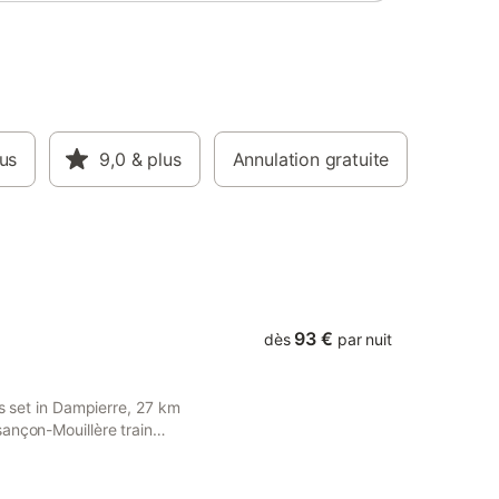
. Les
s. Le
la piste
 19 km,
s
lus
9,0
& plus
Annulation gratuite
93 €
dès
par nuit
is set in Dampierre, 27 km
ançon-Mouillère train
omté TGV train station.