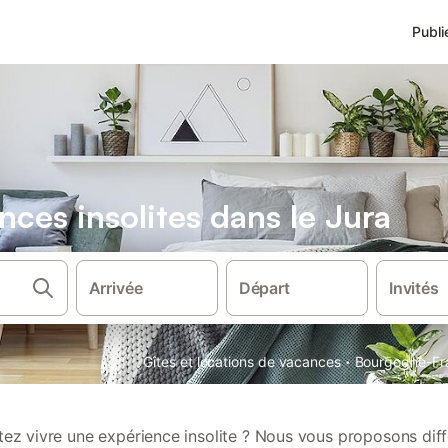
Publi
ces insolites dans le Jura
Arrivée
Départ
Invités
·
Gîtes et locations de vacances
Bourgogne-Fr
ez vivre une expérience insolite ? Nous vous proposons dif