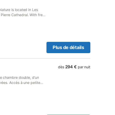
ature is located in Les
Pierre Cathedral. With free
po and 45 km from United
Plus de détails
294 €
dès
par nuit
une chambre double, d’un
arées. Accès à une petite
piscine, étang de pêche.
de beauté.