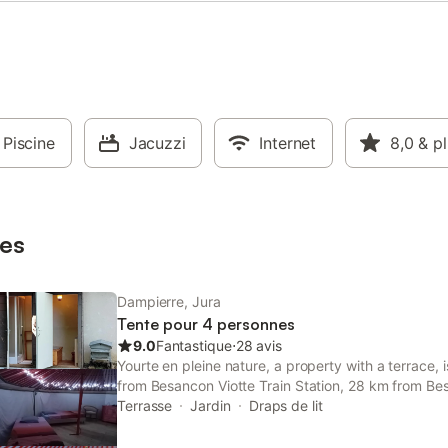
avec équipement de tennis fourni
animaux de compagnie sont admi
centre-ville se trouve à 3,5 km et 
de ski la plus proche est située à
offrant de nombreuses possibilité
d'activités.
Piscine
Jacuzzi
Internet
8,0
& p
es
Dampierre, Jura
Tente pour 4 personnes
9.0
Fantastique
⋅
28 avis
Yourte en pleine nature, a property with a terrace, 
from Besancon Viotte Train Station, 28 km from Bes
station, as well as 39 km from Besançon Franche-C
Terrasse
Jardin
Draps de lit