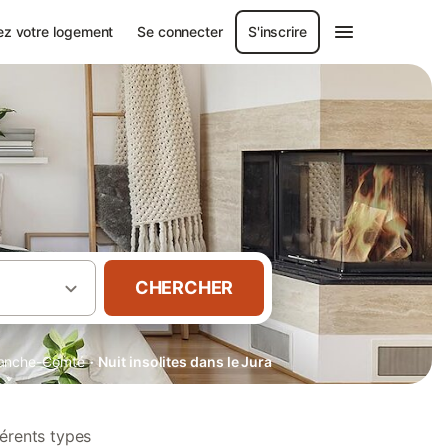
ez votre logement
Se connecter
S'inscrire
CHERCHER
·
anche-Comté
Nuit insolites dans le Jura
férents types