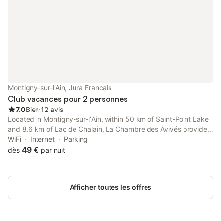
Montigny-sur-l'Ain, Jura Francais
Club vacances pour 2 personnes
7.0
Bien
⋅
12 avis
Located in Montigny-sur-lʼAin, within 50 km of Saint-Point Lake
and 8.6 km of Lac de Chalain, La Chambre des Avivés provides
accommodation with a tennis court and free WiFi throughout the
WiFi
Internet
Parking
property as well as free private parking for guests who drive.
49 €
dès
par nuit
Afficher toutes les offres