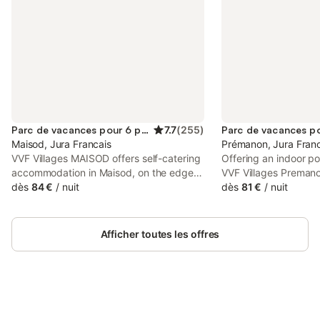
Parc de vacances pour 6 personnes
7.7
(
255
)
Maisod, Jura Francais
Prémanon, Jura Franc
VVF Villages MAISOD offers self-catering
Offering an indoor po
accommodation in Maisod, on the edge
VVF Villages Premano
of the Vouglans Lake, the local cliffs and
dès
84 €
/
nuit
from Rousses Ski Stat
dès
81 €
/
nuit
the small harbor of the area.
The Jura Mountains R
Park. It provides fre
free parking on site.
Afficher toutes les offres
Connectez-vous et économisez