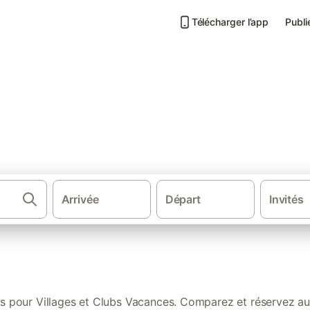
Télécharger l’app
Publi
 Vacances en France
Arrivée
Départ
Invités
Gîtes et locations de vacanc
ts pour Villages et Clubs Vacances. Comparez et réservez au 