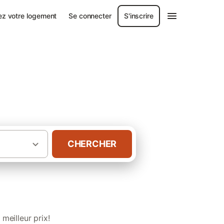
ez votre logement
Se connecter
S'inscrire
CHERCHER
·
es
Villages et Clubs Vacances en France
meilleur prix!