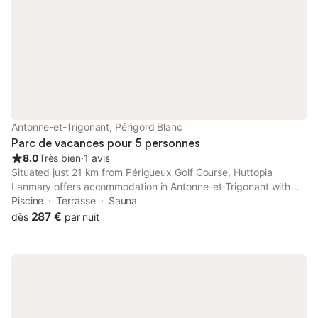
Antonne-et-Trigonant, Périgord Blanc
Parc de vacances pour 5 personnes
8.0
Très bien
⋅
1 avis
Situated just 21 km from Périgueux Golf Course, Huttopia
Lanmary offers accommodation in Antonne-et-Trigonant with
access to a bar, a shared lounge, as well as a tour desk.
Piscine
Terrasse
Sauna
Featuring free private parking, the 3-star holiday park is 44 km
287 €
dès
par nuit
from...