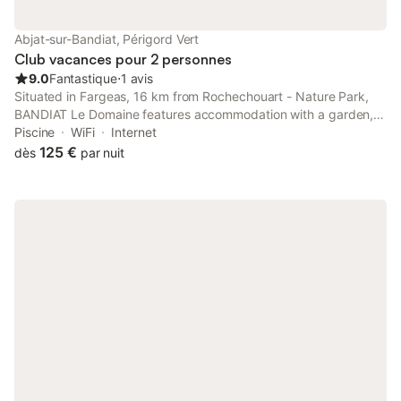
Abjat-sur-Bandiat, Périgord Vert
Club vacances pour 2 personnes
9.0
Fantastique
⋅
1 avis
Situated in Fargeas, 16 km from Rochechouart - Nature Park,
BANDIAT Le Domaine features accommodation with a garden,
free private parking, a terrace and a restaurant. Featuring a bar,
Piscine
WiFi
Internet
the property is located within 22 km of Montbrun Castle.
125 €
dès
par nuit