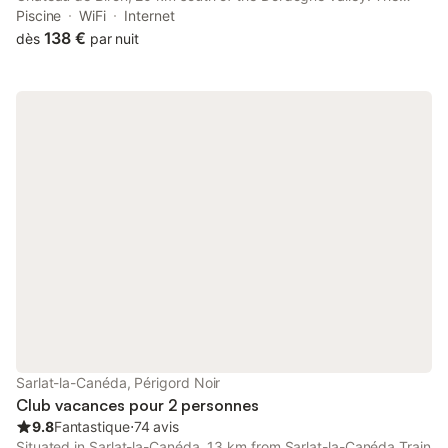
estate has an outdoor swimming pool and spacious rentals with
Piscine
WiFi
Internet
a terrace.
138 €
dès
par nuit
Sarlat-la-Canéda, Périgord Noir
Club vacances pour 2 personnes
9.8
Fantastique
⋅
74 avis
Situated in Sarlat-la-Canéda, 13 km from Sarlat-la-Canéda Train