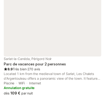
Sarlat-la-Canéda, Périgord Noir
Parc de vacances pour 2 personnes
8.9
Très bien
⋅
270 avis
Located 1 km from the medieval town of Sarlat, Les Chalets
d'Argentouleau offers a panoramic view of the town. It features
an outdoor swimming pool with a paddling pool and snack bar
Piscine
WiFi
Internet
selling ice creams.
Annulation gratuite
109 €
dès
par nuit