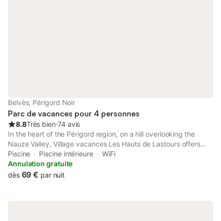
Belvès, Périgord Noir
Parc de vacances pour 4 personnes
8.8
Très bien
⋅
74 avis
In the heart of the Périgord region, on a hill overlooking the
Nauze Valley, Village vacances Les Hauts de Lastours offers
self-catering accommodation, an outdoor swimming pool, and
Piscine
Piscine intérieure
WiFi
free Wi-Fi in public areas.
Annulation gratuite
69 €
dès
par nuit