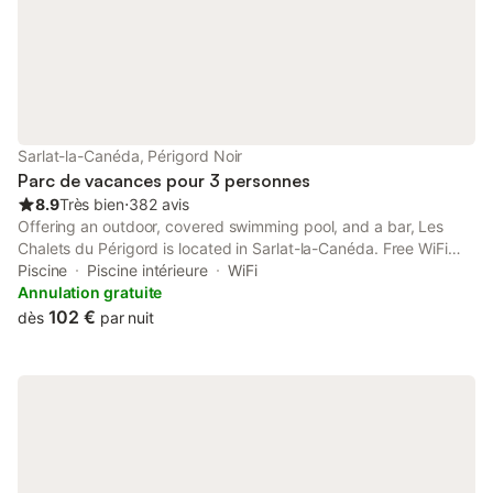
Sarlat-la-Canéda, Périgord Noir
Parc de vacances pour 3 personnes
8.9
Très bien
⋅
382 avis
Offering an outdoor, covered swimming pool, and a bar, Les
Chalets du Périgord is located in Sarlat-la-Canéda. Free WiFi
access is available.
Piscine
Piscine intérieure
WiFi
Annulation gratuite
102 €
dès
par nuit