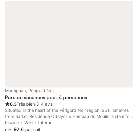
Montignac, Périgord Noir
Parc de vacances pour 4 personnes
8.3
Très bien
⋅
314 avis
Situated in the heart of the Périgord Noir region, 25 kilometres
from Sarlat, Résidence Odalys Le Hameau du Moulin is ideal for
family holidays and offers charming maisonettes and
Piscine
WiFi
Internet
apartments equipped with modern facilities.
92 €
dès
par nuit