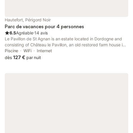
Hautefort, Périgord Noir
Parc de vacances pour 4 personnes
6.5
Agréable
⋅
14 avis
Le Pavillon de St Agnan is an estate located in Dordogne and
consisting of Château le Pavillon, an old restored farm house in
which 5 cottages are situated in an 11-acre park with 2 heated
Piscine
WiFi
Internet
pools, a hot tub and playground areas.
127 €
dès
par nuit