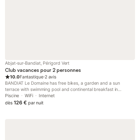
Abjat-sur-Bandiat, Périgord Vert
Club vacances pour 2 personnes
10.0
Fantastique
⋅
2 avis
BANDIAT Le Domaine has free bikes, a garden and a sun
terrace with swimming pool and continental breakfast in
Fargeas. Offering a bar, the property is located within 16 km of
Piscine
WiFi
Internet
Rochechouart - Nature Park.
126 €
dès
par nuit