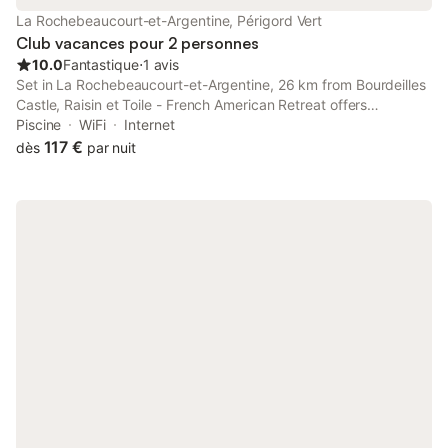
La Rochebeaucourt-et-Argentine, Périgord Vert
Club vacances pour 2 personnes
10.0
Fantastique
⋅
1 avis
Set in La Rochebeaucourt-et-Argentine, 26 km from Bourdeilles
Castle, Raisin et Toile - French American Retreat offers
accommodation with a seasonal outdoor swimming pool, free
Piscine
WiFi
Internet
private parking, a garden and a shared lounge.
117 €
dès
par nuit