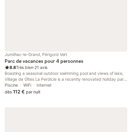
Jumilhac-le-Grand, Périgord Vert
Parc de vacances pour 4 personnes
8.8
Très bien
⋅
21 avis
Boasting a seasonal outdoor swimming pool and views of lake,
Village de Gîtes La Perdicie is a recently renovated holiday park
situated in Jumilhac-le-Grand, 1.6 km from Jumilhac Castle.
Piscine
WiFi
Internet
112 €
dès
par nuit