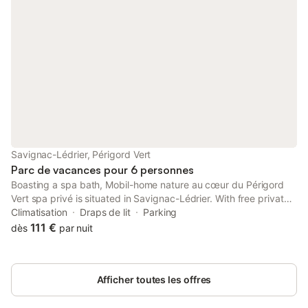
Savignac-Lédrier, Périgord Vert
Parc de vacances pour 6 personnes
Boasting a spa bath, Mobil-home nature au cœur du Périgord
Vert spa privé is situated in Savignac-Lédrier. With free private
parking, the property is 47 km from Lascaux and 20 km from
Climatisation
Draps de lit
Parking
Hautefort Castle.
111 €
dès
par nuit
Afficher toutes les offres