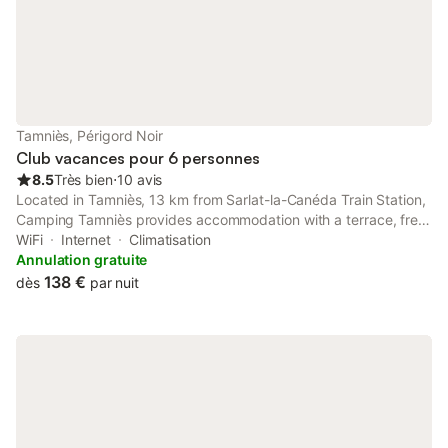
avr. 2020.
Tamniès, Périgord Noir
Club vacances pour 6 personnes
8.5
Très bien
⋅
10 avis
Located in Tamniès, 13 km from Sarlat-la-Canéda Train Station,
Camping Tamniès provides accommodation with a terrace, free
private parking and a restaurant.
WiFi
Internet
Climatisation
Annulation gratuite
138 €
dès
par nuit