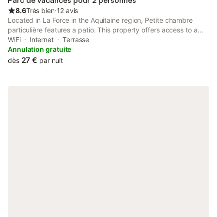
Parc de vacances pour 2 personnes
8.6
Très bien
⋅
12 avis
Located in La Force in the Aquitaine region, Petite chambre
particulière features a patio. This property offers access to a
terrace, table tennis, free private parking and free WiFi.
WiFi
Internet
Terrasse
Annulation gratuite
27 €
dès
par nuit