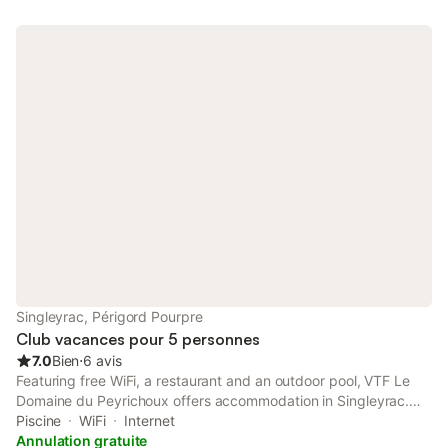
Singleyrac, Périgord Pourpre
Club vacances pour 5 personnes
7.0
Bien
⋅
6 avis
Featuring free WiFi, a restaurant and an outdoor pool, VTF Le
Domaine du Peyrichoux offers accommodation in Singleyrac.
The resort has a children's playground and terrace, and guests
Piscine
WiFi
Internet
can enjoy a drink at the bar.
Annulation gratuite