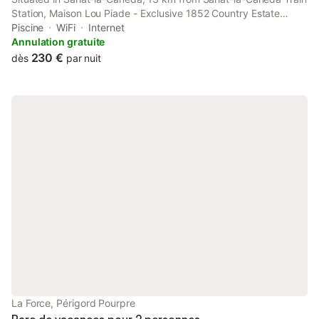
Station, Maison Lou Piade - Exclusive 1852 Country Estate
Sarlat features accommodation with a seasonal outdoor
Piscine
WiFi
Internet
swimming pool, free private parking, a garden and a terrace.
Annulation gratuite
230 €
dès
par nuit
La Force, Périgord Pourpre