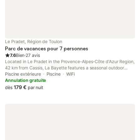
Le Pradet, Région de Toulon
Parc de vacances pour 7 personnes
7.6
Bien
⋅
27 avis
Located in Le Pradet in the Provence-Alpes-Côte d'Azur Region,
42 km from Cassis, La Bayette features a seasonal outdoor
pool, children's playground and terrace. Toulon is 9 km from the
Piscine extérieure
Piscine
WiFi
property. Free WiFi is provided at reception.
Annulation gratuite
179 €
dès
par nuit