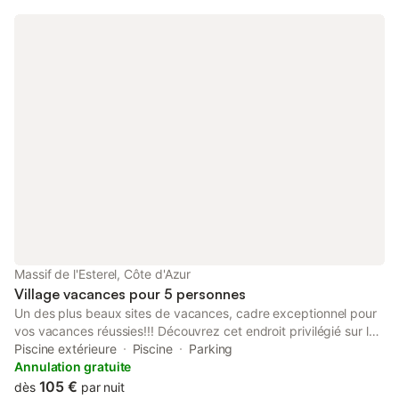
Massif de l'Esterel, Côte d'Azur
Village vacances pour 5 personnes
Un des plus beaux sites de vacances, cadre exceptionnel pour
vos vacances réussies!!! Découvrez cet endroit privilégié sur la
Cote d'Azur et détendez-vous sur les plages de cette baie
Piscine extérieure
Piscine
Parking
paisible après des randonnées sur les collines de l'Esterel qui
Annulation gratuite
offrent des points de vue exceptionnels. D'autres activités sont
105 €
dès
par nuit