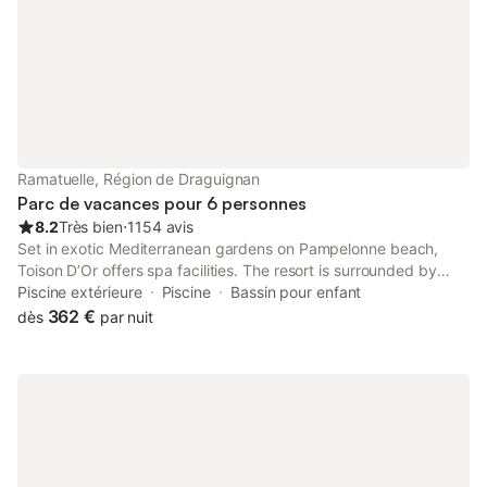
Ramatuelle, Région de Draguignan
Parc de vacances pour 6 personnes
8.2
Très bien
⋅
1154 avis
Set in exotic Mediterranean gardens on Pampelonne beach,
Toison D’Or offers spa facilities. The resort is surrounded by
vineyards and is only 5 km from St Tropez.
Piscine extérieure
Piscine
Bassin pour enfant
362 €
dès
par nuit