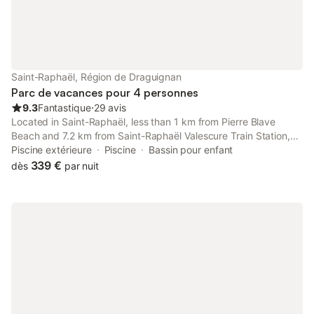
Saint-Raphaël, Région de Draguignan
Parc de vacances pour 4 personnes
9.3
Fantastique
⋅
29 avis
Located in Saint-Raphaël, less than 1 km from Pierre Blave
Beach and 7.2 km from Saint-Raphaël Valescure Train Station,
Mobile Evasion OKPL Chalet vue mer offers a bar and air
Piscine extérieure
Piscine
Bassin pour enfant
conditioning. This property offers a heated pool and free private
339 €
dès
par nuit
parking.