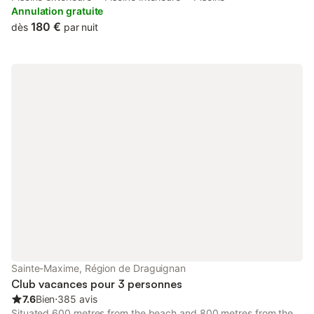
facilities.
Annulation gratuite
180 €
dès
par nuit
Sainte-Maxime, Région de Draguignan
Club vacances pour 3 personnes
7.6
Bien
⋅
385 avis
Situated 600 metres from the beach and 800 metres from the