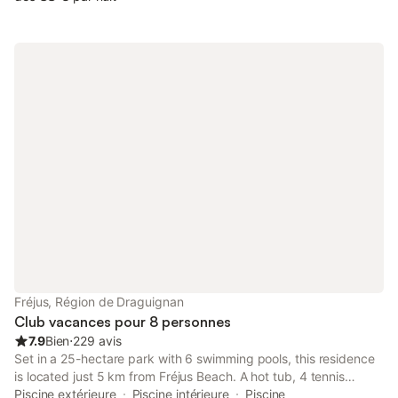
Fréjus, Région de Draguignan
Club vacances pour 8 personnes
7.9
Bien
⋅
229 avis
Set in a 25-hectare park with 6 swimming pools, this residence
is located just 5 km from Fréjus Beach. A hot tub, 4 tennis
courts and a skateboard park feature among the on-site
Piscine extérieure
Piscine intérieure
Piscine