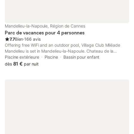
marché de Saint-Tropez les mardis et samedis matins, marché
de la Croix-Valmer le dimanche matin. Régalez-vous, vous êtes
en vacances!
Mandelieu-la-Napoule, Région de Cannes
Parc de vacances pour 4 personnes
7.7
Bien
⋅
166 avis
Offering free WiFi and an outdoor pool, Village Club Miléade
Mandelieu is set in Mandelieu-la-Napoule. Chateau de la
Napoule / Musee Henry-Clews is 700 metres from the property.
Piscine extérieure
Piscine
Bassin pour enfant
A sun terrace is at guests' disposal.
81 €
dès
par nuit