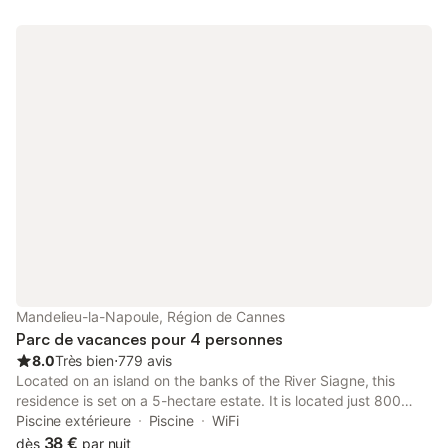
chaussée mais également au premier étage. Une grande
terrasse est placée derrière la maison qui mène au parc . Une
télé est à votre disporition avec des chaînes locales ainsi qu´un
accès wifi ilimité. En l´été le salon, la salle à manger et la
terrasse se situent agréablement à l´ombre à partir de midi.
Divers parkings sont disponibles autour de la villa. Animaux sur
demande.
Mandelieu-la-Napoule, Région de Cannes
Parc de vacances pour 4 personnes
8.0
Très bien
⋅
779 avis
Located on an island on the banks of the River Siagne, this
residence is set on a 5-hectare estate. It is located just 800
metres from the sea and it also has an outdoor pool.
Piscine extérieure
Piscine
WiFi
38 €
dès
par nuit