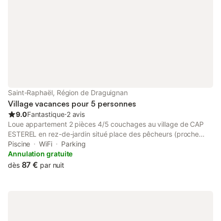
Saint-Raphaël, Région de Draguignan
Village vacances pour 5 personnes
9.0
Fantastique
⋅
2 avis
Loue appartement 2 pièces 4/5 couchages au village de CAP
ESTEREL en rez-de-jardin situé place des pêcheurs (proche
hôtel / piscine /arrêt petit train / club enfants) bâtiment P1 -
Piscine
WiFi
Parking
Exposé plein sud Appartement composé de : - Coin cuisine
Annulation gratuite
(lave vaisselle, lave linge, four, micro-onde, frigo, grille pain,
87 €
dès
par nuit
cafetière) - une chambre avec lit en 160 - séjour avec 3
couchages - terrasse avec store banne en rez de jardin non
clôturée - grill plancha électrique - Salle de bain avec lavabo,
douche et WC - TV - ventilateur, ventilateur Brumisateur - Place
de parking en souterrain - lit bébé / couette et oreiller pour lit