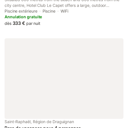
city centre, Hotel Club Le Capet offers a large, outdoor
swimming pool, a library and you can play table tennis on site.
Piscine extérieure
Piscine
WiFi
There is a French restaurant and a bar as well.
Annulation gratuite
333 €
dès
par nuit
Saint-Raphaël, Région de Draguignan