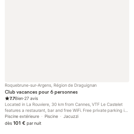
Roquebrune-sur-Argens, Région de Draguignan
Club vacances pour 6 personnes
7.7
Bien
⋅
27 avis
Located in La Rouviere, 30 km from Cannes, VTF Le Castelet
features a restaurant, bar and free WiFi. Free private parking is
available on site. You will find a coffee machine in the room.
Piscine extérieure
Piscine
Jacuzzi
Every room includes a private bathroom.
101 €
dès
par nuit