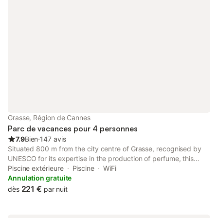
Grasse, Région de Cannes
Parc de vacances pour 4 personnes
7.9
Bien
⋅
147 avis
Situated 800 m from the city centre of Grasse, recognised by
UNESCO for its expertise in the production of perfume, this
property Les Cèdres features an outdoor swimming pool and a
Piscine extérieure
Piscine
WiFi
bar. It offers free on-site parking and free WiFi in the rooms.
Annulation gratuite
221 €
dès
par nuit