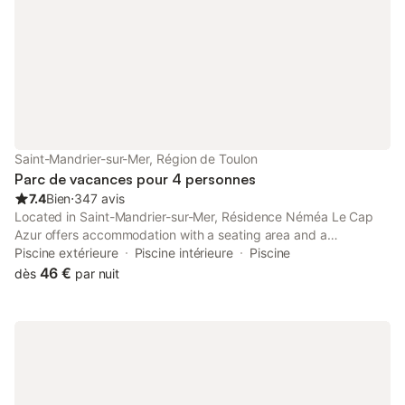
Saint-Mandrier-sur-Mer, Région de Toulon
Parc de vacances pour 4 personnes
7.4
Bien
⋅
347 avis
Located in Saint-Mandrier-sur-Mer, Résidence Néméa Le Cap
Azur offers accommodation with a seating area and a
kitchenette. It is facing the beach. Free WiFi is available in the
Piscine extérieure
Piscine intérieure
Piscine
public areas and paid in the apartment.
46 €
dès
par nuit