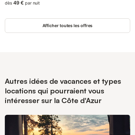
holiday park can enjoy a buffet breakfast.
49 €
dès
par nuit
Afficher toutes les offres
Autres idées de vacances et types
locations qui pourraient vous
intéresser sur la Côte d'Azur