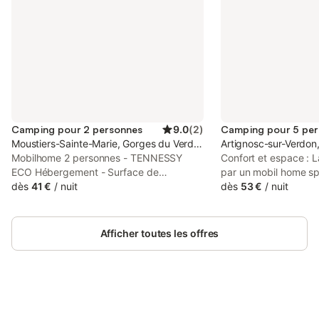
Camping pour 2 personnes
9.0
(
2
)
Camping pour 5 pe
Moustiers-Sainte-Marie, Gorges du Verdon
Artignosc-sur-Verdon
Mobilhome 2 personnes - TENNESSY
Confort et espace : 
ECO Hébergement - Surface de
par un mobil home s
l'hébergement: 17m² - Nombre de
dès
41 €
/
nuit
conçu pour accueillir
dès
53 €
/
nuit
chambres: 1 - Nombre de couchages: 1 -
confortablement. Il 
Nombre de salles de bain: 1 - Nombre de
chambres à coucher, 
toilettes: 1 - Salle à manger - Terrasse
lit douillet de 160 cm 
Afficher toutes les offres
couverte - Terrasse ou balcon - 1
avec trois lits simples
chambre: 1 lit double 190x140cm -
garni de couvertures, 
Ancienneté de l'hébergement: Plus de 10
pour vous assurer un
ans - Ancienneté 2005-2006 Télévision
réparatrice après une
dans le salon (chaînes TNT françaises)
d'exploration. ` Com
Terrasse couverte de 10 m²
Connectez-vous et économisez
: La cuisine équipée