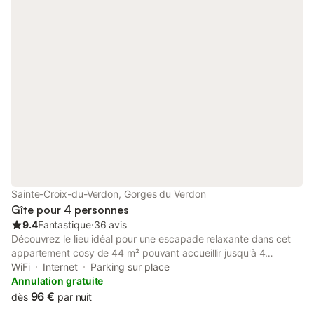
INCLUSES)) avec petite table pour les repas. Chauffage
électrique, air-conditionné. Terrasse. Meubles de terrasse. A
disposition: Internet (Connexion WIFI, gratuit). Veuillez noter:
maison non-fumeur. Maximum 1 animal/ chien autorisé. Entrée
privée. Annonce d'un particulier (art 155, IV du CGI).
Sainte-Croix-du-Verdon, Gorges du Verdon
Gîte pour 4 personnes
9.4
Fantastique
⋅
36 avis
Découvrez le lieu idéal pour une escapade relaxante dans cet
appartement cosy de 44 m² pouvant accueillir jusqu'à 4
personnes. - Vue imprenable sur le lac - Équipements modernes
WiFi
Internet
Parking sur place
comprenant lave-vaisselle et lave-linge - Terrasse avec mobilier
Annulation gratuite
d'extérieur pour se détendre au grand air Extérieur : Profitez de
96 €
dès
par nuit
la vue panoramique depuis la terrasse, où vous pourrez vous