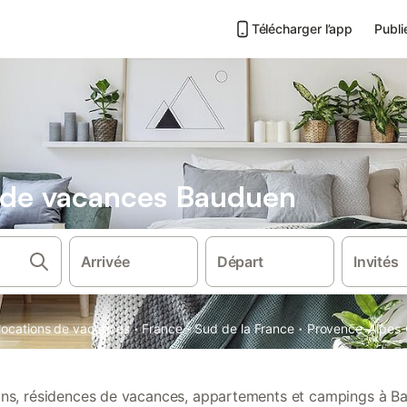
Télécharger l’app
Publi
s de vacances Bauduen
Arrivée
Départ
Invités
·
·
·
 locations de vacances
France
Sud de la France
Provence-Alpes-
ions, résidences de vacances, appartements et campings à B