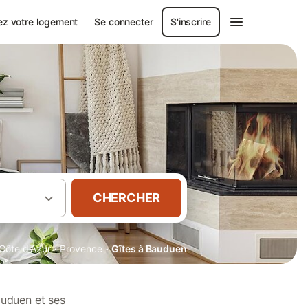
ez votre logement
Se connecter
S'inscrire
CHERCHER
·
·
Côte d'Azur
Provence
Gîtes à Bauduen
auduen et ses