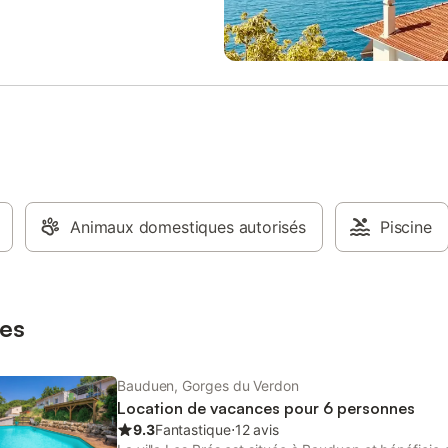
190cm), banquette convertible en 
places au salon (130cm x 190cm
constitué avec les coussins), sall
WC séparés, couettes + oreillers,
réfrigérateur, cuisine équipée, mi
ondes, cafetière à capsules (Dolc
coin repas, vaisselle, terrasse, sa
jardin. Emplacement pour 2 voitu
Équipements - Climatisation réver
Inclus dans le prix - Type de cuis
cuisine - Micro-ondes - Réfrigérat
Animaux domestiques autorisés
Congélateur - Vaisselle et ustensi
Piscine
cuisine - Cafetière à capsules ou
- Type de salle de bain: Avec do
Type de toilettes: Toilettes - Linge
En option payante, 12,00 € par li
es
par séjour, 18,00 € par lit double
Bauduen, Gorges du Verdon
Location de vacances pour 6 personnes
9.3
Fantastique
⋅
12 avis