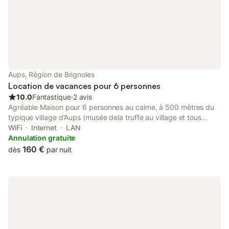
supermarchés,
peut vous t
Aups, Région de Brignoles
Location de vacances pour 6 personnes
10.0
Fantastique
⋅
2 avis
Agréable Maison pour 6 personnes au calme, à 500 mètres du
typique village d'Aups (musée dela truffe au village et tous
commerces). Maison récente, sur un terrain d'environ 3500 M 2
WiFi
Internet
LAN
planté d’oliviers. Grande terrasse. Au calme mais proche du
Annulation gratuite
village, vue dégagée. Villa tout confort : Wi-Fi, 3 chambres, 2
160 €
dès
par nuit
salles de douche WC au rez de chaussé et à l’étage. Cuisine
américaine aménagée , four, plaques électriques, lave-vaisselle,
grand frigidaire avec congélateur, plaques vitrocéramique,
micro-onde, grand séjour avec [hidden] Belle terrasse
ombragée avec canisses. Chaises longues pour terrasse.
Possibilité de ranger des vélos dans le garage. Machine à laver
le linge dans le garage. A proximité de tous les lieux touristiques