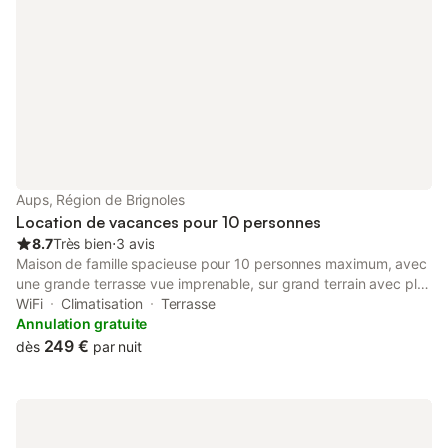
Aups, Région de Brignoles
Location de vacances pour 10 personnes
8.7
Très bien
⋅
3 avis
Maison de famille spacieuse pour 10 personnes maximum, avec
une grande terrasse vue imprenable, sur grand terrain avec plus
d'une cinquantaine d'oliviers, à proximité (1km) du charmant
WiFi
Climatisation
Terrasse
village provençal d'Aups. Idéalement situé afin de découvrir
Annulation gratuite
toues les merveilles de la région. Espace rez -de -chaussée
249 €
dès
par nuit
avec 3 chambres, salle de bain, salon, salle à manger, cuisine,
et 2 autres chambres et salle de bain à l'étage accessible par un
escalier extérieur Vous ne pourrez qu'être séduit !