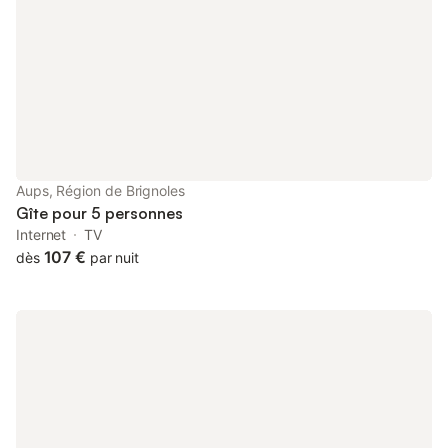
beaux villages de France...Le gîte le mûrier d'une surface de
60m2 offre une vaste terrasse ombragée par une pergola,
indépendante des autres gîtes. Un salon séjour ouvert sur
cuisine américaine toute équipé avec de nombreux rangements.
Au même niveau une chambre avec un lit double. Une deuxième
chambre comporte deux lits simples 1 personne. . Une salle de
bain avec douche à l italienne . Et un wc séparé se trouve au rez
de chaussée. Une grande piscine (de 10m x 5m) partagée
autour d'une vaste plage avec pool-house et de nombreux
transats et parasols. Un terrain de volley, table de ping pong,
Aups, Région de Brignoles
aire de jeux balançoires toboggan et boules de pétanque vous
Gîte pour 5 personnes
permettront de passer des moments conviviaux. Eloignez-vous
Internet
TV
du tourisme d
107 €
dès
par nuit