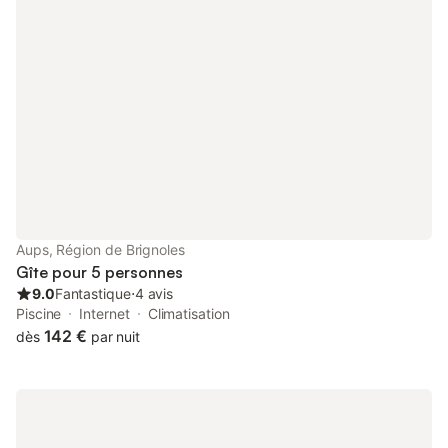
piscine privée avec vue sur les collines menant aux Alpes. 🌿 Vie
en extérieur et vue Grand terrain plat avec pelouse, oliviers,
fleurs et ancien puits Piscine privée (10 x 5 m) avec terrasse
ensoleillée et chaises longues, sécurisée par une alarme
aquatique Vue sur les collines et, au loin, les Alpes Terrasse
couverte avec salon de jardin près de la villa Belle table à
manger extérieure, parfaite pour les longues soirées d'été
Chaise suspendue entre les arbres, coins ombragés sous de
grands arbres Jeux d'extérieur, balançoire, football, badminton,
jouets de piscine 🏡 Intérieur et confort Salon confortable avec
canapé d'angle en cuir et cheminée Coin repas pour 8
personnes . Télévision avec parabole, lecteur DVD, chaîne hi-fi
Cuisine entièrement équipée avec réfrigérateur/congélateur
Aups, Région de Brignoles
supplémentaire dans le garage Moustiquaires et volets à toutes
Gîte pour 5 personnes
les fençons Équipements pour enfants : lit bébé, chaise haute,
9.0
Fantastique
⋅
4 avis
table à langer, baignoire pour bébé, j
Piscine
Internet
Climatisation
142 €
dès
par nuit