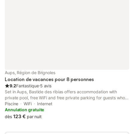
Aups, Région de Brignoles
Location de vacances pour 8 personnes
9.2
Fantastique
⋅
5 avis
Set in Aups, Bastide des ribias offers accommodation with
private pool, free WiFi and free private parking for guests who
drive. The 4-star holiday home has garden views and is 40 km
Piscine
WiFi
Internet
from Saint-Endréol Golf Club.
Annulation gratuite
123 €
dès
par nuit