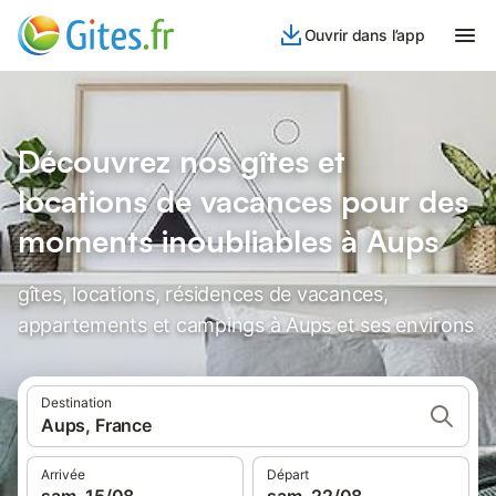
Ouvrir dans l’app
Découvrez nos gîtes et
locations de vacances pour des
moments inoubliables à Aups
gîtes, locations, résidences de vacances,
appartements et campings à Aups et ses environs
Destination
Aups, France
Arrivée
Départ