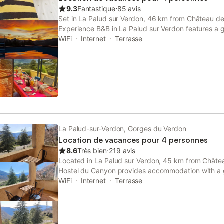
flotting. Lacs de Ste-Croix et de Castillon 20 km : 
9.3
Fantastique
⋅
85 avis
Dans le Parc Naturel Régional du Verdon, en plein
Set in La Palud sur Verdon, 46 km from Château d
duplex superbement rénové dans une maison de vil
Experience B&B in La Palud sur Verdon features a 
entrée commune donnant sur une petite placette, te
garden. This bed and breakfast provides free priva
WiFi
Internet
Terrasse
Les draps Le linge de toilette, le forfait ménage, l
check-in and check-out.
(au delà de 8kWh par jour), la t
La Palud-sur-Verdon, Gorges du Verdon
Location de vacances pour 4 personnes
8.6
Très bien
⋅
219 avis
Located in La Palud sur Verdon, 45 km from Châte
Hostel du Canyon provides accommodation with a g
parking, a terrace and a restaurant. Guests can hav
WiFi
Internet
Terrasse