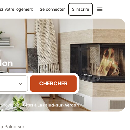
ez votre logement
Se connecter
S'inscrire
don
CHERCHER
·
·
Provence
Gîtes à La Palud-sur-Verdon
La Palud sur