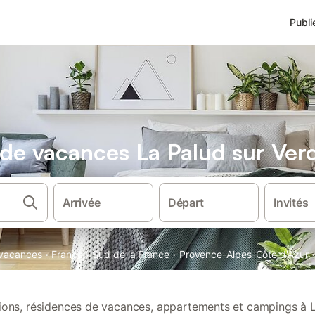
Publi
s de vacances La Palud sur Ver
Arrivée
Départ
Invités
·
·
·
e vacances
France
Sud de la France
Provence-Alpes-Côte d'Azur
tions, résidences de vacances, appartements et campings à 