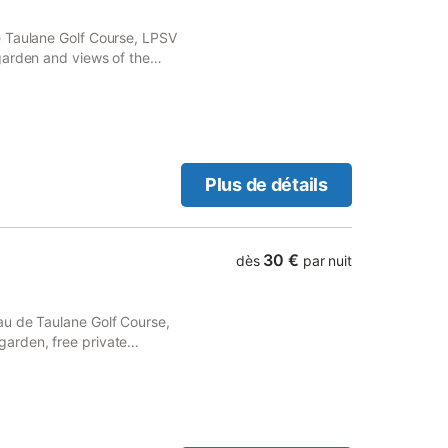
pêche, activités nautiques.
 cœur des Gorges du Verdon,
e Taulane Golf Course, LPSV
lage comprenant 3 gîtes,
garden and views of the
rrasse couverte privative.
te parking and private
es charges et le chauffage
Plus de détails
30 €
dès
par nuit
au de Taulane Golf Course,
arden, free private
e a drink at the bar.