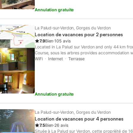
Annulation gratuite
La Palud-sur-Verdon, Gorges du Verdon
Location de vacances pour 2 personnes
7.9
Bien
⋅
105 avis
Located in La Palud sur Verdon and only 44 km fr
Course, sous les arbres provides accommodation wi
and free private parking. This chalet offers a garde
WiFi
Internet
Terrasse
Annulation gratuite
La Palud-sur-Verdon, Gorges du Verdon
Location de vacances pour 4 personnes
7.5
Bien
⋅
26 avis
Située à La Palud sur Verdon, cette propriété de 16