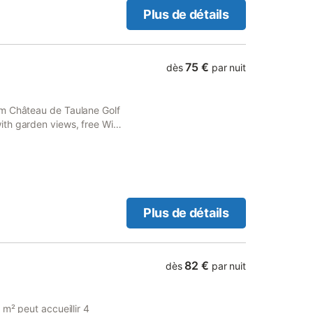
Plus de détails
75 €
dès
par nuit
om Château de Taulane Golf
th garden views, free WiFi
n as well as a terrace.
Plus de détails
82 €
dès
par nuit
 m² peut accueillir 4