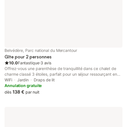
Belvédère, Parc national du Mercantour
Gîte pour 2 personnes
10.0
Fantastique
⋅
3 avis
Offrez-vous une parenthèse de tranquillité dans ce chalet de
charme classé 3 étoiles, parfait pour un séjour ressourçant en
duo. L’intérieur a été pensé pour allier confort et fonctionnalité :
WiFi
Jardin
Draps de lit
un salon chaleureux, une chambre accueillante, une salle de
Annulation gratuite
bains moderne et tous les essentiels pour un séjour agréable.
138 €
dès
par nuit
Des serviettes de plage/piscine sont également mises à
disposition pour votre confort. Le tout dans un espace de 28 m²
idéalement aménagé pour deux personnes. À l’extérieur,
profitez d’un jardin privatif verdoyant et d’une terrasse
ensoleillée pour savourer vos repas ou vos moments de détente
en plein air. Le barbecue partagé vous permettra de cuisiner en