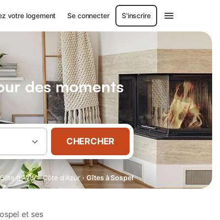
ez votre logement
Se connecter
S'inscrire
pour des moments
CHERCHER
·
·
Côte d'Azur
Côte d'Azur
Gîtes à Sospel
ospel et ses