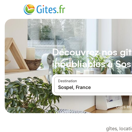
Découvrez nos gît
inoubliables à Sos
Destination
Gîtes et
gîtes, loca