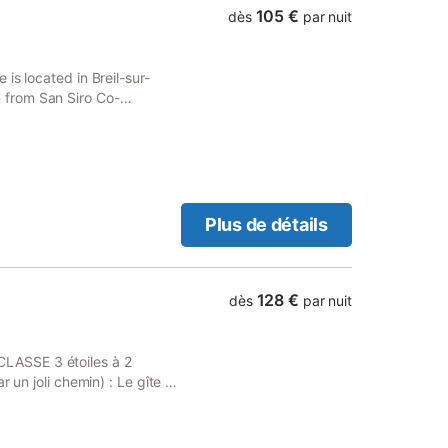
105 €
dès
par nuit
is located in Breil-sur-
from San Siro Co-
Plus de détails
128 €
dès
par nuit
LASSE 3 étoiles à 2
 un joli chemin) : Le gîte a
 étoiles a été attribué en
u Tourisme; il garantit des
rvé à la location: vous n'y