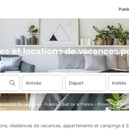
Publi
es et locations de vacances 
pel
Arrivée
Départ
Invités
·
·
·
 locations de vacances
France
Sud de la France
Provence-Alpes-
tions, résidences de vacances, appartements et campings à S