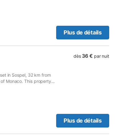
ses magnifiques lacs dans la
Exposition sud/sud est.
ctrique. Jardin indépendant
dégagée. Possibilité de
ge du locataire.
e taxe de séjour par jour et
Plus de détails
36 €
dès
par nuit
set in Sospel, 32 km from
of Monaco. This property
Plus de détails