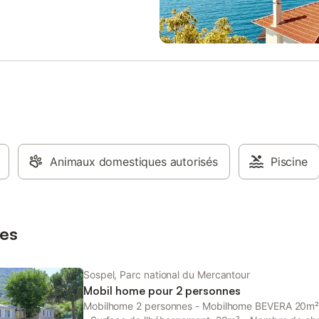
profiter des beaux jours Quartier :
Commerces à 150 m - Ville de M
km (accès par car), Nice 35 km 
par le train de la vallée des Mervei
Italie (15 km) Activités : - Idéal po
randonnée - La situation de Sosp
de profiter à la fois de la montag
la mer. Transports : - Stationnem
gratuit place Garibaldi ou dans le
adjacentes - Parking public à 20
(devant le Spar) - Car - Train - Po
Animaux domestiques autorisés
de garer des vélos sur le terrain.
Piscine
remarques : - Linge de lit inclus, 
non fournies - Wifi à disposition
gratuitement - Animaux non acc
es
Sospel, Parc national du Mercantour
Mobil home pour 2 personnes
Mobilhome 2 personnes - Mobilhome BEVERA 20m²