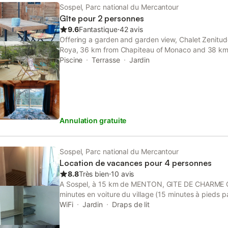
Sospel, Parc national du Mercantour
Gîte pour 2 personnes
9.6
Fantastique
⋅
42 avis
Offering a garden and garden view, Chalet Zenitude 
Roya, 36 km from Chapiteau of Monaco and 38 km 
Cathedral.
Piscine
Terrasse
Jardin
Annulation gratuite
Sospel, Parc national du Mercantour
Location de vacances pour 4 personnes
8.8
Très bien
⋅
10 avis
A Sospel, à 15 km de MENTON, GITE DE CHARME C
minutes en voiture du village (15 minutes à pieds par
été entièrement rénové en 2018. Le classement trois
WiFi
Jardin
Draps de lit
novembre 2018 par des professionnels de l'Office d
critères de confort et d'équipement. Le gîte est rése