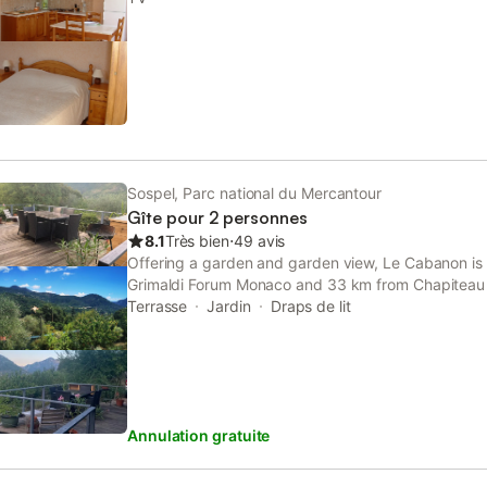
célèbre pour ses milliers de gravures rupestres et 
indépendants. Belle chambre avec lit 2 personnes. 
Vallée des Merve
Balcon + terrasse 20 m2 avec table + barbecue éle
300 m2, jeux d’enfants, parkings. Très calme, vue 
rajouter un lit bébé sur demande. Ménage a la char
Informations complémentaires sur les tarifs: + 1 € d
par personne
Sospel, Parc national du Mercantour
Gîte pour 2 personnes
8.1
Très bien
⋅
49 avis
Offering a garden and garden view, Le Cabanon is 
Grimaldi Forum Monaco and 33 km from Chapiteau 
offers access to a terrace and free private parking.
Terrasse
Jardin
Draps de lit
Annulation gratuite