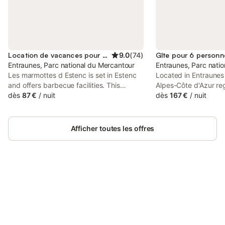
Location de vacances pour 2 personnes
9.0
(
74
)
Gîte pour 6 personn
Entraunes, Parc national du Mercantour
Entraunes, Parc nati
Les marmottes d Estenc is set in Estenc
Located in Entraunes
and offers barbecue facilities. This
Alpes-Côte d'Azur reg
property offers access to a terrace, table
dès
87 €
/
nuit
la Cayolle-Estenc fe
dès
167 €
/
nuit
tennis, free private parking and free WiFi.
mountain views. This 
The accommodation offers a 24-hour
access to a terrace, 
front desk and luggage storage space
and free WiFi. Guest
Afficher toutes les offres
for guests.
garden.
Connectez-vous et économisez
Se connecter
jusqu'à 10% sur nos logements.