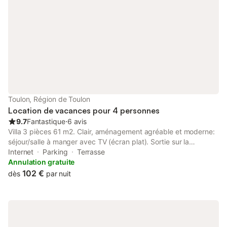
Toulon, Région de Toulon
Location de vacances pour 4 personnes
9.7
Fantastique
⋅
6 avis
Villa 3 pièces 61 m2. Clair, aménagement agréable et moderne:
séjour/salle à manger avec TV (écran plat). Sortie sur la
terrasse. 2 chambres, chaque chambre avec: 1 grand-lit (140
Internet
Parking
Terrasse
cm, longueur 190 cm). Coin cuisine (four, lave-vaisselle, 3
Annulation gratuite
plaques à induction, micro-ondes, congélateur, cafetière
102 €
dès
par nuit
électrique). Douche, WC séparé, double vasque. Chauffage
électrique, air-conditionné. Grande terrasse. Meubles de
terrasse, barbecue électrique, chaises longues (2). A
disposition: lave-linge, coffre-fort, fer à repasser. Internet
(Connexion WIFI, gratuit). Veuillez noter: maison non-fumeur. TV