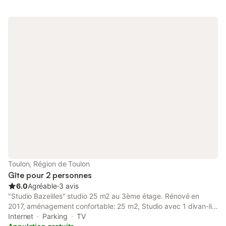
pain, bouilloire électrique, cafetière électrique). Douche, WC
séparé. Chauffage au gaz. Balcon 4 m2. Mobilier de balcon. A
disposition: lave-linge, lit bébé jusqu'à 3 ans. Internet
(Connexion WIFI, gratuit). Veuillez noter: logement non-fumeur.
Maximum 1 animal/ chien autorisé. Détecteur de fumée.
Annonce d'un particulier (art 155, IV du CGI).
Toulon, Région de Toulon
Gîte pour 2 personnes
6.0
Agréable
⋅
3 avis
"Studio Bazeilles" studio 25 m2 au 3ème étage. Rénové en
2017, aménagement confortable: 25 m2, Studio avec 1 divan-lit
double (140 cm, longueur 190 cm), TV (écran plat). Cuisine
Internet
Parking
TV