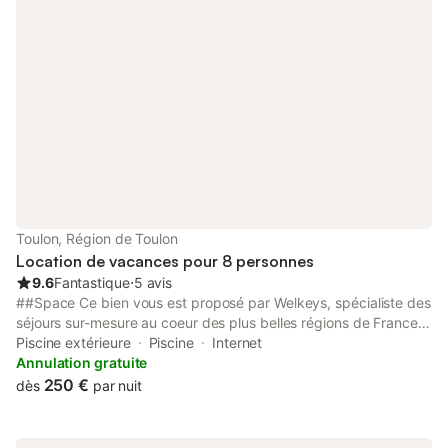
seulement FR. Détecteur de fumée. Annonce d'un particulier (art
155, IV du CGI). FR8370.117.1
Toulon, Région de Toulon
Location de vacances pour 8 personnes
9.6
Fantastique
⋅
5 avis
##Space Ce bien vous est proposé par Welkeys, spécialiste des
séjours sur-mesure au coeur des plus belles régions de France.
Découvrez cette haut de villa moderne et confortable, nichée à
Piscine extérieure
Piscine
Internet
Toulon, une destination prisée pour sa douceur de vivre et ses
Annulation gratuite
paysages à couper le souffle. Avec une surface généreuse de
250 €
dès
par nuit
105 m², cette location se compose de : - un salon chaleureux et
confortable avec un canapé lit, un espace détente et une salle à
manger, - une cuisine ouverte parfaitement équipée (barbecue,