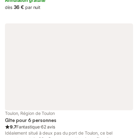
ouverte (2 plaques de cuisson, four, grille-pain, bouilloire
Annulation gratuite
électrique, cafetière électrique). Douche/WC. Chauffage
36 €
dès
par nuit
électrique. A disposition: Internet (Connexion WIFI, gratuit).
Veuillez noter: logement non-fumeur pas de parking. Maximum 1
animal/ chien autorisé. Détecteur de fumée, sans ascenseur.
Annonce d'un particulier (art 155, IV du CGI).
Toulon, Région de Toulon
Gîte pour 6 personnes
9.7
Fantastique
⋅
62 avis
Idéalement situé à deux pas du port de Toulon, ce bel