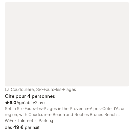
Meubles de terrasse, barbecue, chaises longues (2). A
disposition: lave-linge. Internet (Connexion WIFI, gratuit).
Veuillez noter: maison non-fumeur. Détecteur de fumée.
Annonce d'un particulier (art 155, IV du CGI).
La Coudoulière, Six-Fours-les-Plages
Gîte pour 4 personnes
6.0
Agréable
⋅
2 avis
Set in Six-Fours-les-Plages in the Provence-Alpes-Côte d'Azur
region, with Coudouliere Beach and Roches Brunes Beach
nearby, Boost Your Immo Six Fours Les Plages Coudoulière
WiFi
Internet
Parking
capvert 270 offers accommodation with free WiFi and free
49 €
dès
par nuit
private parking.