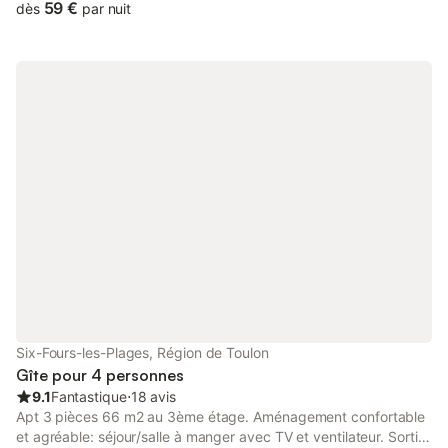
vaisselle, grille-pain, bouilloire électrique, micro-ondes,
59 €
dès
par nuit
congélateur, cafetière électrique). Douche/WC. Terrasse 10 m2,
couverte, situation est et situation sud. Meubles de terrasse. A
disposition: lave-linge. Internet (Connexion WIFI, en sus). Place
de parking No 15 (couvert), hauteur 200 cm, largeur 220 cm.
Veuillez noter: TV seulement FR. Détecteur de fumée, sans
ascenseur. Annonce d'un particulier (art 155, IV du CGI).
Six-Fours-les-Plages, Région de Toulon
Gîte pour 4 personnes
9.1
Fantastique
⋅
18 avis
Apt 3 pièces 66 m2 au 3ème étage. Aménagement confortable
et agréable: séjour/salle à manger avec TV et ventilateur. Sortie