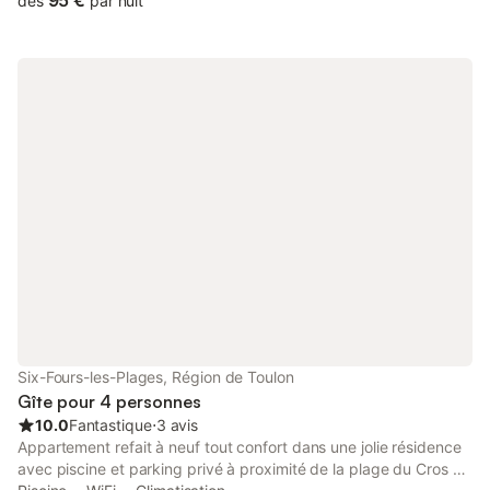
95 €
dès
par nuit
de profiter facilement de la mer, des baignades et des
promenades en bord de mer. Depuis cet emplacement, vous
accédez aisément aux commerces, restaurants et services du
centre-ville, ainsi qu’aux marchés locaux et aux lieux animés de
Six-Fours-les-Plages. L’ambiance conviviale et les activités
balnéaires variées contribuent à faire de cette destination un
lieu apprécié pour les vacances en famille ou entre amis. Un
point de départ pratique pour découvrir les plages, les criques,
les balades côtières et la douceur de vivre de la côte varoise
lors de votre séjour. Le logement : Les atouts de votre location :
Appartement climatisé pieds dans l’eau offrant un accès direct à
la mer, idéal pour un séjour au rythme des vagues. Situé au 1er
étage, ce logement séduit par sa magnifique vue mer et son
exposition ouest. La terrasse découverte, équipée d’un salon de
jardin et d’un store banne, permet de profiter pleinement de
l’extérieur face à la mer. L’appartement dispose de deux
chambres, d’une cuisine américaine bien équipée (lave-
Six-Fours-les-Plages, Région de Toulon
vaisselle, four, micro-ondes) et d’un agencement fonctionnel
Gîte pour 4 personnes
pour des vacances confortables. Un stationnement
10.0
Fantastique
⋅
3 avis
Appartement refait à neuf tout confort dans une jolie résidence
avec piscine et parking privé à proximité de la plage du Cros au