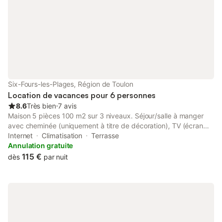
Six-Fours-les-Plages, Région de Toulon
Location de vacances pour 6 personnes
8.6
Très bien
⋅
7 avis
Maison 5 pièces 100 m2 sur 3 niveaux. Séjour/salle à manger
avec cheminée (uniquement à titre de décoration), TV (écran
plat). Sortie sur la terrasse. 1 chambre avec 1 grand-lit (160 cm,
Internet
Climatisation
Terrasse
longueur 200 cm), lavabo, douche et TV (écran plat), air-
Annulation gratuite
conditionné. Cuisine ouverte (four, lave-vaisselle, 1 plaques à
115 €
dès
par nuit
induction, 4 feux, grille-pain, bouilloire électrique, micro-ondes,
congélateur, cafetière électrique, Capsules pour machine à café
(Nespresso) (NON INCLUSES)). WC séparé. À l'étage supérieur:
1 chambre avec 1 grand-lit (160 cm, longueur 200 cm), air-
conditionné. 1 chambre avec 1 grand-lit (140 cm, longueur 190
cm), air-conditionné. 1 petite chambre, mansardée avec 1 lit (80