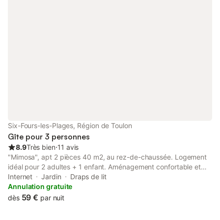
A disposition: lave-linge, fer à repasser, lit bébé jusqu'à 2 ans.
Internet (Connexion WIFI, gratuit). Place de parking (cloturée).
Veuillez noter: TV seulement FR. Détecteur de fumée. Le salon
est ouvert sur la salle à manger. 08310083-12919-0098
Six-Fours-les-Plages, Région de Toulon
Gîte pour 3 personnes
8.9
Très bien
⋅
11 avis
"Mimosa", apt 2 pièces 40 m2, au rez-de-chaussée. Logement
idéal pour 2 adultes + 1 enfant. Aménagement confortable et
agréable: séjour/salle à manger avec table pour les repas et TV.
Internet
Jardin
Draps de lit
1 chambre avec 1 grand-lit (160 cm, longueur 200 cm). Pièce
Annulation gratuite
en enfilade avec 1 lit (90 cm, longueur 190 cm). Sortie sur le
59 €
dès
par nuit
jardin. Cuisine ouverte (four, 4 plaques vitrocéramiques, grille-
pain, cafetière électrique). Douche/WC. Chauffage électrique.