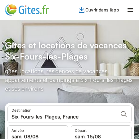
Ouvrir dans l’app
Gîtes et locations de vacances
Six-Fours-les-Plages
gîtes, locations, résidences de vacances,
appartements et campings à Six-Fours-les-Plages
et ses environs
Destination
Six-Fours-les-Plages, France
Arrivée
Départ
sam. 08/08
sam. 15/08