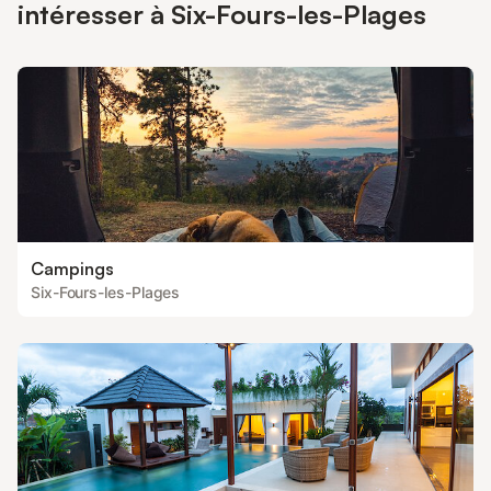
environs et les attractions de cette station balnéaire prisée. Le
intéresser à Six-Fours-les-Plages
linge de lit et de serviette est disponible pour un supplément sur
place.
Campings
Six-Fours-les-Plages