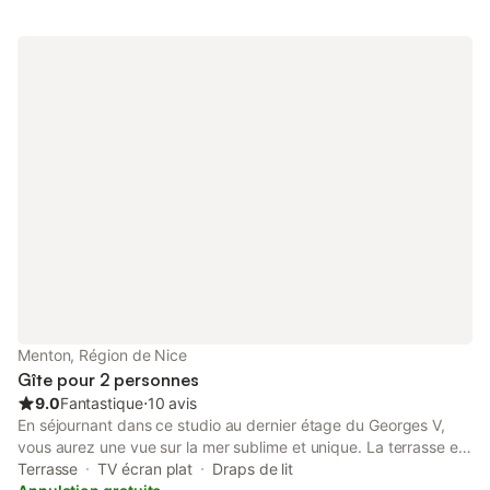
2 personne. Le logement est soigneusement préparé et
désinfecté pour votre arrivée En extras Ménage de fin séjour
(80€) Animaux de compagnie (propres et éduqués) : 50€ par
animal Règles du logement Se comporter en bon père de famille
Le logement est non fumeur Le logement doit être rendu propre
La remise de clés se fait sur rdv entre 16h00 et 18h00, arrivée
autonome au delà.
Menton, Région de Nice
Gîte pour 2 personnes
9.0
Fantastique
⋅
10 avis
En séjournant dans ce studio au dernier étage du Georges V,
vous aurez une vue sur la mer sublime et unique. La terrasse est
ensoleillée, et la baie vitrée rend le logement très lumineux. De
Terrasse
TV écran plat
Draps de lit