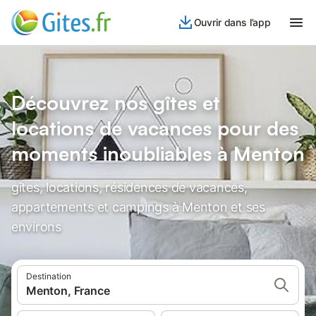
Ouvrir dans l’app
Découvrez nos gîtes et
locations de vacances pour des
moments inoubliables à Menton
gîtes, locations, résidences de vacances,
appartements et campings à Menton et ses
environs
Destination
Menton, France