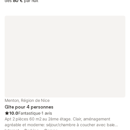
80 €
dès
par nuit
accès internet, cuisine américaine aménagée et équipée, un
coin nuit avec 1 lit (140 x 190), une salle d'eau et un wc
indépendant. WIFI inclus, le linge de lit et les serviettes de
toilette sont fournis. Piscine de la résidence ouverte tout l'année.
Cet appartement n’est plus disponible à vos dates ? Ou vous
êtes plusieurs à voyager ensemble ? Pas d’inquiétude, d’autres
appartements sont disponibles dans la même résidence.
N’hésitez pas à me contacter pour connaître les options ! 1000
€ de dépôt de garantie uniquement par empreinte carte bleue -
SANS ANIMAUX - NON FUMEUR Prévoir taxe de séjour en sus
selon tarif Commune de Menton en vigueur. A 5 minutes de la
gare de Garavan, vous pourrez vous déplacer rapidement à
Monaco, en Italie et dans toute la région. Stationnement public à
proximité de l'appartement. Le quartier de Garavan, appelé
aussi la petite Afrique, est réputé pour son ensoleillement, sa
qualité de vie avec commerces et plages à proximité. Le
nouveau port de Menton Garavan et le quai des Sablettes ont
Menton, Région de Nice
été réaménagés, vous y trouverez de nombreux commerces, r
Gîte pour 4 personnes
10.0
Fantastique
⋅
1 avis
Apt 2 pièces 60 m2 au 2ème étage. Clair, aménagement
agréable et moderne: séjour/chambre à coucher avec baie