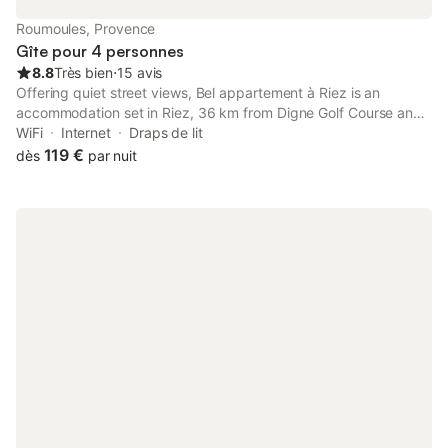
Roumoules, Provence
Gîte pour 4 personnes
8.8
Très bien
⋅
15 avis
Offering quiet street views, Bel appartement à Riez is an
accommodation set in Riez, 36 km from Digne Golf Course and
45 km from Golf du Luberon.
WiFi
Internet
Draps de lit
119 €
dès
par nuit