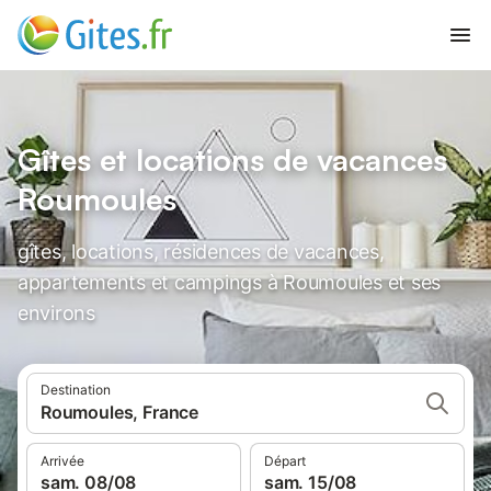
Gîtes et locations de vacances
Roumoules
gîtes, locations, résidences de vacances,
appartements et campings à Roumoules et ses
environs
Destination
Roumoules, France
Arrivée
Départ
sam. 08/08
sam. 15/08