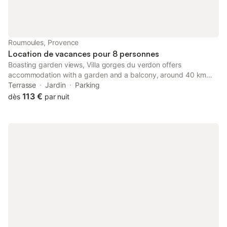
Roumoules, Provence
Location de vacances pour 8 personnes
Boasting garden views, Villa gorges du verdon offers
accommodation with a garden and a balcony, around 40 km
from ITER / Cadarache. This property offers access to a terrace
Terrasse
Jardin
Parking
and free private parking.
113 €
dès
par nuit