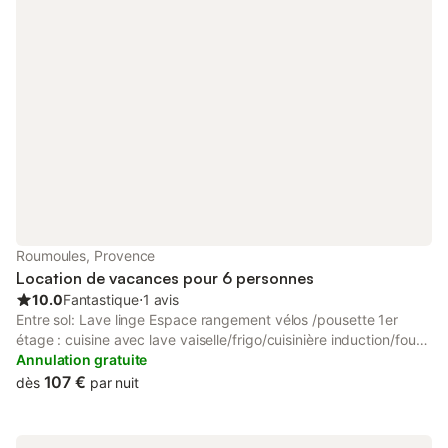
Roumoules, Provence
Location de vacances pour 6 personnes
10.0
Fantastique
⋅
1 avis
Entre sol: Lave linge Espace rangement vélos /pousette 1er
étage : cuisine avec lave vaiselle/frigo/cuisinière induction/four
micro onde Salle à manger Salon TVTNT Satellite WC 2ème
Annulation gratuite
étage: Chambre 1 avec 1 lit 140cm 1 armoire Chambre 2 avec 1
107 €
dès
par nuit
lit 120cm 2 lits superposés 1 place 1 armoire Salle de bain avec
douche lavabo WC