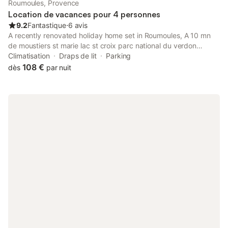
Roumoules, Provence
Location de vacances pour 4 personnes
9.2
Fantastique
⋅
6 avis
A recently renovated holiday home set in Roumoules, A 10 mn
de moustiers st marie lac st croix parc national du verdon
features water sports facilities. The air-conditioned
Climatisation
Draps de lit
Parking
accommodation is 41 km from ITER / Cadarache.
108 €
dès
par nuit