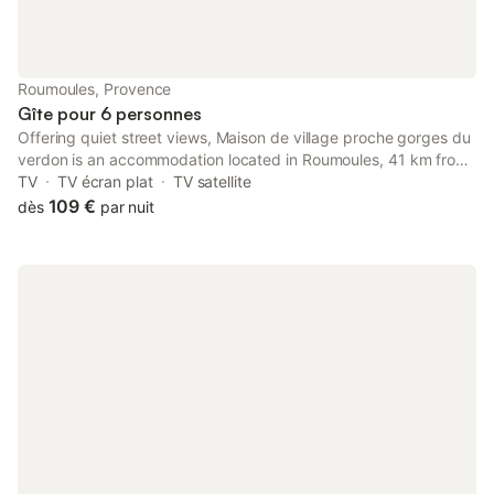
Roumoules, Provence
Gîte pour 6 personnes
Offering quiet street views, Maison de village proche gorges du
verdon is an accommodation located in Roumoules, 41 km from
ITER / Cadarache and 34 km from Digne Golf Course. This
TV
TV écran plat
TV satellite
apartment is 45 km from Golf du Luberon.
109 €
dès
par nuit