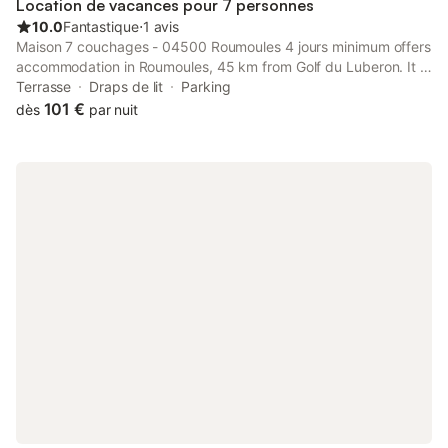
Location de vacances pour 7 personnes
10.0
Fantastique
⋅
1 avis
Maison 7 couchages - 04500 Roumoules 4 jours minimum offers
accommodation in Roumoules, 45 km from Golf du Luberon. It is
located 36 km from Digne Golf Course and offers a minimarket.
Terrasse
Draps de lit
Parking
The property is non-smoking and is set 41 km from ITER /...
101 €
dès
par nuit