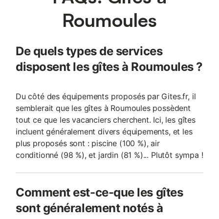
Tout est prévu pour cuisiner comme à la maison ! Extérieurs
reposants Grand jardin arboré, mobilier d’extérieur, barbecue et
Roumoules
espaces ombragés pour des repas ou des moments de détente
en plein air. Un parking privatif devant la maison facilite votre
arrivée. Espace de vie convivial La maison propose un salon
De quels types de services
cosy équipé de TV et d’un coin lecture idéal pour se ressourcer
après une journée de découverte dans la région. Une grande
disposent les gîtes à Roumoules ?
Du côté des équipements proposés par Gites.fr, il
semblerait que les gîtes à Roumoules possèdent
tout ce que les vacanciers cherchent. Ici, les gîtes
incluent généralement divers équipements, et les
plus proposés sont : piscine (100 %), air
conditionné (98 %), et jardin (81 %)... Plutôt sympa !
Comment est-ce-que les gîtes
sont généralement notés à