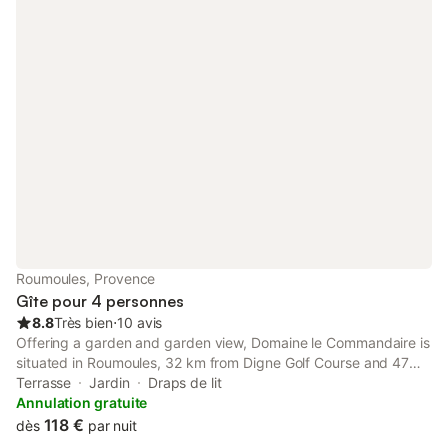
Roumoules, Provence
Gîte pour 4 personnes
8.8
Très bien
⋅
10 avis
Offering a garden and garden view, Domaine le Commandaire is
situated in Roumoules, 32 km from Digne Golf Course and 47
km from Golf du Luberon. This property offers access to a
Terrasse
Jardin
Draps de lit
balcony and free private parking.
Annulation gratuite
118 €
dès
par nuit