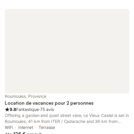
Roumoules, Provence
Location de vacances pour 2 personnes
9.8
Fantastique
⋅
75 avis
Offering a garden and quiet street view, Le Vieux Castel is set in
Roumoules, 41 km from ITER / Cadarache and 36 km from
Digne Golf Course. Featuring a shared lounge, this property also
WiFi
Internet
Terrasse
provides guests with a picnic area.