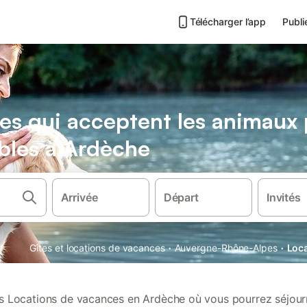
Télécharger l’app
Publi
es qui acceptent les animaux
bles à Ardèche
Arrivée
Départ
Invités
·
·
Gîtes et locations de vacances
Auvergne-Rhône-Alpes
Loca
 Locations de vacances en Ardèche où vous pourrez séjour