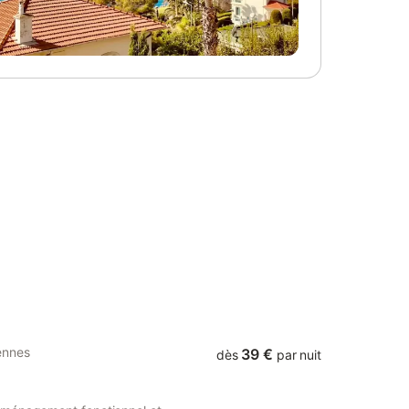
tations
douches, une bibliothèque, une cuisine et
à
une arrière-cuisine, un salon chaleureux et
haise
une grande salle à manger entourée de
raps lit
magnifiques voûtes en pierre. La maison a
le : 10 €.
le charme de l'ancien (1800) mais est
 villa-
équipée du confort moderne tel que le
eur : 15
chauffage central et 3 cheminées. La
n
maison dispose d'une grande cour
ire, les
intérieure avec une piscine adjacente. La
raps,
cour est équipée d'une longue table à
ses dans
manger, ce qui la rend parfaite pour
aux de
profiter ensemble de la vraie vie française.
annonce),
Bien sûr, vous pouvez y faire un barbecue,
euls les
mais d'autres formules sont également
quement
possibles sur rendez-vous. Le grand toit-
s. Un
terrasse (voir photos) a récemment été
équipé d'un toit et de vi
ennes
39 €
dès
par nuit