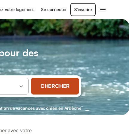
ez votre logement
Se connecter
S'inscrire
 pour des
CHERCHER
tion de vacances avec chien en Ardèche
ner avec votre