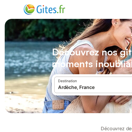
Découvrez nos gît
moments inoublia
Destination
Découvrez des