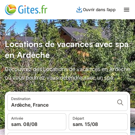
Ouvrir dans l’app
Locations de vacances avec spa
en Ardèche
Découvrez des Locations de vacances en Ardèche
où vous pourrez vous détendre avec un spa.
Destination
Ardèche, France
Arrivée
Départ
sam. 08/08
sam. 15/08