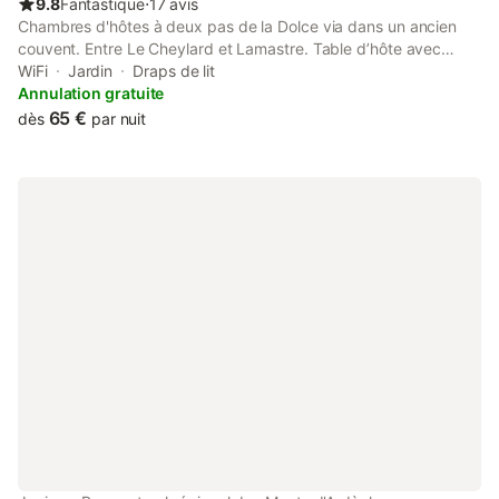
9.8
Fantastique
⋅
17 avis
Chambres d'hôtes à deux pas de la Dolce via dans un ancien
couvent. Entre Le Cheylard et Lamastre. Table d’hôte avec
légumes bio du potager, viande de la ferme, dessert faits
WiFi
Jardin
Draps de lit
maison. Chambre charmante (murs en pierre apparente). Salle
Annulation gratuite
de bains récente en bois.
65 €
dès
par nuit