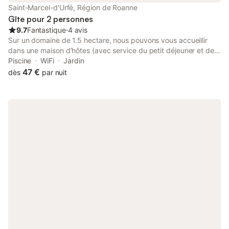
campagne, tandis que les passionnés de patrimoine prennent la
Saint-Marcel-d'Urfé, Région de Roanne
direction de la charmante cité méd
Gîte pour 2 personnes
9.7
Fantastique
⋅
4 avis
Sur un domaine de 1.5 hectare, nous pouvons vous accueillir
dans une maison d’hôtes (avec service du petit déjeuner et de
la table d’hôtes) ou dans des gîtes en gestion libre. Les
Piscine
WiFi
Jardin
chambres d'hôtes ont toutes un nom relié à des contes pour
47 €
dès
par nuit
vous permettre de découvrir ou redécouvrir des contes du
monde entier ... et aussi et surtout pour faire de votre séjour "un
conte de fée"