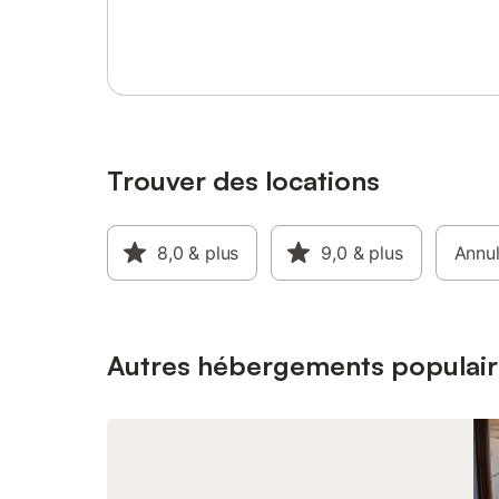
Se connecter ou s'inscrire
pour le retour . Bois de chauffage en hiver
scolaires
non inclus .
: 450 € /
au week-e
hors vac
l'acompte
Trouver des locations
8,0
& plus
9,0
& plus
Annul
Autres hébergements populair