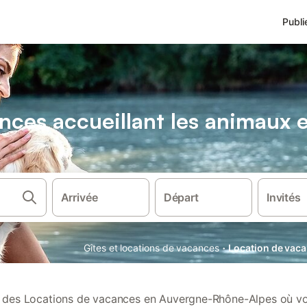
Publi
nces accueillant les animaux
Arrivée
Départ
Invités
·
Gîtes et locations de vacances
Location de vac
des Locations de vacances en Auvergne-Rhône-Alpes où v