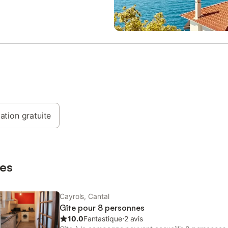
 : 420 € / semaine Vacances d'été
musées paléontologique ou du s
 semaine Possibilité de location
salmoniculture, anciennes mines, 
nd (160 €) et courts séjours
découvertes LPO, le train touristi
ances scolaires.(Nous contacter)
aventure, labyrinthe … Accès à la
 reste acquis par le propriétaire.
des propriétaire de 10h à 19h (so
entière responsabilité) - piscine 
chauffée. Pour l'accès au sauna 
demandons de prendre connaiss
conditions d'utilisation et de nous
document. - le forfait ménage, ain
taxe de séjour, sont compris dans 
ation gratuite
pour une location de plusieurs s
consécutives, nous faisons une r
40 € par semaine supplémentaire. 
a reçu la classification 3 étoiles 
de tourisme, pour 4 person
es
Cayrols, Cantal
Gîte pour 8 personnes
10.0
Fantastique
⋅
2 avis