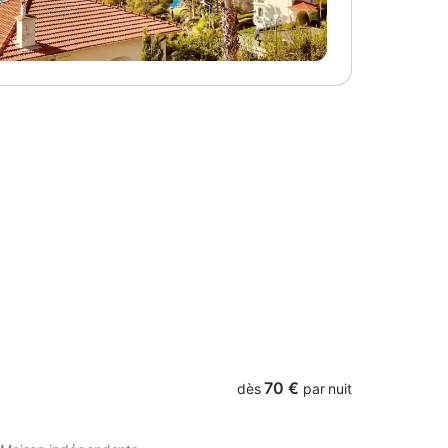
aumon,
les randonneurs. Nous mettons à
sorties
disposition notre cour fermée pour les
que, parc
motos, un local pour les vélos, et un abri
 piscine
pour les vêtements. Nous acceptons un
us votre
seul chien, par hébergement, et vous
non
devez faire la demande à la réservation. A
nous vous
savoir, notre ami le chien ne doit pas
ance des
rester seul dans l'hébergement, ni aller sur
 signer le
les lits et canapé. Nous demandons une
si que la
caution de 200 € pour celui-ci à l'arrivée.
le prix. -
Merci de prévoir son tapis et ustensiles
emaines
pour boire et manger. Il est IMPOSSIBLE
éduction
de recharger votre véhicule électrique, sur
- le gîte
nos prises domestiques. Notre installation
en meublé
n'est pas compatible. CHAQUE
HÉBERGEMENT A SON ENTRÉE
INDÉPENDANTE Nous avo
70 €
dès
par nuit