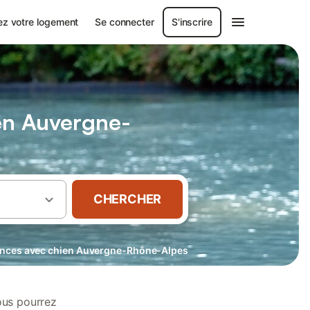
ez votre logement
Se connecter
S'inscrire
 en Auvergne-
CHERCHER
ances avec chien Auvergne-Rhône-Alpes
ous pourrez