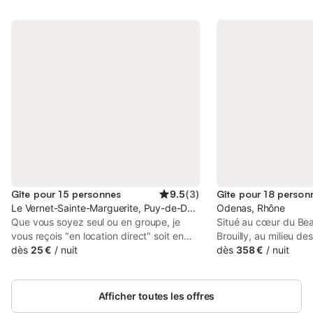
Gîte pour 15 personnes
9.5
(
3
)
Gîte pour 18 person
Le Vernet-Sainte-Marguerite, Puy-de-Dôme
Odenas, Rhône
Que vous soyez seul ou en groupe, je
Situé au cœur du Beau
vous reçois "en location direct" soit en
Brouilly, au milieu de
gestion libre, soit en demi pension.
dès
25 €
/
nuit
viticole LES ROCHES
dès
358 €
/
nuit
L'ambiance au gîte d'étape, en demi-
gîte de 18 personnes 
pension, est à la participation de tous aux
location pour 1 ou 2 n
petits gestes du quotidien et ou l'humain
un évènement en fami
Afficher toutes les offres
est au cœur du sujet ;) Quelques
Accès de plain-pied. 