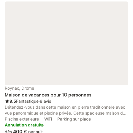
viande veau et bœuf
Roynac, Drôme
Maison de vacances pour 10 personnes
9.5
Fantastique
⋅
8 avis
Détendez-vous dans cette maison en pierre traditionnelle avec
vue panoramique et piscine privée. Cette spacieuse maison de
vacances traditionnelle est située dans un emplacement
Piscine extérieure
WiFi
Parking sur place
exceptionnel au sommet d'une colline dans la Drôme et peut
Annulation gratuite
accueillir jusqu'à 10 adultes. Elle dispose d'une piscine privée et
400 €
dès
par nuit