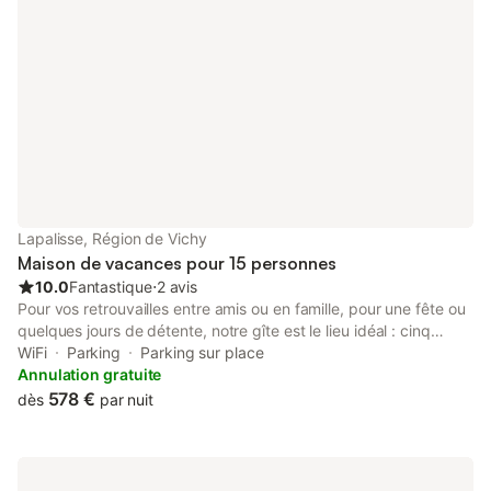
Lapalisse, Région de Vichy
Maison de vacances pour 15 personnes
10.0
Fantastique
⋅
2 avis
Pour vos retrouvailles entre amis ou en famille, pour une fête ou
quelques jours de détente, notre gîte est le lieu idéal : cinq
chambres climatisées peuvent accueillir jusqu'à 15 personnes.
WiFi
Parking
Parking sur place
Deux lits parapluie pour bébés peuvent être mis à disposition,
Annulation gratuite
sans supplément. Salon avec cheminée et TV au rez-de-
578 €
dès
par nuit
chaussée, chambres aux 1er et 2ème étages, espace jeu au
2ème avec billard, babyfoot et flipper. A l'arrière de la maison,
au calme et sans vis-à-vis, le jardin vous comblera : mobilier de
jardin, barbecue, piscine (traitement au sel, ouverte d'avril à