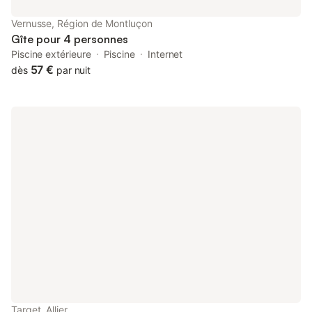
demande. Lieux d'intérêts aux alentours : Découvrez les trésors
de Montluçon, à quelques minutes de la maison. Visitez le
Vernusse, Région de Montluçon
château des Ducs de Bourbon pou
Gîte pour 4 personnes
Piscine extérieure
Piscine
Internet
57 €
dès
par nuit
Target, Allier