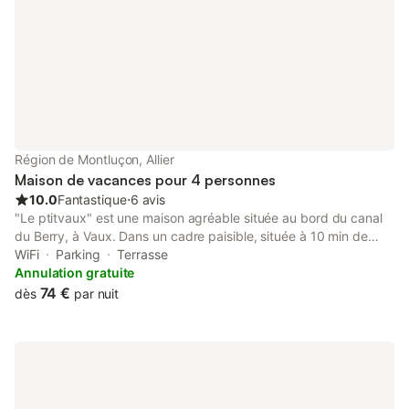
Région de Montluçon, Allier
Maison de vacances pour 4 personnes
10.0
Fantastique
⋅
6 avis
"Le ptitvaux" est une maison agréable située au bord du canal
du Berry, à Vaux. Dans un cadre paisible, située à 10 min de
Montluçon, et 10 min d'Hérisson. Implantée sur la voie verte,
WiFi
Parking
Terrasse
partez directement en vélo, afin de parcourir les 20 km de plats
Annulation gratuite
entre Montluçon et Vallon-en-sully et bientôt en mai jusqu'à
74 €
dès
par nuit
Saint-Amand, un parcours familial. La maison est composée de
2 chambres, salon, cuisine équipée et salle de bain de plain-
pied et d'une salle de jeu pour vous divertir au sous sol.