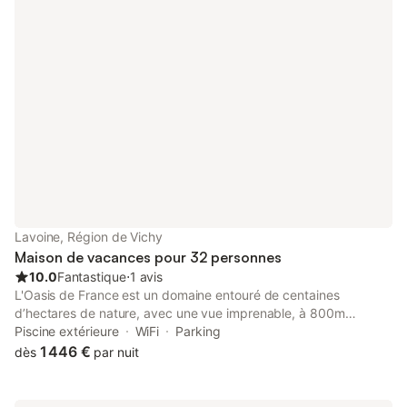
octobre) bains de soleil. Dans une dépendance entièrement
rénovée , une vaste salle accueille vos repas, avec cuisine
équipée attenante. Elle peut accueillir une réunion de famille ou
une fête entre amis (jusqu'à 30 personnes ). Pour votre confort,
draps et linge de toilette sont fournis, les lits faits pour votre
arrivée, le ménage pris en charge après votre départ
(prestations incluses dans le prix). Stationnement jusqu'à 5
véhicules, borne de recharge pour véhicule électrique (payant).
En cas de problème, nous habitons juste à côté. Les animaux ne
sont pas acceptés . ATTENTION NOTRE MAISON EST
DISPONIBLE AVEC DEUX NUITS DE LOCATION MINIMUM
Lavoine, Région de Vichy
Maison de vacances pour 32 personnes
10.0
Fantastique
⋅
1 avis
L'Oasis de France est un domaine entouré de centaines
d’hectares de nature, avec une vue imprenable, à 800m
d'altitude. La nature, les grands espaces, intérieurs et
Piscine extérieure
WiFi
Parking
extérieurs, et le calme en font, un lieu idéal pour le
1 446 €
dès
par nuit
ressourcement. Lumineux et confortable, il est protégé des
ondes et des pollutions lumineuses et sonores. Parfait pour y
organiser anniversaires, réunions de famille, réceptions et tout