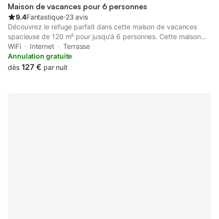
nous contacter. Le logement : Chalet 3 Pièces 6 Personnes avec
Maison de vacances pour 6 personnes
: Coin salon avec
9.4
Fantastique
⋅
23 avis
Découvrez le refuge parfait dans cette maison de vacances
spacieuse de 120 m² pour jusqu'à 6 personnes. Cette maison
est dotée des commodités modernes et d'un jardin privé. Idéale
WiFi
Internet
Terrasse
pour les familles ou les amis ! - 3 chambres confortables avec
Annulation gratuite
lits doubles - Jardin avec terrasse et barbecue - Excellente
127 €
dès
par nuit
localisation à Montluçon avec des attractions locales. Extérieur :
La maison de vacances est entourée d'un jardin clos
magnifique, offrant intimité et possibilité d'activités en plein air.
Profitez de longues soirées d'été sur la terrasse avec du
mobilier extérieur confortable et des installations de barbecue,
parfaites pour un dîner cosy sous les étoiles. Il y a aussi un
terrain de pétanque pour des moments amusants en famille ou
entre amis. Pièces à vivre : Les espaces intérieurs de la maison
sont conçus pour offrir confort et fonctionnalité. Le salon
lumineux est équipé d'un canapé confortable, d'une télévision à
écran plat et d'un système hi-fi, et la cuisine ouverte est idéale
pour cuisiner avec des appareils modernes et une salle à
manger qui invite à de chaleureux repas en famille. Chambres et
Salles de bains : - 3 chambres : 3 x lits doubles - 1 salle de
bains : baignoire, douche & toilettes - 2 lits bébé disponibles sur