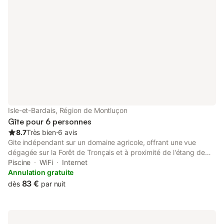
découverte. Enfilez vos baskets et profitez de la campagne
pour des balades ou des activités aquatiques au Natural Wake
Parc, à 6 km. Profitez des salons de jardin, des espaces
ombragés pour vos repas, d'un amphithéâtre extérieur de 70
places propice à la convivialité. Sur demande, bénéficiez
d'options pour vos événements (vol en montgolfière, yoga,
ateliers, dégustation de vins, chef à domicile). Un city parc
communal est accessible juste devant la maison, parfait pour
petits et grands ! Rez-de-chaussée : cuisine ouverte sur la salle
à manger, salon avec piano, la chambre Simone pour 3 pers.
aménagée pour les personnes à mobilité réduite avec salle
Isle-et-Bardais, Région de Montluçon
d'eau privative (douche), WC indépendant, buanderie. 1ère
Gîte pour 6 personnes
8.7
Très bien
⋅
6 avis
Gite indépendant sur un domaine agricole, offrant une vue
dégagée sur la Forêt de Tronçais et à proximité de l'étang de
Pirot. Rez-de-chaussée : grand séjour, cuisine à l'américaine, 2
Piscine
WiFi
Internet
chambres (1 lit 2 pers.), 1 chambre (2 lits 1 pers.), salle
Annulation gratuite
d'eau/wc. Chauffage central au fuel à la charge du client. Cour
83 €
dès
par nuit
gravillonnée (800m²), salon de jardin, barbecue. Accès au
Tennis à 100 m : 4€ l'heure. Minigolf à 200 m : 2 € le club. Pour
la location de draps, linge de toilette, linge de maison,
réservation auprès du propriétaire un mois à l'avance. Brame du