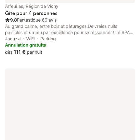
Arfeuilles, Région de Vichy
Gîte pour 4 personnes
9.8
Fantastique
⋅
69 avis
Au grand calme, entre bois et pâturages.De vraies nuits
paisibles et un lieu par excellence pour se ressourcer ! Le SPA
dans le jardin vous offre détente et plaisir de la vue sur la vallée
Jacuzzi
WiFi
Parking
du Barbenan De nombreuses activités de plein air sont
Annulation gratuite
proposées alentours : Randonnées pédestres, 32 itinéraires à
111 €
dès
par nuit
télécharger sur cirkwi.com Centre équestre à proximité et
randonnées à cheval à découvrir sur montagne-
bourbonnaise.eu Vélo avec 8 cyclocircuits téléchargeables sur
openrunner.com Baignade surveillée, loisirs aquatiques et
aventure extrême au lac de St Clément. Parcours accro-
branches, Cimes aventure à Bécajat (D25) Pêche rivière et lac
(cours d'eau classés 1ère catégorie). Parcours no kill, dans la
rivière du Barbenan (écrevisses à pattes blanches, moules
perlières). Parcours Famille, parcours Float tube, parcours
passion Gastronomie (maison Troisgros à 1 h en voiture),
produits du terroir Autres très bons restaurants proches de la
maison accessibles à toutes les bourses. Route des vins de La
Côte Roannaise Route des vins de Saint - Pourçain sur Sioule
Visite du riche patrimoine de l'Allier : Des châteaux tels que