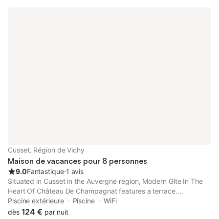
au premier étage, l e rez- de -chaussé est naturellement
tempéré . Caution 200 € à l'arrivée ,rendue sous 8 jours après
votre départ .Electricité : 56 kw gratuits /semaine .au delà 0.17
€ le kw .Option Ménage 40€
Cusset, Région de Vichy
Maison de vacances pour 8 personnes
9.0
Fantastique
⋅
1 avis
Situated in Cusset in the Auvergne region, Modern Gîte In The
Heart Of Château De Champagnat features a terrace.
Complimentary WiFi is featured throughout the property and
Piscine extérieure
Piscine
WiFi
private parking is available on site.
124 €
dès
par nuit