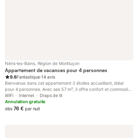
Parking. Ce logement est diffusé par un
professionnel. Sauf mention contraire, les
prestations, telles que ménage, draps,
serviettes
Néris-les-Bains, Région de Montluçon
Appartement de vacances pour 4 personnes
9.6
Fantastique
⋅
14 avis
Bienvenue dans cet appartement 3 étoiles accueillant, idéal
pour 4 personnes. Avec ses 57 m², il offre confort et commodité
pour un séjour relaxant. - 2 chambres douillettes avec lits
WiFi
Internet
Draps de lit
doubles - Équipements modernes, dont un lave-vaisselle et une
Annulation gratuite
machine à laver - Situé à Néris-les-Bains, proche des attractions
76 €
dès
par nuit
locales. Extérieur : L’appartement se trouve dans un charmant
bâtiment, offrant une atmosphère verte et paisible. Les espaces
extérieurs sont bien entretenus, créant un cadre accueillant
parfait pour se détendre après une journée d'exploration. Pièces