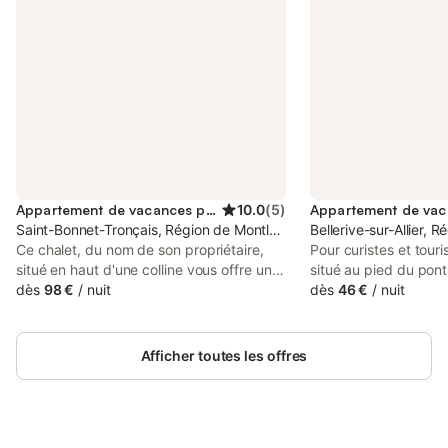
Appartement de vacances pour 2 personnes
10.0
(
5
)
Saint-Bonnet-Tronçais, Région de Montluçon
Bellerive-sur-Allier, 
Ce chalet, du nom de son propriétaire,
Pour curistes et touri
situé en haut d'une colline vous offre une
situé au pied du pont
vue imprenable sur la nature. D'un côté,
dès
98 €
/
nuit
bord des parcs et des 
dès
46 €
/
nuit
le village avec les commerces de
Proche de toutes co
proximité, de l'autre la forêt. Vous aurez
étage avec ascenseur
peut-être la chance d'apercevoir les
exposé plein Sud, lum
Afficher toutes les offres
chevreuils qui traversent à proximité du
gratuit. L'appartemen
gîte. Rez de chaussée surélevé: Sous
est composé : - entré
forme de studio, l'espace est totalement
salle de bains : baign
ouvert et climatisé. Cuisine équipée
cuisine fermée toute 