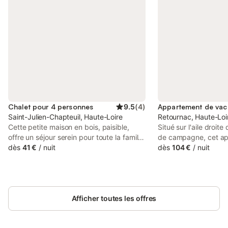
Chalet pour 4 personnes
9.5
(
4
)
Saint-Julien-Chapteuil, Haute-Loire
Retournac, Haute-Loi
Cette petite maison en bois, paisible,
Situé sur l'aile droit
offre un séjour serein pour toute la famille
de campagne, cet a
dans un village calme. Le lieu est idéal
dès
41 €
/
nuit
vacances confortable
dès
104 €
/
nuit
pour les balades, les randonnées, le VTT,
panoramique et un ac
l'escalade, ski de fond et descente …
commune. Sur un terr
Dans le bourg, toutes les commodités à
dont 1 000 m² à usage
votre portée : piscine (en été),
seulement 200 m du li
commerces, médecin, pharmacie,
Afficher toutes les offres
une belle vallée verd
marché le lundi et le dimanche. Vous
bénéficierez d'un cad
pourrez partir à la découverte des sucs
détente ou des excur