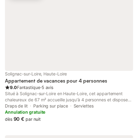
propriétaire habite 
L'accès se fait par u
goudronnée. Voie ferr
modérée à proximité. 
habite dans
Solignac-sur-Loire, Haute-Loire
Appartement de vacances pour 4 personnes
9.0
Fantastique
⋅
5 avis
Situé à Solignac-sur-Loire en Haute-Loire, cet appartement
chaleureux de 67 m² accueille jusqu'à 4 personnes et dispose
de 2 chambres et d'une salle de bain. Vous profiterez d'une
Draps de lit
Parking sur place
Serviettes
cuisine entièrement équipée avec four, cuisinière à gaz, micro-
Annulation gratuite
ondes, cafetière à filtre, machine à café, réfrigérateur avec
90 €
dès
par nuit
congélateur, lave-vaisselle, lave-linge, bouilloire, vaisselle, table
et chaises. L'espace repas convivial comprend un canapé, une
télévision, un ventilateur et un espace de travail dédié. À noter :