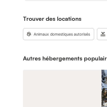
extérieur
meubles 
état d'en
d'en prof
Trouver des locations
est équip
utiliser l
un lit bé
Animaux domestiques autorisés
de toile
de sécurit
depuis le
est indis
enfants jo
Autres hébergements populair