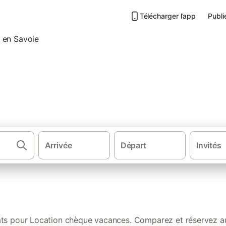
Télécharger l’app
Publi
nces acceptant les chèques v
Arrivée
Départ
Invités
·
Gîtes et locations de vacances
Auvergne-Rhône-Alp
ats pour Location chèque vacances. Comparez et réservez au 