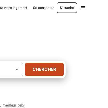
ez votre logement
Se connecter
S'inscrire
acances en Savoie
CHERCHER
·
es
Location chèque vacances en Savoie
meilleur prix!